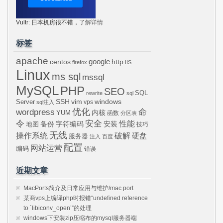
Vultr: 日本机房很不错，
了解详情
标签
apache
centos
google
http
firefox
IIS
Linux
ms sql
mssql
MySQL
PHP
SEO
SQL
rewrite
sql
SSH
vim
windows
Server
vps
sql注入
wordpress
优化
命
内核
YUM
函数
分区表
令
安全
性能
安装
备份
字符编码
地图
技巧
无线
操作系统
破解
硬盘
服务器
注入
百度
配置
网站运营
编码
错误
近期文章
MacPorts简介及日常应用与维护/mac port
某商vps上编译php时报错“undefined reference
to `libiconv_open’”的处理
windows下安装zip压缩布的mysql服务器端