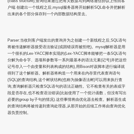
(class stucture),查询结果通过把有关数据写到网络通信协议上传回客
户端.创建出一个线程之后,mysql服务器将开始解析SQL命令并把解析
出来的各个部分保存到一个内部数据结构里去。
Parser:当收到客户端发出的查询并为之创建一个新线程之后,SQL语句
将被传递解析器接受语法验证(或因错误而被拒绝)。mysql解析器是用
一个很长的Lex-YACC脚本实现的(Lex-YACC脚本能够把一条SQL语句
分解为命令字、选项和参数等一系列最基本的语法元素(记号)并把这些
记号存入一个由变量和列表构成的结构),用Bison对该脚本进行编译就
得到了这个解析器。解析器将构造一个用来在内存里代表查询语句
(SQL)的查询结构,这个树状结构(也称为抽像语法树)可以用来执行查
询,查询解析器只检查SQL语句的语法正确性。它不检查有关的表或字
段是否存在,也不检查语法错误(比如使用了一个统计函数，但没有写出
必要的group by子句的情况).这些事情将由优化器去检查。解析器生成
的查询结构将被传递到查询处理器,从那开始的后续工作将由查询优化
器负责控制。