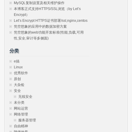
MySQL复制设置及相关维护操作
本博客正式支持HTTPS/SSL浏览（by Let’s
Encrypt）
Let’s Encrypt HTTPS证书部署/ssl,nginx,centos
凭空想象的应用中的数据加密方案
凭空想象的web功能开发标准(性能,负载,可用
性,安全,审计等多侧面)
分类
e搞
Linux
优秀软件
原创
大杂烩
安全
无线安全
未分类
网站运营
网络管理
服务器管理
自由精神