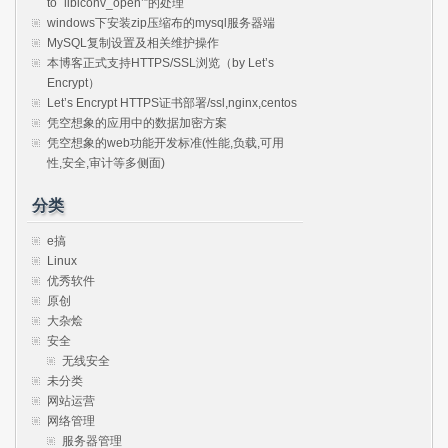
to `libiconv_open’”的处理
windows下安装zip压缩布的mysql服务器端
MySQL复制设置及相关维护操作
本博客正式支持HTTPS/SSL浏览（by Let’s
Encrypt）
Let’s Encrypt HTTPS证书部署/ssl,nginx,centos
凭空想象的应用中的数据加密方案
凭空想象的web功能开发标准(性能,负载,可用
性,安全,审计等多侧面)
分类
e搞
Linux
优秀软件
原创
大杂烩
安全
无线安全
未分类
网站运营
网络管理
服务器管理