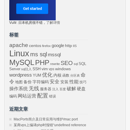
Vultr: 日本机房很不错，
了解详情
标签
apache
centos
google
http
firefox
IIS
Linux
ms sql
mssql
MySQL
PHP
SEO
SQL
rewrite
sql
SSH
vim
windows
Server
vps
sql注入
wordpress
优化
命
内核
YUM
函数
分区表
令
安全
性能
安装
备份
字符编码
地图
技巧
无线
操作系统
破解
硬盘
服务器
注入
百度
配置
网站运营
编码
错误
近期文章
MacPorts简介及日常应用与维护/mac port
某商vps上编译php时报错“undefined reference