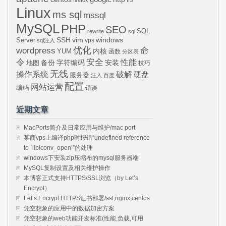
Linux
ms sql
mssql
MySQL
PHP
SEO
SQL
rewrite
sql
SSH
vim
windows
Server
vps
sql注入
wordpress
优化
命
内核
YUM
函数
分区表
令
安全
性能
安装
备份
字符编码
地图
技巧
无线
操作系统
破解
硬盘
服务器
注入
百度
配置
网站运营
编码
错误
近期文章
MacPorts简介及日常应用与维护/mac port
某商vps上编译php时报错“undefined reference
to `libiconv_open’”的处理
windows下安装zip压缩布的mysql服务器端
MySQL复制设置及相关维护操作
本博客正式支持HTTPS/SSL浏览（by Let’s
Encrypt）
Let’s Encrypt HTTPS证书部署/ssl,nginx,centos
凭空想象的应用中的数据加密方案
凭空想象的web功能开发标准(性能,负载,可用