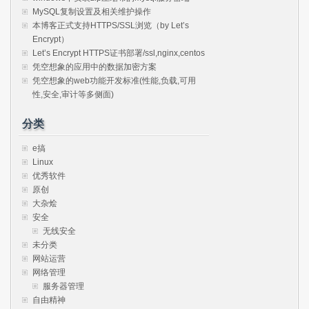
MySQL复制设置及相关维护操作
本博客正式支持HTTPS/SSL浏览（by Let’s
Encrypt）
Let’s Encrypt HTTPS证书部署/ssl,nginx,centos
凭空想象的应用中的数据加密方案
凭空想象的web功能开发标准(性能,负载,可用
性,安全,审计等多侧面)
分类
e搞
Linux
优秀软件
原创
大杂烩
安全
无线安全
未分类
网站运营
网络管理
服务器管理
自由精神