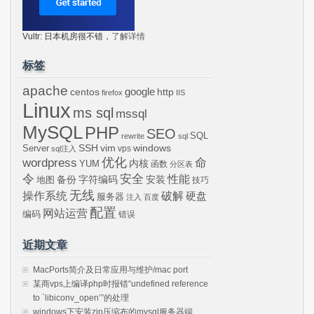
Vultr: 日本机房很不错，
了解详情
标签
apache
centos
google
http
firefox
IIS
Linux
ms sql
mssql
MySQL
PHP
SEO
SQL
rewrite
sql
SSH
vim
windows
Server
vps
sql注入
wordpress
优化
命
内核
YUM
函数
分区表
令
安全
性能
安装
备份
字符编码
地图
技巧
无线
操作系统
破解
硬盘
服务器
注入
百度
配置
网站运营
编码
错误
近期文章
MacPorts简介及日常应用与维护/mac port
某商vps上编译php时报错“undefined reference
to `libiconv_open’”的处理
windows下安装zip压缩布的mysql服务器端