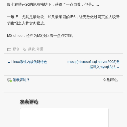
瘟七在喂死它的炮灰掩护下，获得了一点自尊，但是……
一堆IE，尤其是最垃圾、却又最顽固的IE6，让无数做过网页的人咬牙
切齿恨之入骨食肉寝皮。
M$ office，还在为M$挽回着一点点荣耀。
原创
微软
,
笨蛋
←
Linux系统内核代码特色
mssql(microsoft sql server2005)数
据导入mysql方法
→
发表评论？
0 条评论。
发表评论