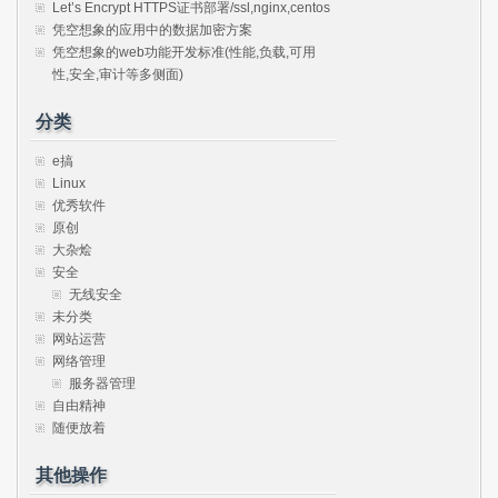
Let’s Encrypt HTTPS证书部署/ssl,nginx,centos
凭空想象的应用中的数据加密方案
凭空想象的web功能开发标准(性能,负载,可用
性,安全,审计等多侧面)
分类
e搞
Linux
优秀软件
原创
大杂烩
安全
无线安全
未分类
网站运营
网络管理
服务器管理
自由精神
随便放着
其他操作