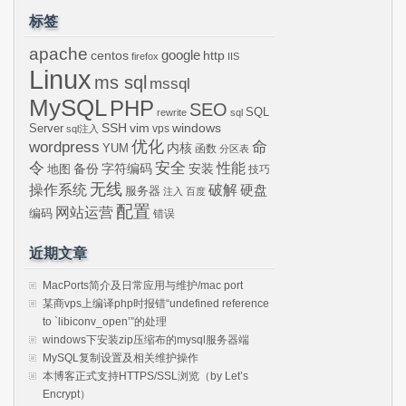
标签
apache
centos
google
http
firefox
IIS
Linux
ms sql
mssql
MySQL
PHP
SEO
SQL
rewrite
sql
SSH
vim
windows
Server
vps
sql注入
wordpress
优化
命
内核
YUM
函数
分区表
令
安全
性能
安装
备份
字符编码
地图
技巧
无线
操作系统
破解
硬盘
服务器
注入
百度
配置
网站运营
编码
错误
近期文章
MacPorts简介及日常应用与维护/mac port
某商vps上编译php时报错“undefined reference
to `libiconv_open’”的处理
windows下安装zip压缩布的mysql服务器端
MySQL复制设置及相关维护操作
本博客正式支持HTTPS/SSL浏览（by Let’s
Encrypt）