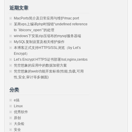
近期文章
MacPorts简介及日常应用与维护/mac port
某商vps上编译php时报错“undefined reference
to `libiconv_open’”的处理
windows下安装zip压缩布的mysql服务器端
MySQL复制设置及相关维护操作
本博客正式支持HTTPS/SSL浏览（by Let’s
Encrypt）
Let’s Encrypt HTTPS证书部署/ssl,nginx,centos
凭空想象的应用中的数据加密方案
凭空想象的web功能开发标准(性能,负载,可用
性,安全,审计等多侧面)
分类
e搞
Linux
优秀软件
原创
大杂烩
安全