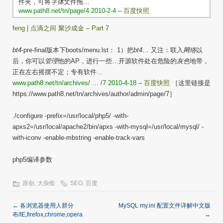
件夹，可将
字体
文件拖…
www.path8.net/tn/page/4 2010-2-4
–
百度快照
feng | 点滴之间 聚沙成金 – Part 7
bt4
-pre-final版本下boots/menu.lst： 1）把
bt4
… 又注：联入
网络
以
后，你可以
管理
他的AP，进行一些…开源软件处在危险的
灰色
地带，
正在左右摇摆不定；专有软件…
www.path8.net/tn/archives/ … /7 2010-4-18
–
百度快照
［这里链接是
https://www.path8.net/tn/archives/author/admin/page/7］
./configure -prefix=/usr/local/php5/ -with-
apxs2=/usr/local/apache2/bin/apxs -with-mysql=/usr/local/mysql/ -
with-iconv -enable-mbstring -enable-track-vars
php5编译参数
原创
,
大杂烩
SEO
,
百度
←
各浏览器使用人群分
MySQL my.ini 配置文件详解中文版
布/IE,firefox,chrome,opera
→