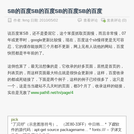
SB的百度SB的百度SB的百度SB的百度
作者:
feng
日期: 2010/05/02
查看评论
发表评论
(0)
说百度笨SB，还不是委屈它，这个笨蛋抓取页面慢，而且非常慢，07
年或更早时，google更新比较慢，现在，百度这个sb慢得更是无可容
忍，它的缓存能放两三个月都不更新，网上见有人说他的网站，百度
快照都是半年前的了。
这倒也算了，最无法想像的是，它收录的好多页面，居然是首页的，
列表页的，而这样页面最大特点就是很快会更新掉，这样，百度收录
的都成死链接了，下面是两个例子，这样的例子已经很多了，这只是
一个，这是当当建站不几天时的页面，都3个月了，收录这样的链接，
实在是无敌了
www.path8.net/tn/page/4
pick
“
丁贝符
”（示意图形符号）。 （2E80-33FF）中日韩… *
下载
软
件的源代码 : apt-get source packagename… * fonts:/// –
字体
文