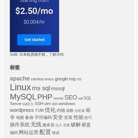
Vultr: 日本机房很不错，
了解详情
标签
apache
centos
google
http
firefox
IIS
Linux
ms sql
mssql
MySQL
PHP
SEO
SQL
rewrite
sql
SSH
vim
windows
Server
vps
sql注入
wordpress
优化
命
内核
YUM
函数
分区表
令
安全
性能
安装
备份
字符编码
地图
技巧
无线
操作系统
破解
硬盘
服务器
注入
百度
配置
网站运营
编码
错误