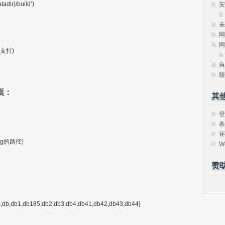
}/build’)
安
未
网
网
都支持)
自
随
选项：
其
登
条
评
ig的路径)
W
赞
1,db185,db2,db3,db4,db41,db42,db43,db44}