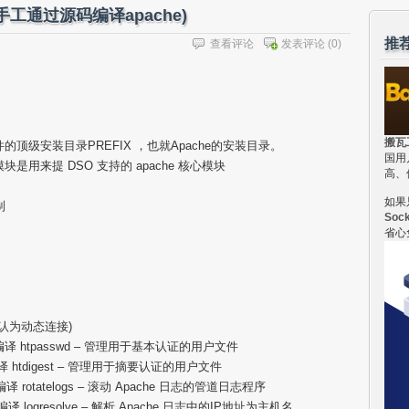
下手工通过源码编译apache)
推
查看评论
发表评论
(0)
搬瓦
/体系无关文件的顶级安装目录PREFIX ，也就Apache的安装目录。
国用
，so 模块是用来提 DSO 支持的 apache 核心模块
高、
如果
制
Soc
省心
接(默认为动态连接)
静态连接编译 htpasswd – 管理用于基本认证的用户文件
态连接编译 htdigest – 管理用于摘要认证的用户文件
态连接编译 rotatelogs – 滚动 Apache 日志的管道日志程序
态连接编译 logresolve – 解析 Apache 日志中的IP地址为主机名