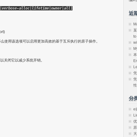
|verbose-alloc|lifetime|owner|all
]
近
M
某
rt)
t
e ，那么使用该选项可以启用更加高效的基于互斥执行的原子操作。
w
M
本
可以关闭它以减少系统开销。
E
L
凭
凭
性
分
e
Li
优
原
大