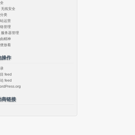
全
无线安全
分类
站运营
络管理
服务器管理
由精神
便放着
他操作
录
目 feed
论 feed
ordPress.org
助商链接