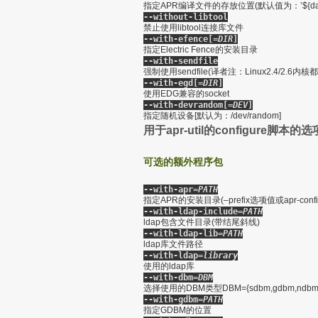
指定APR编译文件的存放位置(默认值为：’${datadir
--without-libtool
禁止使用libtool连接库文件
--with-efence[=
DIR
]
指定Electric Fence的安装目录
--with-sendfile
强制使用sendfile(译者注：Linux2.4/2.6内核
--with-egd[=
DIR
]
使用EDG兼容的socket
--with-devrandom[=
DEV
]
指定随机设备[默认为：/dev/random]
用于apr-util的configure脚本的
可选的额外程序包
--with-apr=
PATH
指定APR的安装目录(–prefix选项值或apr-conf
--with-ldap-include=
PATH
ldap包含文件目录(带结尾斜线)
--with-ldap-lib=
PATH
ldap库文件路径
--with-ldap=
library
使用的ldap库
--with-dbm=
DBM
选择使用的DBM类型DBM={sdbm,gdbm,ndbm,db,db
--with-gdbm=
PATH
指定GDBM的位置