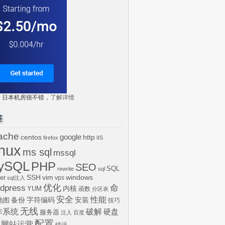
tr: 日本机房很不错，
了解详情
签
ache
centos
google
http
firefox
IIS
inux
ms sql
mssql
ySQL
PHP
SEO
SQL
rewrite
sql
SSH
vim
windows
er
vps
sql注入
dpress
优化
命
内核
YUM
函数
分区表
安全
性能
安装
备份
字符编码
地图
技巧
无线
作系统
破解
硬盘
服务器
注入
百度
配置
网站运营
错误