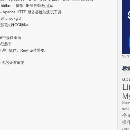
编译 htdbm – 操作 DBM 密码数据库
ab – Apache HTTP 服务器性能测试工具
译 checkgid
 守护进程执行CGI脚本
的主目录中提供页面
r方式运行
动态数据库进行操作。Rewrite时需要。
Vul
上面的会有重复
标
ap
L
M
Serv
wor
令
操
编码