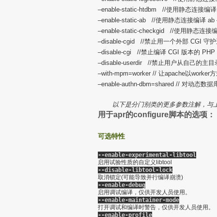
–enable-static-htdbm //使用静态连接
–enable-static-ab //使用静态连接编译 
–enable-static-checkgid //使用静态连接编
–disable-cgid //禁止用一个外部 CGI
–disable-cgi //禁止编译 CGI 版本的 PHP
–disable-userdir //禁止用户从自己
–with-mpm=worker // 让apache以worke
–enable-authn-dbm=shared // 对
以下是分门别类的更多参数注解，与
用于apr的configure脚本的选项：
可选特性
--enable-experimental-libtool
启用试验性质的自定义libtool
--disable-libtool-lock
取消锁定(可能导致并行编译崩溃)
--enable-debug
启用调试编译，仅供开发人员使用。
--enable-maintainer-mode
打开调试和编译时警告，仅供开发人员使用。
--enable-profile