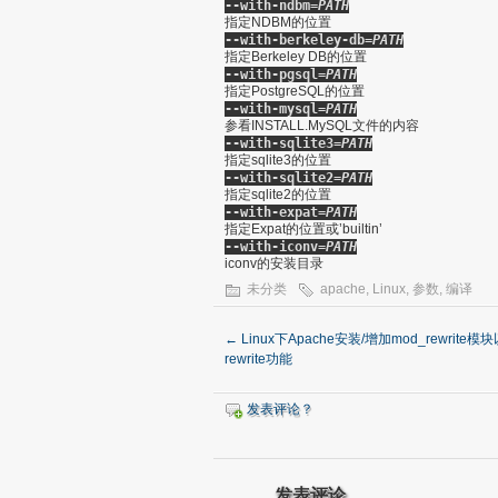
--with-ndbm=
PATH
指定NDBM的位置
--with-berkeley-db=
PATH
指定Berkeley DB的位置
--with-pgsql=
PATH
指定PostgreSQL的位置
--with-mysql=
PATH
参看INSTALL.MySQL文件的内容
--with-sqlite3=
PATH
指定sqlite3的位置
--with-sqlite2=
PATH
指定sqlite2的位置
--with-expat=
PATH
指定Expat的位置或’builtin’
--with-iconv=
PATH
iconv的安装目录
未分类
apache
,
Linux
,
参数
,
编译
←
Linux下Apache安装/增加mod_rewrite模
rewrite功能
发表评论？
发表评论