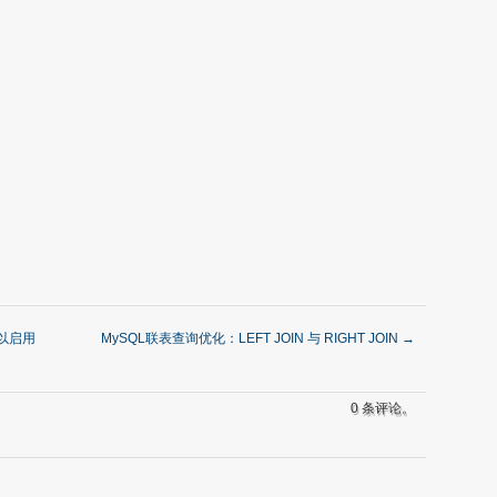
块以启用
MySQL联表查询优化：LEFT JOIN 与 RIGHT JOIN
→
0 条评论。