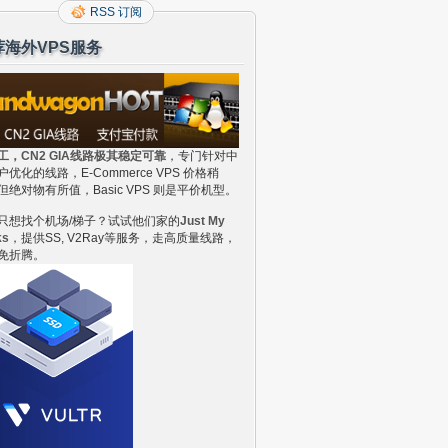
RSS 订阅
荐海外VPS服务
工，CN2 GIA线路极其稳定可靠
，专门针对中
户优化的线路，E-Commerce VPS 价格稍
但绝对物有所值，Basic VPS 则是平价机型。
只想找个机场/梯子？试试他们家的
Just My
ks
，提供SS, V2Ray等服务，走高质量线路，
免折腾。