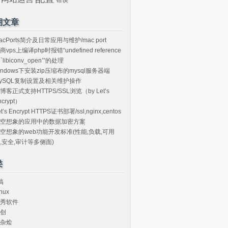
期文章
acPorts简介及日常应用与维护/mac port
商vps上编译php时报错“undefined reference
o `libiconv_open’”的处理
indows下安装zip压缩布的mysql服务器端
ySQL复制设置及相关维护操作
博客正式支持HTTPS/SSL浏览（by Let’s
ncrypt）
et’s Encrypt HTTPS证书部署/ssl,nginx,centos
空想象的应用中的数据加密方案
空想象的web功能开发标准(性能,负载,可用
,安全,审计等多侧面)
类
搞
nux
秀软件
创
杂烩