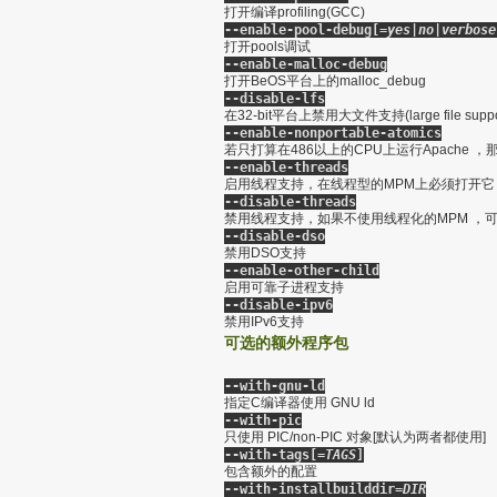
打开编译profiling(GCC)
--enable-pool-debug[=
yes|no|verbose
打开pools调试
--enable-malloc-debug
打开BeOS平台上的malloc_debug
--disable-lfs
在32-bit平台上禁用大文件支持(large file suppo
--enable-nonportable-atomics
若只打算在486以上的CPU上运行Apach
--enable-threads
启用线程支持，在线程型的MPM上必须打开它
--disable-threads
禁用线程支持，如果不使用线程化的MPM ，
--disable-dso
禁用DSO支持
--enable-other-child
启用可靠子进程支持
--disable-ipv6
禁用IPv6支持
可选的额外程序包
--with-gnu-ld
指定C编译器使用 GNU ld
--with-pic
只使用 PIC/non-PIC 对象[默认为两者都使用]
--with-tags[=
TAGS
]
包含额外的配置
--with-installbuilddir=
DIR