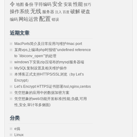
令
安全
性能
安装
备份
字符编码
地图
技巧
无线
操作系统
破解
硬盘
服务器
注入
百度
配置
网站运营
编码
错误
近期文章
MacPorts简介及日常应用与维护/mac port
某商vps上编译php时报错“undefined reference
to `libiconv_open’”的处理
windows下安装zip压缩布的mysql服务器端
MySQL复制设置及相关维护操作
本博客正式支持HTTPS/SSL浏览（by Let’s
Encrypt）
Let’s Encrypt HTTPS证书部署/ssl,nginx,centos
凭空想象的应用中的数据加密方案
凭空想象的web功能开发标准(性能,负载,可用
性,安全,审计等多侧面)
分类
e搞
Linux