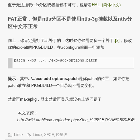
至于无法挂载ntfs分区或者挂载不可写，也请看
HAL_(简体中文)
FAT正常，但是ntfs分区不是使用ntfs-3g挂载以及ntfs分
区中文不正常
同上，你肯定是打了alt补丁的，这时候你候需要多一个补丁:
[2]
，修改
你的exo-alt的PKGBUILD，在./configure前面一行添加
提示
：其中
../../exo-add-options.patch
是你patch的位置。如果你把
patch放在和 PKGBUILD一个目录就不需要变化。
然后再makepkg，登出然后再登录就没有上述问题了
本文来源：
http://wiki.archlinux.org/index.php/Xfce_%28%E7%AE%8
Linux
Linux
,
XFCE
,
轻量级