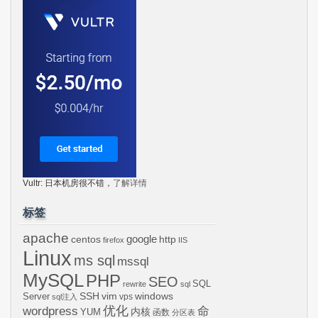
Vultr: 日本机房很不错，
了解详情
标签
apache
centos
google
http
firefox
IIS
Linux
ms sql
mssql
MySQL
PHP
SEO
SQL
rewrite
sql
SSH
vim
windows
Server
vps
sql注入
wordpress
优化
命
内核
YUM
函数
分区表