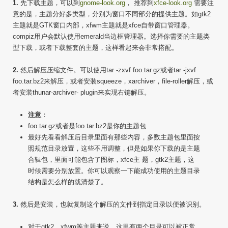
1.
先下载主题，可以到
gnome-look.org
， 推荐到
xfce-look.org
需要注
意的是，主题分好多类型，分别为窗口不同部分的提供主题。如gtk2
主题就是GTK窗口内部，xfwm主题就是xfce自带窗口管理器。
compiz用户会默认使用emerald当边框管理器。选择你需要的主题类
型下载，或者下载整套的主题，这样看起来会非常搭配。
2.
然后解压压缩文件。可以使用tar -zxvf foo.tar.gz或者tar -jxvf
foo.tar.bz2来解压，或者安装squeeze，xarchiver，file-roller解压，或
者安装thunar-archiver- plugin来实现右键解压。
注意
：
foo.tar.gz或者是foo.tar.bz2是你的主题包
最好先看看解压后目录里面有那些内容，多数主题包里面按
照规范目录放置，这些不用调整，但是如果你下载的是主题
合辑包，里面可能包含了图标，xfce主 题，gtk2主题，这
时候需要分别放置。你可以观察一下能成功使用的主题目录
结构是怎么样的就清楚了。
3.
然后是安装，也就复制这个解压的文件到指定目录以便被识别。
对于gtk2，xfwm等主题来说，这里有两个目录可以被正常