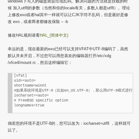
windows下写入的磁盘就会出现乱码。解决问题的方法就是挂载的时
候 加入utf8的参数（当然和你的locale有关，多数人都是utf8）。理论
上修改exo或者hal其中一样就可以让CJK字符不乱码，但是最好是修
改 exo，或者两者都修改保险 – -b
修改HAL规则请看
HAL_(简体中文)
幸运的是，现在最新的exo已经可以支持VFAT中UTF-8编码了，虽然
默认并未开启，不过您可以用您喜欢的编辑器打开/etc/xdg
/xfce4/mount.rc，然后这样编辑它：
[vfat]

uid=<auto>

shortname=winnt

#如果系统环境是UTF-8（比如en_US.UTF-8），那么用UTF-8模式进行挂载
iocharset=<auto>

# FreeBSD specific option

倘若您的环境不是UTF-8的，您可以改为：iocharset=utf8 ，这样就可
以了。