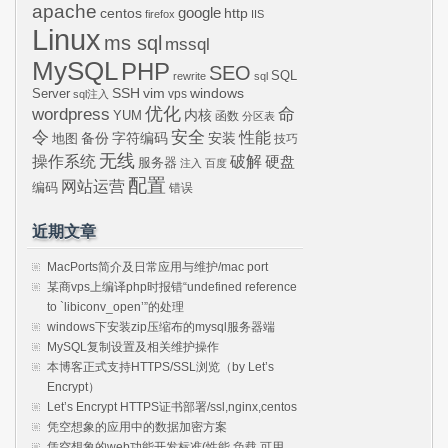
apache
centos
google
http
firefox
IIS
Linux
ms sql
mssql
MySQL
PHP
SEO
SQL
rewrite
sql
SSH
vim
windows
Server
vps
sql注入
wordpress
优化
命
内核
YUM
函数
分区表
令
安全
性能
安装
备份
字符编码
地图
技巧
无线
操作系统
破解
硬盘
服务器
注入
百度
配置
网站运营
编码
错误
近期文章
MacPorts简介及日常应用与维护/mac port
某商vps上编译php时报错“undefined reference
to `libiconv_open’”的处理
windows下安装zip压缩布的mysql服务器端
MySQL复制设置及相关维护操作
本博客正式支持HTTPS/SSL浏览（by Let’s
Encrypt）
Let’s Encrypt HTTPS证书部署/ssl,nginx,centos
凭空想象的应用中的数据加密方案
凭空想象的web功能开发标准(性能,负载,可用