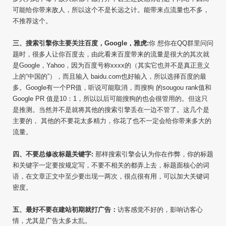
可能给你带来敌人，所以这个不是长远之计。能带来点流量也不多，
不推荐这个。
三、搜索引擎你主要关注百度，Google，雅虎:
你 想你在QQ群里问问
题时，很多人让你百度去，由此看来百度带来的流量是很大的其次就
是Google，Yahoo，因为百度号称xxxx的（其实它也并不是真正意义
上的“中国的”），而且输入 baidu.com也好输入，所以选择百度的最
多。Google有一个PR值，听说可能取消，而搜狗 的sougou rank值和
Google PR 值是10：1，所以以后可能搜狗的也会很管用的。但这只
是推测。当然并不是就将其他的搜索引擎丢在一边不管了。这几个是
主要的， 其他的不要花太多精力，你花了也不一定会给你带来多大的
流量。
四、不要总修改标题关键字:
那样搜索引擎会认为你在作弊，你的标题
和关键字一定要按规定写，不要不相关的都弄上去，标题面核心的词
语，在文章正文中至少要出现一两次，很点很有用，可以加大关键词
密度。
五、最好不要在建站初期就打广告：
访客感觉不好的，影响访客心
情，尤其是广告太多太乱。