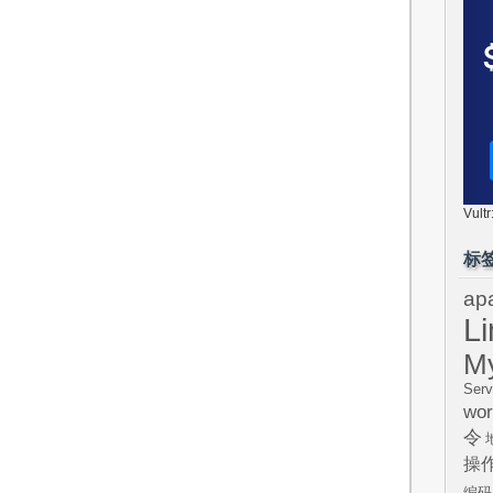
Vul
标
ap
L
M
Serv
wor
令
操
编码