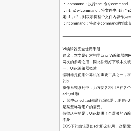
：!command：执行shell命令command
：n1,n2 w!command：将文件中n1
定n1，n2，则表示将整个文件内容作为co
：r!command：将命令command的输
——————————————————
——————————————————
Vi编辑器完全使用手册
建议：本文是针对初学Unix Vi编辑器
网友的参考之用，因此你最好下载本文或
一、Unix编辑器概述
编辑器是使用计算机的重要工具之一，在
的ix
操作系统系列中，为方便各种用户在各个不
edit,ed 和
vi.其中ex,edit,ed都是行编辑器
是某些终端用户的需要。
值得庆幸的是，Unix提供了全屏幕的Vi
不象
DOS下的编辑器如edit那么好用，这