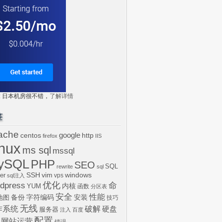
tr: 日本机房很不错，
了解详情
签
ache
centos
google
http
firefox
IIS
inux
ms sql
mssql
ySQL
PHP
SEO
SQL
rewrite
sql
SSH
vim
windows
er
vps
sql注入
dpress
优化
命
内核
YUM
函数
分区表
安全
性能
安装
备份
字符编码
地图
技巧
无线
作系统
破解
硬盘
服务器
注入
百度
配置
网站运营
错误