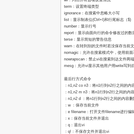
term：设置终端类型
ignorance：在搜索中忽略大小写
list：显示制表位(Ctrl+I)和行尾标志（$)
number：显示行号
report：显示由面向行的命令修改过的数
terse：显示简短的警告信息
warn：在转到别的文件时若没保存当前文件
nomagic：允许在搜索模式中，使用前面
nowrapscan：禁止vi在搜索到达文
mesg：允许vi显示其他用户用write写
最后行方式命令
：n1,n2 co n3：将n1行到n2行之间的
：n1,n2 m n3：将n1行到n2行之间的
：n1,n2 d ：将n1行到n2行之间的内容
：w ：保存当前文件
：e filename：打开文件filename进行编
：x：保存当前文件并退出
：q：退出vi
：q!：不保存文件并退出vi