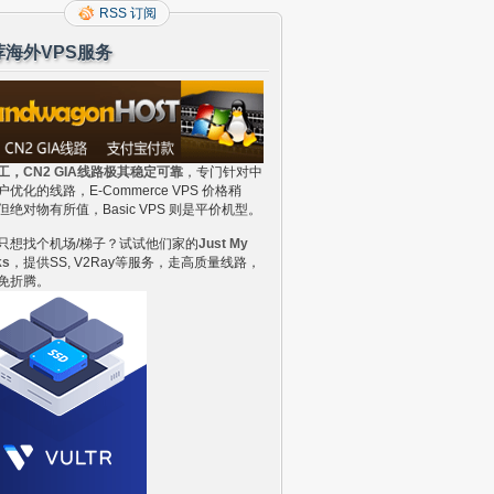
RSS 订阅
荐海外VPS服务
工，CN2 GIA线路极其稳定可靠
，专门针对中
户优化的线路，E-Commerce VPS 价格稍
但绝对物有所值，Basic VPS 则是平价机型。
只想找个机场/梯子？试试他们家的
Just My
ks
，提供SS, V2Ray等服务，走高质量线路，
免折腾。