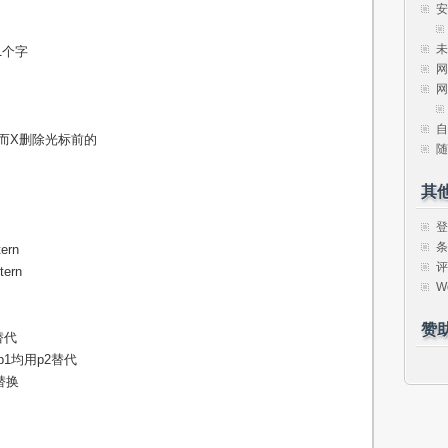
安
未
1个字
网
网
自
而X删除光标前的
随
其
登
条
ern
评
ern
W
赞
替代
有p1均用p2替代
2替换