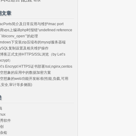
期文章
acPorts简介及日常应用与维护/mac port
商vps上编译php时报错“undefined reference
o `libiconv_open’”的处理
indows下安装zip压缩布的mysql服务器端
ySQL复制设置及相关维护操作
博客正式支持HTTPS/SSL浏览（by Let’s
ncrypt）
et’s Encrypt HTTPS证书部署/ssl,nginx,centos
空想象的应用中的数据加密方案
空想象的web功能开发标准(性能,负载,可用
,安全,审计等多侧面)
类
搞
nux
秀软件
创
杂烩