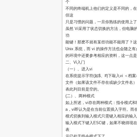
个
不同的终端机上他们的定义是不同的，在
但这
只是习惯的问题，一旦你熟练的使用上了
虽然 Vi采用了状态切换的方法，但电
功
能键！那麽不就有某些功能不能用了？这个
Unix 系统，而 vi 的操作方法也会随
的环境中还要参考相应的资料，这一点是
二、Vi入门
（一）、进入vi
在系统提示字符(如$、#)下敲入vi ＜
文件（如果该文件不存在或缺少文件名）。
表此列目前是空的。
(二）、两种模式
如上所述，vi存在两种模式：指令模式
a，vi即认为是在当前位置插入字符。而
模式切换到输入模式只需键入相应的输入
输入模式下键入ESC键，如果不晓得现在
表
示已处于指令模式下了。