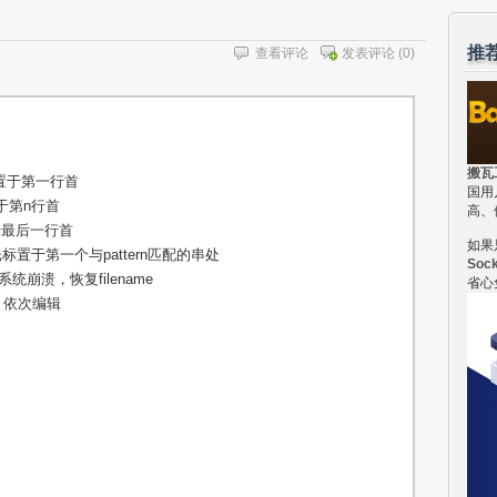
推
查看评论
发表评论
(0)
搬瓦
光标置于第一行首
国用
置于第n行首
高、
置于最后一行首
如果
，并将光标置于第一个与pattern匹配的串处
Soc
生系统崩溃，恢复filename
省心
文件，依次编辑