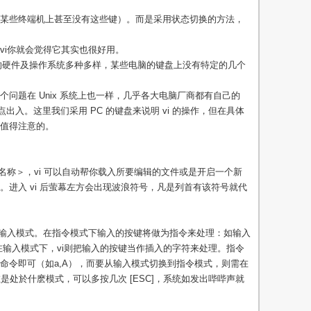
某些终端机上甚至没有这些键）。而是采用状态切换的方法，
vi你就会觉得它其实也很好用。
脑的硬件及操作系统多种多样，某些电脑的键盘上没有特定的几个
问题在 Unix 系统上也一样，几乎各大电脑厂商都有自己的
之有点出入。这里我们采用 PC 的键盘来说明 vi 的操作，但在具体
值得注意的。
档案名称＞，vi 可以自动帮你载入所要编辑的文件或是开启一个新
进入 vi 后萤幕左方会出现波浪符号，凡是列首有该符号就代
和输入模式。在指令模式下输入的按键将做为指令来处理：如输入
在输入模式下，vi则把输入的按键当作插入的字符来处理。指令
命令即可（如a,A），而要从输入模式切换到指令模式，则需在
是处於什麽模式，可以多按几次 [ESC]，系统如发出哔哔声就