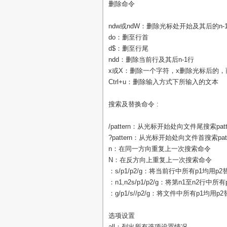
删除命令
ndw或ndW：删除光标处开始及其后的n-
do：删至行首
d$：删至行尾
ndd：删除当前行及其后n-1行
x或X：删除一个字符，x删除光标后的，
Ctrl+u：删除输入方式下所输入的文本
搜索及替换命令 :
/pattern：从光标开始处向文件尾搜索patt
?pattern：从光标开始处向文件首搜索patt
n：在同一方向重复上一次搜索命令
N：在反方向上重复上一次搜索命令
：s/p1/p2/g：将当前行中所有p1均用p2
：n1,n2s/p1/p2/g：将第n1至n2行中所
：g/p1/s//p2/g：将文件中所有p1均用p
选项设置
all：列出所有选项设置情况