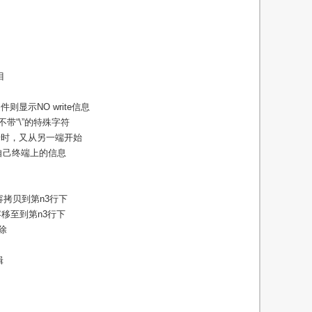
目
则显示NO write信息
不带“\”的特殊字符
件两端时，又从另一端开始
到自己终端上的信息
内容拷贝到第n3行下
内容移至到第n3行下
删除
辑