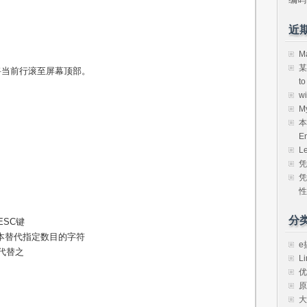
近
M
某
将当前行滚至屏幕顶部。
t
w
M
本
E
L
凭
凭
性
分
SC键
本替代指定数目的字符
e
代替之
Li
优
原
大