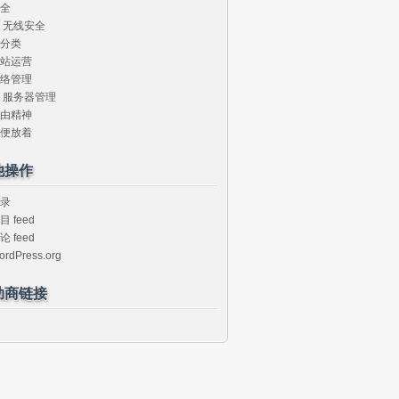
全
无线安全
分类
站运营
络管理
服务器管理
由精神
便放着
他操作
录
目 feed
论 feed
ordPress.org
助商链接