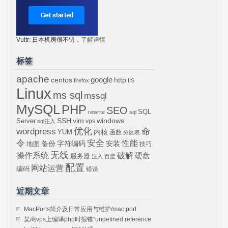
Vultr: 日本机房很不错，
了解详情
标签
apache
centos
google
http
firefox
IIS
Linux
ms sql
mssql
MySQL
PHP
SEO
SQL
rewrite
sql
SSH
vim
windows
Server
vps
sql注入
wordpress
优化
命
内核
YUM
函数
分区表
令
安全
性能
安装
备份
字符编码
地图
技巧
无线
操作系统
破解
硬盘
服务器
注入
百度
配置
网站运营
编码
错误
近期文章
MacPorts简介及日常应用与维护/mac port
某商vps上编译php时报错“undefined reference