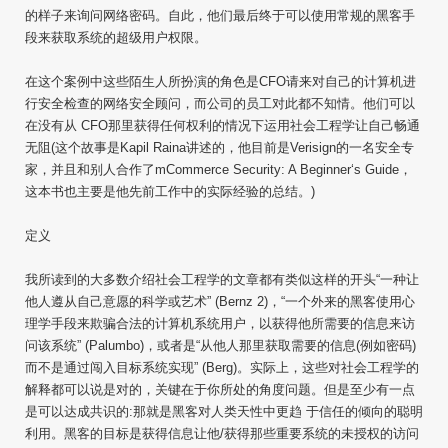
的样子来询问网络密码。自此，他们最后终于可以使用常规的黑客手
段来获取系统的超级用户权限。
在这个案例中这些陌生人所扮演的角色是CFO请来对自己的计算机进
行安全检查的网络安全顾问，而公司的员工对此都不知情。他们可以
在没有从 CFO那里获得任何权利的情况下运用社会工程学让自己畅通
无阻(这个故事是Kapil Raina讲述的，他目前是Verisign的一名安全专
家，并且和别人合作了mCommerce Security: A Beginner‘s Guide，
这本书也主要是他先前工作中的实际经验的总结。)
定义
我所读到的大多数介绍社会工程学的文章都有类似这样的开头“一种让
他人遵从自己意愿的科学或艺术” (Bernz 2)，“一个外来的黑客使用心
理学手段来欺骗合法的计算机系统用户，以获得他所需要的信息来访
问该系统” (Palumbo)，或者是“从他人那里获取需要的信息(例如密码)
而不是通过闯入目标系统实现” (Berg)。实际上，这些对社会工程学的
解释都可以说是对的，关键在于你所处的角度问题。但是至少有一点
是可以达成共识的:那就是黑客对人类天性中更趋 于信任的倾向的聪明
利用。黑客的目标是获得信息让他/获得那些重要系统的未授权的访问