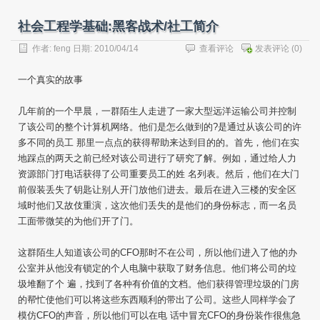
社会工程学基础:黑客战术/社工简介
作者:
feng
日期: 2010/04/14
查看评论
发表评论
(0)
一个真实的故事
几年前的一个早晨，一群陌生人走进了一家大型远洋运输公司并控制
了该公司的整个计算机网络。他们是怎么做到的?是通过从该公司的许
多不同的员工 那里一点点的获得帮助来达到目的的。首先，他们在实
地踩点的两天之前已经对该公司进行了研究了解。例如，通过给人力
资源部门打电话获得了公司重要员工的姓 名列表。然后，他们在大门
前假装丢失了钥匙让别人开门放他们进去。最后在进入三楼的安全区
域时他们又故伎重演，这次他们丢失的是他们的身份标志，而一名员
工面带微笑的为他们开了门。
这群陌生人知道该公司的CFO那时不在公司，所以他们进入了他的办
公室并从他没有锁定的个人电脑中获取了财务信息。他们将公司的垃
圾堆翻了个 遍，找到了各种有价值的文档。他们获得管理垃圾的门房
的帮忙使他们可以将这些东西顺利的带出了公司。这些人同样学会了
模仿CFO的声音，所以他们可以在电 话中冒充CFO的身份装作很焦急