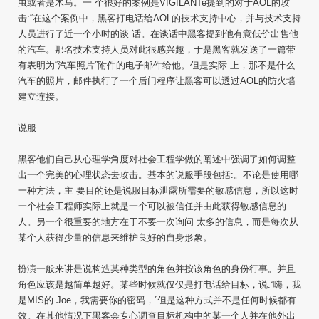
虫或者是木马。一 个很好的案例是VIGILANTe提到的对于AOL的攻
击:“在这个案例中，黑客打电话给AOL的技术支持中心，并与技术支持
人员进行了近一个小时的谈 话。在谈话中黑客提到他有意低价出售他
的汽车。那名技术支持人员对此很感兴趣，于是黑客就发送了一篇带
有表明为“汽车照片”附件的电子邮件给他。但是实际 上，那不是什么
汽车的照片，邮件执行了一个后门程序让黑客可以透过AOL的防火墙
建立连接。
说服
黑客他们自己从心理学角度对社会工程学做的阐述中强调了如何调整
出一个完美的心理状态去攻击。基本的说服手段包括:。不论是使用哪
一种方法，主 要目的还是说服目标泄露所需要的敏感信息，所以这时
一个社会工程师实际上就是一个可以被信任并由此获得敏感信息的
人。另一个很重要的地方在于不要一次询问 太多的信息，而是每次从
某个人获得少量的信息来维护良好的自身形象。
扮演一般来讲是说构造某种类型的角色并按该角色的身份行事。并且
角色应该是越简单越好。某些时候就仅仅是打电话给目标，说:“嗨，我
是MIS的 Joe，我需要你的密码，”但是这种方式并不是任何时候都有
效。在其他情况下黑客会专心调查目标机构中的某一个人并在他外出