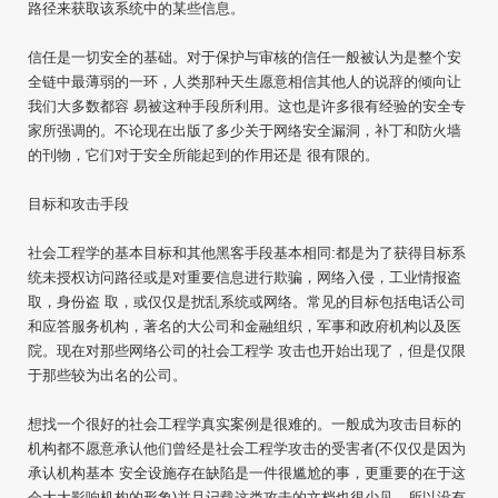
路径来获取该系统中的某些信息。
信任是一切安全的基础。对于保护与审核的信任一般被认为是整个安
全链中最薄弱的一环，人类那种天生愿意相信其他人的说辞的倾向让
我们大多数都容 易被这种手段所利用。这也是许多很有经验的安全专
家所强调的。不论现在出版了多少关于网络安全漏洞，补丁和防火墙
的刊物，它们对于安全所能起到的作用还是 很有限的。
目标和攻击手段
社会工程学的基本目标和其他黑客手段基本相同:都是为了获得目标系
统未授权访问路径或是对重要信息进行欺骗，网络入侵，工业情报盗
取，身份盗 取，或仅仅是扰乱系统或网络。常见的目标包括电话公司
和应答服务机构，著名的大公司和金融组织，军事和政府机构以及医
院。现在对那些网络公司的社会工程学 攻击也开始出现了，但是仅限
于那些较为出名的公司。
想找一个很好的社会工程学真实案例是很难的。一般成为攻击目标的
机构都不愿意承认他们曾经是社会工程学攻击的受害者(不仅仅是因为
承认机构基本 安全设施存在缺陷是一件很尴尬的事，更重要的在于这
会大大影响机构的形象)并且记载这类攻击的文档也很少见，所以没有