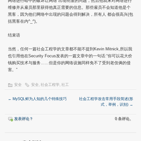
网络进行暗中的破坏让网络 出现明显的问题，然后他就来对网络进行
维修并从雇员那里获得他真正需要的信息。那些雇员不会知道他是个
黑客，因为他们网络中出现的问题会得到解决，所有人 都会很高兴(包
括黑客在内^_^)。
结束语
当然，任何一篇社会工程学的文章都不能不提到Kevin Mitnick,所以我
也引用他在Security Focus发表的一篇文章中的一句话:“你可以花大价
钱购买技术与服务……但是你的网络设施同样免不了受到老伎俩的侵
害。”
安全
安全
,
社会工程学
,
社工
←
MySQL鲜为人知的几个特殊技巧
社会工程学攻击常用手段简述(形
式，举例，识别)
→
发表评论？
0 条评论。