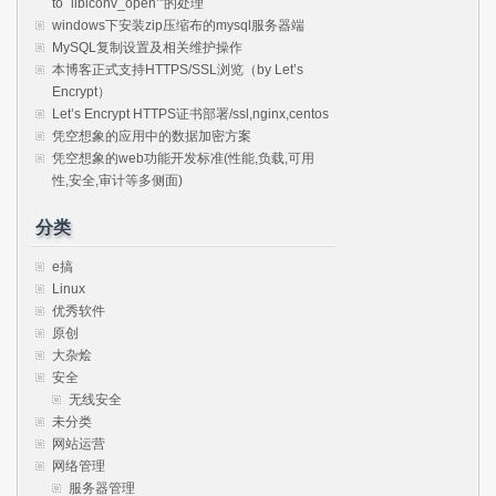
to `libiconv_open’”的处理
windows下安装zip压缩布的mysql服务器端
MySQL复制设置及相关维护操作
本博客正式支持HTTPS/SSL浏览（by Let’s
Encrypt）
Let’s Encrypt HTTPS证书部署/ssl,nginx,centos
凭空想象的应用中的数据加密方案
凭空想象的web功能开发标准(性能,负载,可用
性,安全,审计等多侧面)
分类
e搞
Linux
优秀软件
原创
大杂烩
安全
无线安全
未分类
网站运营
网络管理
服务器管理