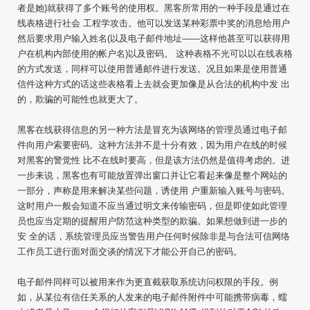
者是她)就获得了多个账号的使用权。黑客所常用的一种手段是通过在
线表格进行社会 工程学攻击。他可以发送某种彩票中奖的消息给用户
然后要求用户输入姓名(以及电子邮件地址——这样他甚至可以获得用
户在机构内部使用的帐户名)以及密码。 这种表格不光可以以在线表格
的方式发送，同样可以使用普通邮件进行发送。况且如果是使用普通
信件这种方式的话这些表格看上去就会更加像是从合法的机构中发 出
的，欺骗的可能性也就更大了。
黑客在线获得信息的另一种方法是冒充为该网络的管理员通过电子邮
件向用户索要密码。这种方法并不是十分有效，因为用户在线的时候
对黑客的警觉性 比不在线时要高，但是该方法仍然是值得考虑的。进
一步来说，黑客也有可能放置弹出窗口并让它看起来像是整个网站的
一部分，声称是用来解决某些问题，诱使用 户重新输入账号与密码。
这时用户一般会知道不应当通过明文来传输密码，但是即使如此管理
员也应当定期的提醒用户防范这种类型的欺骗。如果想做到进一步的
安 全的话，系统管理员应当警告用户任何时候除非是与合法可信网络
工作员工进行面对面交谈的情况下才能公开自己的密码。
电子邮件同样可以被用来作为更直截获取系统访问权限的手段。例
如，从某位有信任关系的人发来的电子邮件附件中可能携带病毒，蠕