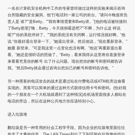
一名在计算机安全机构中工作的专家曾经做过这样的实验来揭示咨询
台所隐藏的安全漏洞。他“打电话到一家公司的前台。“请问今晚值班负
责人是 谁?”“是Betty。”“我有事情需要和Betty讲。”[他的电话被转接到
了Betty那里]“嗨，Betty，今天很倒霉是吧?”“不啊，为什么这 样说
呢?”“你的系统停掉了。”“我的系统没有关闭啊，运行情况很好啊。”他
说:“你最好退出登录一下。”她退出登录。然后他说，“现在重新登录。”
她重 新登录。“可是我这里一点变化也没有啊。”他说“再重新退出看
看。”她还是很听话的照做了。“Betty，看来我得从这里将你直接登录
来看看究竟你的帐号 出了什么问题。现在把你的帐号和密码都告诉
我。”然后Betty就会通过咨询台把自己的帐号和密码告诉他。”
另一种黑客的电话攻击的战术是通过站在付费电话或ATM机旁边偷看
实现的。黑客可以简单的通过这种方式获得信用卡号和密码。(恰好我
的一个朋友在一个大机场就遇到了这种情况)在机场里面很多人都站在
电话的旁边，所以在这种公共地方你应该特别小心。
进入垃圾堆
翻垃圾是另一种常用的社会工程学手段。因为企业的垃圾堆里面往往
包含了大量的信息。The LAN Times列出了下列可能在垃圾堆中找出