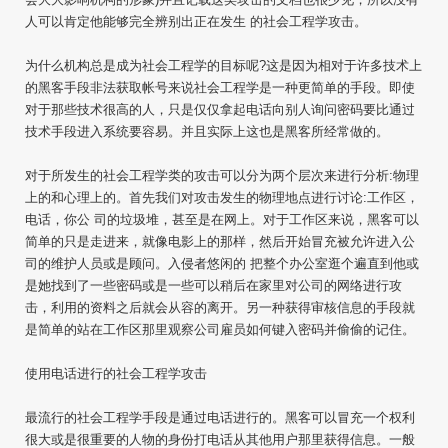
人可以肯定他能够完全辨别出正在发生 的社会工程学攻击。
为什么机构总是成为社会工程学的目标呢?这是因为相对于许多技术上
的黑客手段非法获取帐号来说社会工程学是一种更简单的手段。即使
对于那些技术很高的人，只是仅仅拿起电话向别人询问密码要比通过
技术手段进入系统要容易。并且实际上这也是黑客所经常做的。
对于所发生的社会工程学类的攻击可以分为两个层次来进行分析:物理
上的和心理上的。首先我们对攻击发生的物理地点进行讨论:工作区，
电话，你公 司的垃圾堆，甚至是在网上。对于工作区来说，黑客可以
简单的只是走进来，就像电影上的那样，然后开始冒充被允许进入公
司的维护人员或是顾问。入侵者悠闲的 把整个办公室逛个遍直到他或
是她找到了一些密码或是一些可以稍后在家里对公司的网络进行攻
击，利用的资料之后就会从容的离开。另一种获得审核信息的手段就
是简单的站在工作区那里观察公司雇员如何键入密码并偷偷的记住。
使用电话进行的社会工程学攻击
最流行的社会工程学手段是通过电话进行的。黑客可以冒充一个权利
很大或是很重要的人物的身份打电话从其他用户那里获得信息。一般