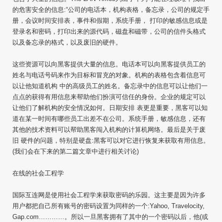
的危害安全的信息:“公司的电话本，机构表格，备忘录，公司的规定手
册，会议时间安排表，事件和假期，系统手册， 打印的敏感信息或是
登录名和密码，打印出来的源代码，磁盘和磁带，公司的信件头格式
以及备忘录的格式，以及废旧的硬件。
这些资源可以向黑客提供大量的信息。电话本可以向黑客提供员工的
姓名与电话号码来作为目标和冒充的对象。机构的表格包含着信息可
以让他知道机构 中的高级员工的姓名。备忘录中的信息可以让他们一
点点的获得有用信息来帮助他们扮演可信任的身份。企业的规定可以
让他们了解机构的安全情况如何。日期安排 表更是重要，黑客可以知
道在某一时间有哪些员工出差不在公司。系统手册，敏感信息，还有
其他的技术资料可以帮助黑客闯入机构的计算机网络。最后是关于废
旧 硬件的问题，特别是硬盘:黑客可以对它进行恢复来获取有用信息。
(我们会在下来的第二篇文章中进行相关讨论)
在线的社会工程学
国际互连网是使用社会工程学来获取密码的乐园。这主要是因为许多
用户都把自己所有账号的密码设置为同样的一个:Yahoo, Travelocity,
Gap.com…………。所以一旦黑客拥有了其中的一个密码以后，他(或