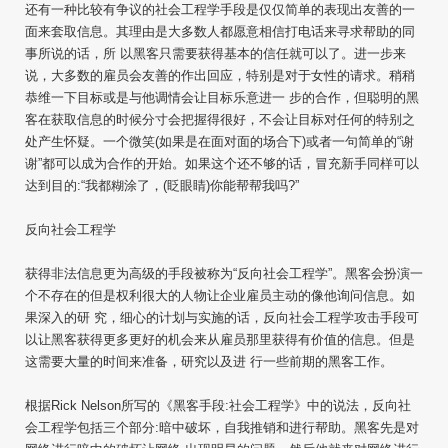
还有一种比较有争议的社会工程学手段是仅仅简单的表现出友善的一
面来套取信息。其理由是大多数人都愿意相信打电话来寻求帮助的同
事所说的话，所 以黑客只需要获得基本的信任就可以了。进一步来
说，大多数的雇员会友善的作出回应，特别是对于女性的请求。稍稍
恭维一下目标或是与他调情会让目标乐意进一 步的合作，但聪明的黑
客在获取信息的时候分寸会把握得很好，不会让目标对任何的特别之
处产生怀疑。一个微笑(如果是在面对面的场合下)或者一句简单的“谢
谢”都可以成为合作的开始。如果这个还不够的话，冒充新手同样可以
达到目的:“我都糊涂了，(眨眼睛)你能帮帮我吗?”
反向社会工程学
获得非法信息更为高级的手段被称为“反向社会工程学”。黑客会扮演一
个不存在的但是权利很大的人物让企业雇员主动的像他询问信息。如
果深入的研 究，细心的计划与实施的话，反向社会工程学攻击手段可
以让黑客获得更多更好的机会来从雇员那里获得有价值的信息。但是
这需要大量的时间来准备，研究以及进 行一些前期的黑客工作。
根据Rick Nelson所写的《黑客手段:社会工程学》中的说法，反向社
会工程学包括三个部分:暗中破坏，自我推销和进行帮助。黑客先是对