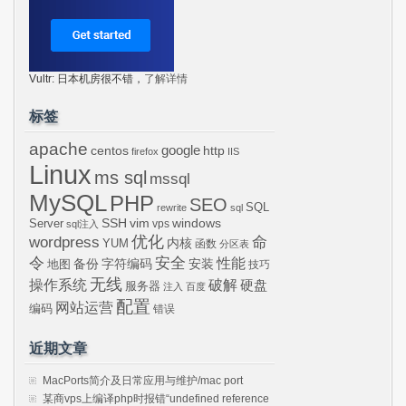
Vultr: 日本机房很不错，
了解详情
标签
apache
centos
google
http
firefox
IIS
Linux
ms sql
mssql
MySQL
PHP
SEO
SQL
rewrite
sql
SSH
vim
windows
Server
vps
sql注入
wordpress
优化
命
内核
YUM
函数
分区表
令
安全
性能
安装
备份
字符编码
地图
技巧
无线
操作系统
破解
硬盘
服务器
注入
百度
配置
网站运营
编码
错误
近期文章
MacPorts简介及日常应用与维护/mac port
某商vps上编译php时报错“undefined reference