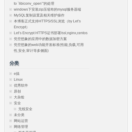
to `libiconv_open’”的处理
windows下安装zip压缩布的mysql服务器端
MySQL复制设置及相关维护操作
本博客正式支持HTTPS/SSL浏览（by Let’s
Encrypt）
Let’s Encrypt HTTPS证书部署/ssl,nginx,centos
凭空想象的应用中的数据加密方案
凭空想象的web功能开发标准(性能,负载,可用
性,安全,审计等多侧面)
分类
e搞
Linux
优秀软件
原创
大杂烩
安全
无线安全
未分类
网站运营
网络管理