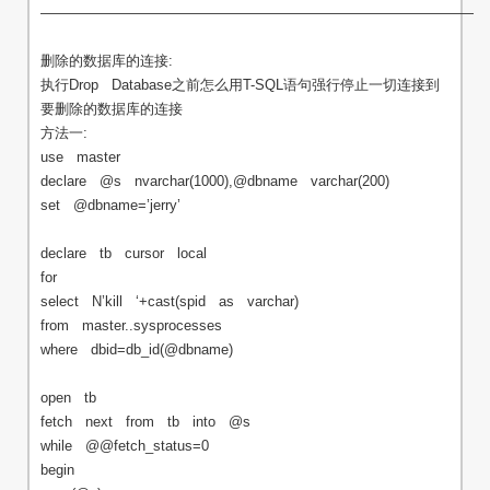
———————————————————————————————
删除的数据库的连接:
执行Drop Database之前怎么用T-SQL语句强行停止一切连接到
要删除的数据库的连接
方法一:
use master
declare @s nvarchar(1000),@dbname varchar(200)
set @dbname=’jerry’
declare tb cursor local
for
select N’kill ‘+cast(spid as varchar)
from master..sysprocesses
where dbid=db_id(@dbname)
open tb
fetch next from tb into @s
while @@fetch_status=0
begin