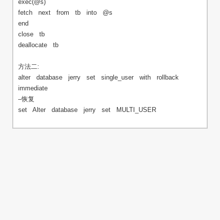
exec(@s)
fetch next from tb into @s
end
close tb
deallocate tb
方法二:
alter database jerry set single_user with rollback
immediate
–恢复
set Alter database jerry set MULTI_USER