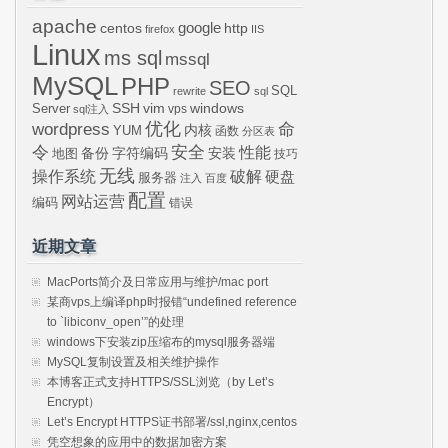
apache
centos
google
http
firefox
IIS
Linux
ms sql
mssql
MySQL
PHP
SEO
SQL
rewrite
sql
SSH
vim
windows
Server
vps
sql注入
wordpress
优化
命
内核
YUM
函数
分区表
令
安全
性能
安装
备份
字符编码
地图
技巧
无线
操作系统
破解
硬盘
服务器
注入
百度
配置
网站运营
编码
错误
近期文章
MacPorts简介及日常应用与维护/mac port
某商vps上编译php时报错“undefined reference
to `libiconv_open’”的处理
windows下安装zip压缩布的mysql服务器端
MySQL复制设置及相关维护操作
本博客正式支持HTTPS/SSL浏览（by Let’s
Encrypt）
Let’s Encrypt HTTPS证书部署/ssl,nginx,centos
凭空想象的应用中的数据加密方案