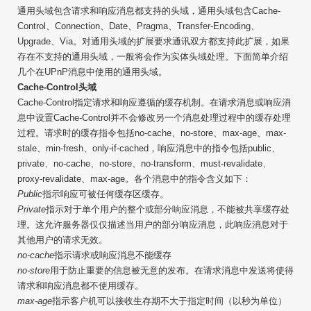
通用头域包含请求和响应消息都支持的头域，通用头域包含Cache-
Control、Connection、Date、Pragma、Transfer-Encoding、
Upgrade、Via。对通用头域的扩展要求通讯双方都支持此扩展，如果
存在不支持的通用头域，一般将会作为实体头域处理。下面简单介绍
几个在UPnP消息中使用的通用头域。
Cache-Control头域
Cache-Control指定请求和响应遵循的缓存机制。在请求消息或响应消
息中设置Cache-Control并不会修改另一个消息处理过程中的缓存处理
过程。请求时的缓存指令包括no-cache、no-store、max-age、max-
stale、min-fresh、only-if-cached，响应消息中的指令包括public、
private、no-cache、no-store、no-transform、must-revalidate、
proxy-revalidate、max-age。各个消息中的指令含义如下：
Public
指示响应可被任何缓存区缓存。
Private
指示对于单个用户的整个或部分响应消息，不能被共享缓存处
理。这允许服务器仅仅描述当用户的部分响应消息，此响应消息对于
其他用户的请求无效。
no-cache
指示请求或响应消息不能缓存
no-store
用于防止重要的信息被无意的发布。在请求消息中发送将使得
请求和响应消息都不使用缓存。
max-age
指示客户机可以接收生存期不大于指定时间（以秒为单位）