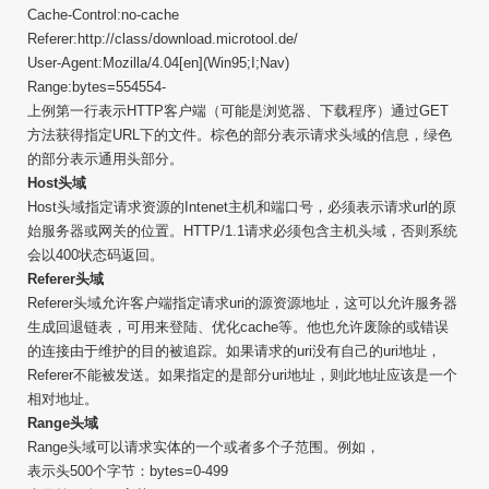
Cache-Control:no-cache
Referer:http://class/download.microtool.de/
User-Agent:Mozilla/4.04[en](Win95;I;Nav)
Range:bytes=554554-
上例第一行表示HTTP客户端（可能是浏览器、下载程序）通过GET
方法获得指定URL下的文件。棕色的部分表示请求头域的信息，绿色
的部分表示通用头部分。
Host头域
Host头域指定请求资源的Intenet主机和端口号，必须表示请求url的原
始服务器或网关的位置。HTTP/1.1请求必须包含主机头域，否则系统
会以400状态码返回。
Referer头域
Referer头域允许客户端指定请求uri的源资源地址，这可以允许服务器
生成回退链表，可用来登陆、优化cache等。他也允许废除的或错误
的连接由于维护的目的被追踪。如果请求的uri没有自己的uri地址，
Referer不能被发送。如果指定的是部分uri地址，则此地址应该是一个
相对地址。
Range头域
Range头域可以请求实体的一个或者多个子范围。例如，
表示头500个字节：bytes=0-499