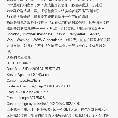
3xx:重定向响应类，为了完成指定的动作，必须接受进一步处理
4xx:客户端错误，客户请求包含语法错误或者是不能正确执行
5xx:服务端错误，服务器不能正确执行一个正确的请求
响应头域允许服务器传递不能放在状态行的附加信息，这些域主要描
述服务器的信息和Request-URI进一步的信息。响应头域包含Age、
Location、Proxy-Authenticate、Public、Retry-After、Server、
Vary、Warning、WWW-Authenticate。对响应头域的扩展要求通讯双
方都支持，如果存在不支持的响应头域，一般将会作为实体头域处
理。
典型的响应消息：
HTTP/1.0200OK
Date:Mon,31Dec200104:25:57GMT
Server:Apache/1.3.14(Unix)
Content-type:text/html
Last-modified:Tue,17Apr200106:46:28GMT
Etag:”a030f020ac7c01:1e9f”
Content-length:39725426
Content-range:bytes554554-40279979/40279980
上例第一行表示HTTP服务端响应一个GET方法。棕色的部分表示响
应头域的信息，绿色的部分表示通用头部分，红色的部分表示实体头