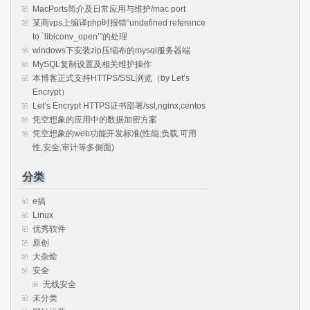
MacPorts简介及日常应用与维护/mac port
某商vps上编译php时报错“undefined reference
to `libiconv_open’”的处理
windows下安装zip压缩布的mysql服务器端
MySQL复制设置及相关维护操作
本博客正式支持HTTPS/SSL浏览（by Let’s
Encrypt）
Let’s Encrypt HTTPS证书部署/ssl,nginx,centos
凭空想象的应用中的数据加密方案
凭空想象的web功能开发标准(性能,负载,可用
性,安全,审计等多侧面)
分类
e搞
Linux
优秀软件
原创
大杂烩
安全
无线安全
未分类