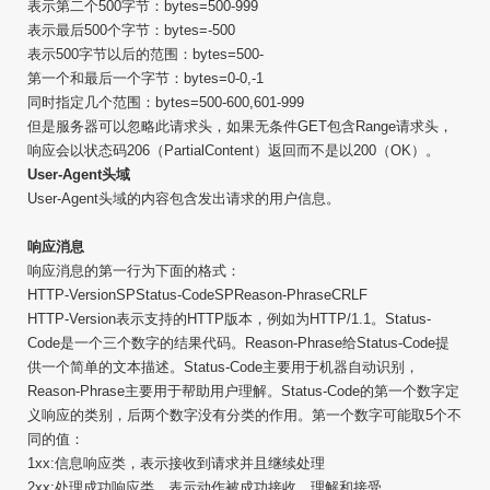
表示第二个500字节：bytes=500-999
表示最后500个字节：bytes=-500
表示500字节以后的范围：bytes=500-
第一个和最后一个字节：bytes=0-0,-1
同时指定几个范围：bytes=500-600,601-999
但是服务器可以忽略此请求头，如果无条件GET包含Range请求头，
响应会以状态码206（PartialContent）返回而不是以200（OK）。
User-Agent头域
User-Agent头域的内容包含发出请求的用户信息。
响应消息
响应消息的第一行为下面的格式：
HTTP-VersionSPStatus-CodeSPReason-PhraseCRLF
HTTP-Version表示支持的HTTP版本，例如为HTTP/1.1。Status-
Code是一个三个数字的结果代码。Reason-Phrase给Status-Code提
供一个简单的文本描述。Status-Code主要用于机器自动识别，
Reason-Phrase主要用于帮助用户理解。Status-Code的第一个数字定
义响应的类别，后两个数字没有分类的作用。第一个数字可能取5个不
同的值：
1xx:信息响应类，表示接收到请求并且继续处理
2xx:处理成功响应类，表示动作被成功接收、理解和接受