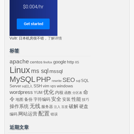
Vultr: 日本机房很不错，
了解详情
标签
apache
centos
google
http
firefox
IIS
Linux
ms sql
mssql
MySQL
PHP
SEO
SQL
rewrite
sql
SSH
vim
windows
Server
vps
sql注入
wordpress
优化
命
内核
YUM
函数
分区表
令
安全
性能
安装
备份
字符编码
地图
技巧
无线
操作系统
破解
硬盘
服务器
注入
百度
配置
网站运营
编码
错误
近期文章