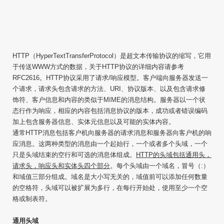
HTTP（HyperTextTransferProtocol）是超文本传输协议的缩写，它用
于传送WWW方式的数据，关于HTTP协议的详细内容请参考
RFC2616。HTTP协议采用了请求/响应模型。客户端向服务器发送一
个请求，请求头包含请求的方法、URI、协议版本、以及包含请求修
饰符、客户信息和内容的类似于MIME的消息结构。服务器以一个状
态行作为响应，相应的内容包括消息协议的版本，成功或者错误编码
加上包含服务器信息、实体元信息以及可能的实体内容。
通常HTTP消息包括客户机向服务器的请求消息和服务器向客户机的响
应消息。这两种类型的消息由一个起始行，一个或者多个头域，一个
只是头域结束的空行和可选的消息体组成。
HTTP的头域包括通用头，
请求头，响应头和实体头四个部分
。每个头域由一个域名，冒号（:）
和域值三部分组成。域名是大小写无关的，域值前可以添加任何数量
的空格符，头域可以被扩展为多行，在每行开始处，使用至少一个空
格或制表符。
通用头域