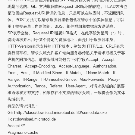
现是可选的。GET方法取回由Request-URI标识的信息。HEAD方法也
是取回由Request-URI标识的信息，只是可以在响应时，不返回消息
体。POST方法可以请求服务器接收包含在请求中的实体信息，可以
用于提交表单，向新闻组、BBS、邮件群组和数据库发送消息。
SP表示空格。Request-URI遵循URI格式，在此字段为星号（*）时，
说明请求并不用于某个特定的资源地址，而是用于服务器本身。
HTTP-Version表示支持的HTTP版本，例如为HTTP/1.1。CRLF表示
换行回车符。请求头域允许客户端向服务器传递关于请求或者关于客
户机的附加信息。请求头域可能包含下列字段Accept、Accept-
Charset、Accept-Encoding、Accept-Language、Authorization、
From、Host、If-Modified-Since、If-Match、If-None-Match、If-
Range、If-Range、If-Unmodified-Since、Max-Forwards、Proxy-
Authorization、Range、Referer、User-Agent。对请求头域的扩展要
求通讯双方都支持，如果存在不支持的请求头域，一般将会作为实体
头域处理。
典型的请求消息：
GEThttp://class/download.microtool.de:80/somedata.exe
Host:download.microtool.de
Accept:*/*
Pragma:no-cache