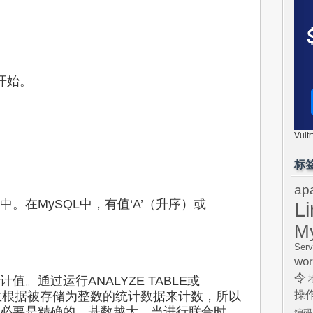
开始。
Vul
标
ap
在MySQL中，有值‘A’（升序）或
L
M
Serv
wor
令
通过运行ANALYZE TABLE或
操
新。基数根据被存储为整数的统计数据来计数，所以
必要是精确的。基数越大，当进行联合时，
编码