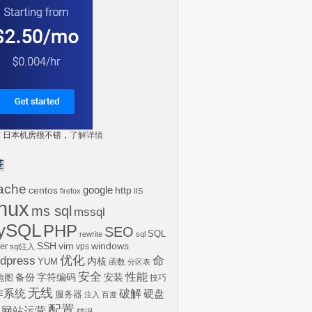
tr: 日本机房很不错，
了解详情
签
ache
centos
google
http
firefox
IIS
inux
ms sql
mssql
ySQL
PHP
SEO
SQL
rewrite
sql
SSH
vim
windows
er
vps
sql注入
dpress
优化
命
内核
YUM
函数
分区表
安全
性能
安装
备份
字符编码
地图
技巧
无线
作系统
破解
硬盘
服务器
注入
百度
配置
网站运营
错误