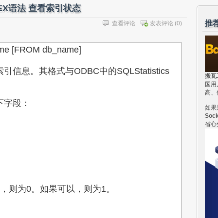
NDEX语法 查看索引状态
推
查看评论
发表评论
(0)
me [FROM db_name]
信息。其格式与ODBC中的SQLStatistics
搬瓦
国用
高、
下字段：
如果
Soc
省心
则为0。如果可以，则为1。