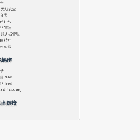
全
无线安全
分类
站运营
络管理
服务器管理
由精神
便放着
他操作
录
目 feed
论 feed
ordPress.org
助商链接