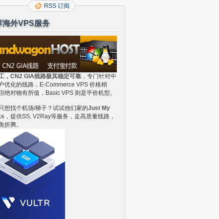
RSS 订阅
荐海外VPS服务
工，CN2 GIA线路极其稳定可靠
，专门针对中
户优化的线路，E-Commerce VPS 价格稍
但绝对物有所值，Basic VPS 则是平价机型。
只想找个机场/梯子？试试他们家的
Just My
ks
，提供SS, V2Ray等服务，走高质量线路，
免折腾。