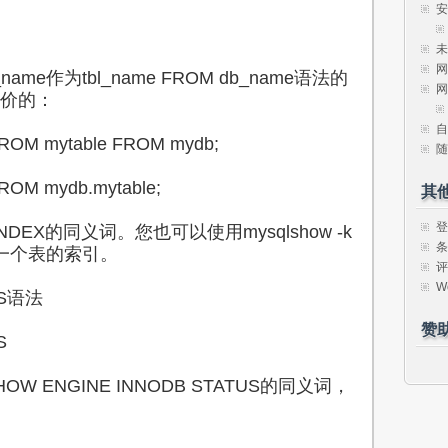
安
未
网
ame作为tbl_name FROM db_name语法的
网
价的：
自
M mytable FROM mydb;
随
M mydb.mytable;
其
登
DEX的同义词。您也可以使用mysqlshow -k
条
令列举一个表的索引。
评
W
US语法
赞
S
W ENGINE INNODB STATUS的同义词，