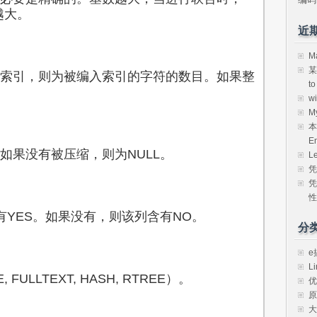
越大。
近
M
某
引，则为被编入索引的字符的数目。如果整
t
w
M
本
E
果没有被压缩，则为NULL。
L
凭
凭
性
YES。如果没有，则该列含有NO。
分
e
Li
LLTEXT, HASH, RTREE）。
优
原
大