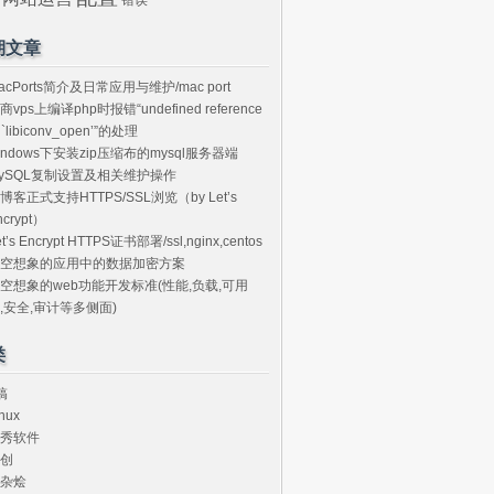
期文章
acPorts简介及日常应用与维护/mac port
商vps上编译php时报错“undefined reference
o `libiconv_open’”的处理
indows下安装zip压缩布的mysql服务器端
ySQL复制设置及相关维护操作
博客正式支持HTTPS/SSL浏览（by Let’s
ncrypt）
et’s Encrypt HTTPS证书部署/ssl,nginx,centos
空想象的应用中的数据加密方案
空想象的web功能开发标准(性能,负载,可用
,安全,审计等多侧面)
类
搞
nux
秀软件
创
杂烩