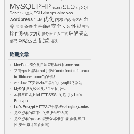
MySQL
PHP
SEO
SQL
rewrite
sql
SSH
vim
windows
Server
vps
sql注入
wordpress
优化
命
内核
YUM
函数
分区表
令
安全
性能
安装
备份
字符编码
地图
技巧
无线
操作系统
破解
硬盘
服务器
注入
百度
配置
网站运营
编码
错误
近期文章
MacPorts简介及日常应用与维护/mac port
某商vps上编译php时报错“undefined reference
to `libiconv_open’”的处理
windows下安装zip压缩布的mysql服务器端
MySQL复制设置及相关维护操作
本博客正式支持HTTPS/SSL浏览（by Let’s
Encrypt）
Let’s Encrypt HTTPS证书部署/ssl,nginx,centos
凭空想象的应用中的数据加密方案
凭空想象的web功能开发标准(性能,负载,可用
性,安全,审计等多侧面)