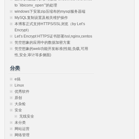
to `libiconv_open’”的处理
windows下安装zip压缩布的mysql服务器端
MySQL复制设置及相关维护操作
本博客正式支持HTTPS/SSL浏览（by Let’s
Encrypt）
Let’s Encrypt HTTPS证书部署/ssl,nginx,centos
凭空想象的应用中的数据加密方案
凭空想象的web功能开发标准(性能,负载,可用
性,安全,审计等多侧面)
分类
e搞
Linux
优秀软件
原创
大杂烩
安全
无线安全
未分类
网站运营
网络管理