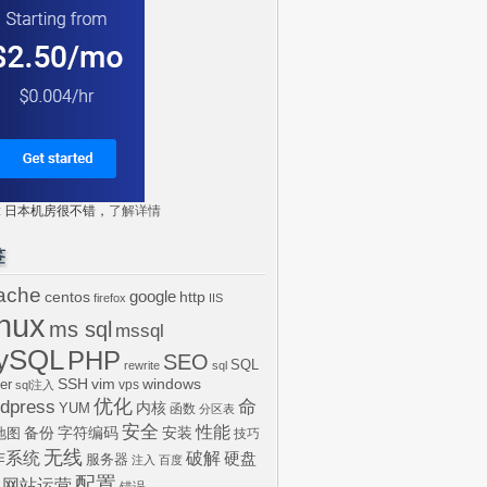
tr: 日本机房很不错，
了解详情
签
ache
centos
google
http
firefox
IIS
inux
ms sql
mssql
ySQL
PHP
SEO
SQL
rewrite
sql
SSH
vim
windows
er
vps
sql注入
dpress
优化
命
内核
YUM
函数
分区表
安全
性能
安装
备份
字符编码
地图
技巧
无线
作系统
破解
硬盘
服务器
注入
百度
配置
网站运营
错误