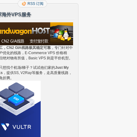
RSS 订阅
荐海外VPS服务
工，CN2 GIA线路极其稳定可靠
，专门针对中
户优化的线路，E-Commerce VPS 价格稍
但绝对物有所值，Basic VPS 则是平价机型。
只想找个机场/梯子？试试他们家的
Just My
ks
，提供SS, V2Ray等服务，走高质量线路，
免折腾。