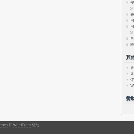
安
未
网
网
自
随
其
登
条
评
W
赞
ench
和
WordPress
驱动