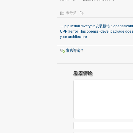
未分类
←
pip install m2crypto安装报错：opensslconf.h
CPP #error This openssl-devel package does
your architecture
发表评论？
发表评论