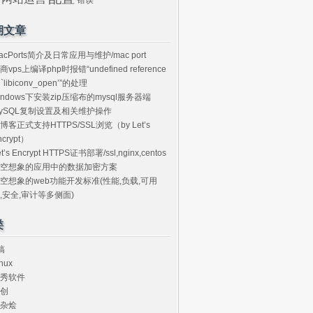
期文章
acPorts简介及日常应用与维护/mac port
商vps上编译php时报错“undefined reference
o `libiconv_open’”的处理
indows下安装zip压缩布的mysql服务器端
ySQL复制设置及相关维护操作
博客正式支持HTTPS/SSL浏览（by Let’s
ncrypt）
et’s Encrypt HTTPS证书部署/ssl,nginx,centos
空想象的应用中的数据加密方案
空想象的web功能开发标准(性能,负载,可用
,安全,审计等多侧面)
类
搞
nux
秀软件
创
杂烩