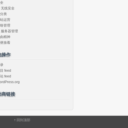
全
无线安全
分类
站运营
络管理
服务器管理
由精神
便放着
他操作
录
目 feed
论 feed
ordPress.org
助商链接
↑
回到顶部