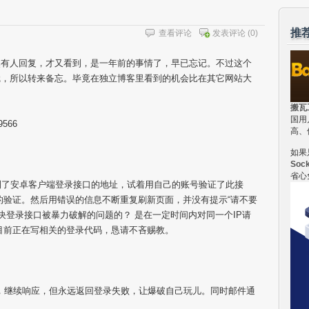
推
查看评论
发表评论
(0)
然有人回复，才又看到，是一年前的事情了，早已忘记。不过这个
觉，所以转来备忘。毕竟在独立博客里看到的机会比在其它网站大
搬瓦
国用
89566
高、
如果
Soc
省心
到了安卓客户端登录接口的地址，试着用自己的账号验证了此接
的验证。然后用错误的信息不断重复刷新页面，并没有提示“请不要
决登录接口被暴力破解的问题的？ 是在一定时间内对同一个IP请
目前正在写相关的登录代码，恳请不吝赐教。
阈值，继续响应，但永远返回登录失败，让爆破自己玩儿。同时邮件通