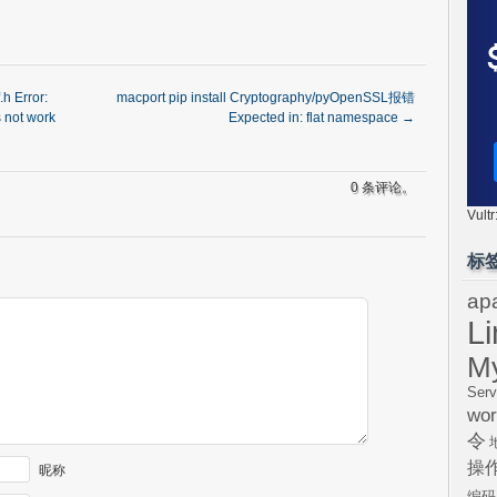
 Error:
macport pip install Cryptography/pyOpenSSL报错
 not work
Expected in: flat namespace
→
0 条评论。
Vul
标
ap
L
M
Serv
wor
令
操
昵称
编码