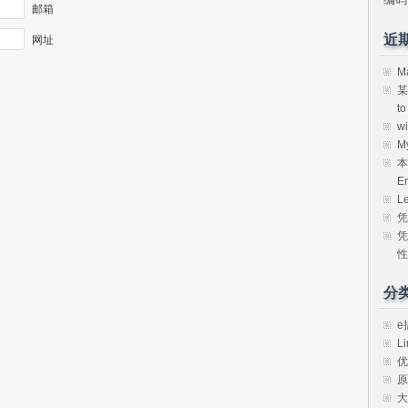
邮箱
近
网址
M
某
t
w
M
本
E
L
凭
凭
性
分
e
Li
优
原
大