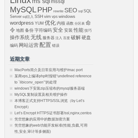
ms sql
mssql
MySQL
PHP
SEO
SQL
rewrite
sql
SSH
vim
windows
Server
vps
sql注入
wordpress
优化
命
内核
YUM
函数
分区表
令
安全
性能
安装
备份
字符编码
地图
技巧
无线
操作系统
破解
硬盘
服务器
注入
百度
配置
网站运营
编码
错误
近期文章
MacPorts简介及日常应用与维护/mac port
某商vps上编译php时报错“undefined reference
to `libiconv_open’”的处理
windows下安装zip压缩布的mysql服务器端
MySQL复制设置及相关维护操作
本博客正式支持HTTPS/SSL浏览（by Let’s
Encrypt）
Let’s Encrypt HTTPS证书部署/ssl,nginx,centos
凭空想象的应用中的数据加密方案
凭空想象的web功能开发标准(性能,负载,可用
性,安全,审计等多侧面)