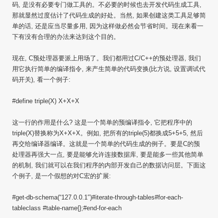
码, 是没有必要专门做工具的。不必要的时候也去开发代码生成工具,
那就显然过度估计了代码生成的好处。当然, 如果创建这类工具足够简
单的话, 还是应当尽量多用, 因为这样做必然会节省时间。现在来看一
下有没有合理的办法来达到这个目的。
现在, C预处理器要派上用场了。我们都用过C/C++的预处理器, 我们
用它执行简单的编译指令, 来产生简单的代码变换(比方说, 设置调试代
码开关), 看一个例子:
#define triple(X) X+X+X
这一行的作用是什么? 这是一个简单的预编译指令, 它把程序中的
triple(X)替换称为X+X+X。例如, 把所有的triple(5)都换成5+5+5, 然后
再交给编译器编译。这就是一个简单的代码生成的例子。要是C的预
处理器再强大一点, 要是能够允许连接数据库, 要是能多一些其他简单
的机制, 我们就可以在我们程序的内部开发自己的数据访问层。下面这
个例子, 是一个假想的对C宏的扩展:
#get-db-schema(“127.0.0.1″)#iterate-through-tables#for-each-
tableclass #table-name{};#end-for-each