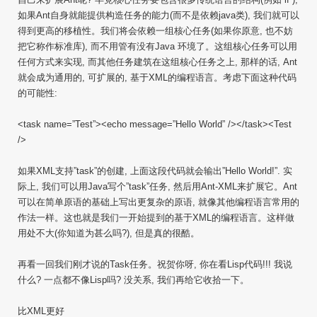
如果Ant自身就能提供构造任务的能力(而不是依赖java类), 我们就可以
得到更高的移植性。我们将会依赖一组核心任务(如果你原意, 也不妨
把它称作标准库), 而不用管有没有Java 环境了。这组核心任务可以用
任何方式来实现, 而其他任务建筑在这组核心任务之上, 那样的话, Ant
就会成为通用的, 可扩展的, 基于XML的编程语言。考虑下面这种代码
的可能性:
<task name=”Test”><echo message=”Hello World” /></task><Test
/>
如果XML支持”task”的创建, 上面这段代码就会输出”Hello World!”. 实
际上, 我们可以用Java写个”task”任务, 然后用Ant-XML来扩展它。Ant
可以在简单原语的基础上写出更复杂的原语, 就像其他编程语言常用的
作法一样。这也就是我们一开始提到的基于XML的编程语言。这样做
用处不大(你知道为甚么吗?), 但是真的很酷。
再看一回我们刚才说的Task任务。祝贺你呀, 你在看Lisp代码!!! 我说
什么? 一点都不像Lisp吗? 没关系, 我们再给它收拾一下。
比XML更好