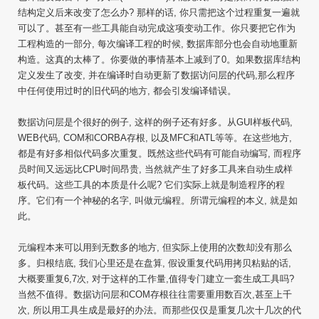
结构定义后来改变了怎么办? 那样的话, 你只需把这个过程重复一遍就
可以了。甚至有一些工具能自动完成这项变动工作。你只要把它作为
工程构造的一部分, 每次编译工程的时候, 数据库部分也会自动地重新
构造。这真的太棒了。你要做的事情基本上减到了0。如果数据库结构
定义发生了改变, 并在编译时自动更新了数据访问层的代码,那么程序
中任何使用过时的旧代码的地方, 都会引发编译错误。
数据访问层是个很好的例子, 这样的例子还有好多。从GUI样板代码,
WEB代码, COM和CORBA存根, 以及MFC和ATL等等。在这些地方,
都是有好多相似代码多次重复。既然这些代码有可能自动编写, 而程序
员时间又远远比CPU时间昂贵, 当然就产生了好多工具来自动生成样
板代码。这些工具的本质是什么呢? 它们实际上就是制造程序的程
序。它们有一个神秘的名字, 叫做元编程。所谓元编程的本义, 就是如
此。
元编程本来可以用到无数多的地方, 但实际上使用的次数却没有那么
多。归根结底, 我们心里还是在盘算, 假设重复代码用拷贝粘贴的话,
大概要重复6,7次, 对于这样的工作量,值得专门建立一套生成工具吗?
当然不值得。数据访问层和COM存根往往需要重用数百次,甚至上千
次, 所以用工具生成是最好的办法。而那些仅仅是重复几次十几次的代