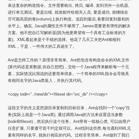
表达复杂的构造指令。文件需要检出, 拷贝, 编译, 发到另外一台机器,
进行单元测试。要是出错, 就发邮件给相关人员, 要是成功, 就继续在
尽可能高层的卷(volumn)上执行构造。追踪到最后,卷要回复到最初的
水平上。确实, Java的属性文件不够用了, James需要更有弹性的解决
方案。他不想自己写解析器(因为他更希望有一个具有工业标准的方
案)。XML看起来是个不错的选择。他花了几天工夫把Ant移植到
XML，于是，一件伟大的工具诞生了。
Ant是怎样工作的？原理非常简单。Ant把包含有构造命令的XML文件
(算代码还是算数据,你自己想吧)，交给一个Java程序来解析每一个元
素，实际情况比我说的还要简单得多。一个简单的XML指令会导致具
有相同名字的Java类装入，并执行其代码。
<copy todir=”../new/dir”><fileset dir=”src_dir” /></copy>
这段文字的含义是把源目录复制到目标目录，Ant会找到一个”copy”任
务(实际上就是一个Java类), 通过调用Java的方法来设置适当参数
(todir和fileset)，然后执行这个任务。Ant带有一组核心类, 可以由用户
任意扩展, 只要遵守若干约定就可以。Ant找到这些类,每当遇到XML元
素有同样的名字, 就执行相应的代码。过程非常简单。Ant做到了我们