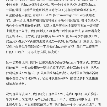
个转换器, 把Java代码转成XML, 另一个转换器把XML转回到Java。
一样的道理, 这种手段也可以用来对付C++(这样做跟发疯差不多么。
可是的确有人在做, 看看GCC-XML(http://www.gccxml.org)就知道
了)。进一步说,凡是有相同语言特性而语法不同的语言, 都可以把XML
当作中介来互相转换代码。实际上几乎所有的主流语言都在一定程度
上满足这个条件。我们可以把XML作为一种中间表示法,在两种语言之
间互相译码。比方说, 我们可以用Java2XML把Java代码转换成XML,
然后用XML2CPP再把XML转换成C++代码, 运气好的话, 就是说, 如果
我们小心避免使用那些C++不具备的Java特性的话, 我们可以得到完
好的C++程序。这办法怎么样, 漂亮吧?
这一切充分说明, 我们可以把XML作为源代码的通用存储方式, 其实我
们能够产生一整套使用统一语法的程序语言, 也能写出转换器, 把已有
代码转换成XML格式。如果真的采纳这种办法, 各种语言的编译器就
用不着自己写语法解析了, 它们可以直接用XML的语法解析来直接生
成抽象语法树。
说到这里你该问了, 我们研究了这半天XML, 这和Lisp有什么关系呢?
毕竟XML出来之时,Lisp早已经问世三十年了。这里我可以保证, 你马
上就会明白。不过在继续解释之前, 我们先做一个小小的思维练习。看