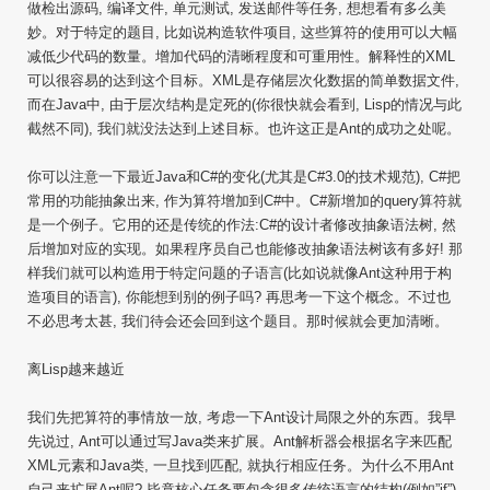
做检出源码, 编译文件, 单元测试, 发送邮件等任务, 想想看有多么美
妙。对于特定的题目, 比如说构造软件项目, 这些算符的使用可以大幅
减低少代码的数量。增加代码的清晰程度和可重用性。解释性的XML
可以很容易的达到这个目标。XML是存储层次化数据的简单数据文件,
而在Java中, 由于层次结构是定死的(你很快就会看到, Lisp的情况与此
截然不同), 我们就没法达到上述目标。也许这正是Ant的成功之处呢。
你可以注意一下最近Java和C#的变化(尤其是C#3.0的技术规范), C#把
常用的功能抽象出来, 作为算符增加到C#中。C#新增加的query算符就
是一个例子。它用的还是传统的作法:C#的设计者修改抽象语法树, 然
后增加对应的实现。如果程序员自己也能修改抽象语法树该有多好! 那
样我们就可以构造用于特定问题的子语言(比如说就像Ant这种用于构
造项目的语言), 你能想到别的例子吗? 再思考一下这个概念。不过也
不必思考太甚, 我们待会还会回到这个题目。那时候就会更加清晰。
离Lisp越来越近
我们先把算符的事情放一放, 考虑一下Ant设计局限之外的东西。我早
先说过, Ant可以通过写Java类来扩展。Ant解析器会根据名字来匹配
XML元素和Java类, 一旦找到匹配, 就执行相应任务。为什么不用Ant
自己来扩展Ant呢? 毕竟核心任务要包含很多传统语言的结构(例如”if”),