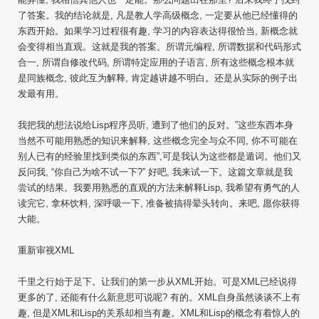
了答案。我的结论就是, 凡是教人学高级概念, 一定要从他已经懂得的
东西开始。如果学习过程很有趣, 学习的内容表达得很恰当, 新概念就
会变得相当直观。这就是我的答案。所谓元编程, 所谓数据和代码形式
合一, 所谓自修改代码, 所谓特定应用的子语言, 所有这些概念根本就
是同族概念, 彼此互为解释, 肯定越讲越不明白。还是从实际的例子出
发最有用。
我把我的想法说给Lisp程序员听, 遭到了他们的反对。”这些东西本身
当然不可能用熟悉的知识来解释, 这些概念完全与众不同, 你不可能在
别人已有的经验里找到类似的东西”,可是我认为这些都是遁词。他们又
反问我, “你自己为啥不试一下?” 好吧, 我来试一下。这篇文章就是我
尝试的结果。我要用熟悉的直观的方法来解释Lisp, 我希望有勇气的人
读完它, 拿杯饮料, 深呼吸一下, 准备被搞得晕头转向。来吧, 愿你获得
大能。
重新审视XML
千里之行始于足下。让我们的第一步从XML开始。可是XML已经说得
更多的了, 还能有什么新意思可说呢? 有的。XML自身虽然谈谈不上有
趣, 但是XML和Lisp的关系却相当有趣。XML和Lisp的概念有着惊人的