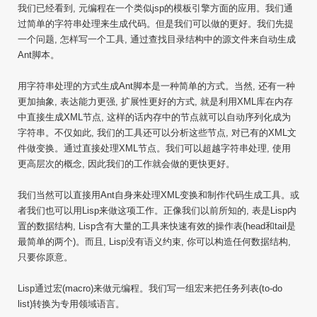
我们已经看到, 元编程在一个类似jsp的模板引擎方面的应用。我们通
过简单的字符串处理来生成代码。但是我们可以做的更好。我们先提
一个问题, 怎样写一个工具, 通过查找目录结构中的源文件来自动生成
Ant脚本。
用字符串处理的方式生成Ant脚本是一种简单的方式。当然, 还有一种
更加抽象, 表达能力更强, 扩展性更好的方式, 就是利用XML库在内存
中直接生成XML节点, 这样的话内存中的节点就可以自动序列化成为
字符串。不仅如此, 我们的工具还可以分析这些节点, 对已有的XML文
件做变换。通过直接处理XML节点。我们可以超越字符串处理, 使用
更高层次的概念, 因此我们的工作就会做的更快更好。
我们当然可以直接用Ant自身来处理XML变换和制作代码生成工具。或
者我们也可以用Lisp来做这项工作。正像我们以前所知的, 表是Lisp内
置的数据结构, Lisp含有大量的工具来快速有效的操作表(head和tail是
最简单的两个)。而且, Lisp没有语义约束, 你可以构造任何数据结构,
只要你原意。
Lisp通过宏(macro)来做元编程。我们写一组宏来把任务列表(to-do
list)转换为专用领域语言。