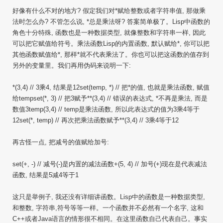
好像有什么不对的地方? 假定我们对*赋给整数或者字符串值, 那做乘
法时怎么办? 不管怎么说, *总是乘法呀? 答案简单极了。Lisp中函数的
角色十分特殊, 函数也是一种数据类型, 就像整数和字符串一样, 因此
可以把它赋值给符号。乘法函数Lisp的内置函数, 默认赋给*, 你可以把
其他函数赋值给*, 那样*就不代表乘法了。你也可以把这函数的值存到
另外的变量里。我们再用伪码来说明一下:
*(3,4) // 3乘4, 结果是12set(temp, *) // 把*的值, 也就是乘法函数, 赋值
给tempset(*, 3) // 把3赋予**(3,4) // 错误的表达式, *不再是乘法, 而是
数值3temp(3,4) // temp是乘法函数, 所以此表达式的值为3乘4等于
12set(*, temp) // 再次把乘法函数赋予**(3,4) // 3乘4等于12
再古怪一点, 把减号的值赋给加号:
set(+, -) // 减号(-)是内置的减法函数+(5, 4) // 加号(+)现在是代表减法
函数, 结果是5减4等于1
这只是举例子, 我还没有详细讲函数。Lisp中的函数是一种数据类型,
和整数, 字符串,符号等等一样。一个函数并不必然有一个名字, 这和
C++或者Java语言的情形很不相同。在这里函数自己代表自己。事实