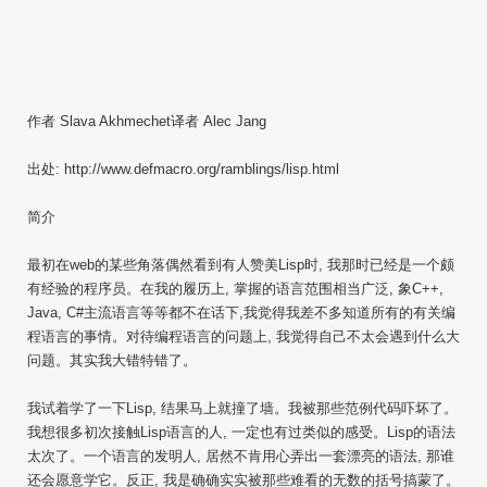
作者 Slava Akhmechet译者 Alec Jang
出处: http://www.defmacro.org/ramblings/lisp.html
简介
最初在web的某些角落偶然看到有人赞美Lisp时, 我那时已经是一个颇
有经验的程序员。在我的履历上, 掌握的语言范围相当广泛, 象C++,
Java, C#主流语言等等都不在话下,我觉得我差不多知道所有的有关编
程语言的事情。对待编程语言的问题上, 我觉得自己不太会遇到什么大
问题。其实我大错特错了。
我试着学了一下Lisp, 结果马上就撞了墙。我被那些范例代码吓坏了。
我想很多初次接触Lisp语言的人, 一定也有过类似的感受。Lisp的语法
太次了。一个语言的发明人, 居然不肯用心弄出一套漂亮的语法, 那谁
还会愿意学它。反正, 我是确确实实被那些难看的无数的括号搞蒙了。