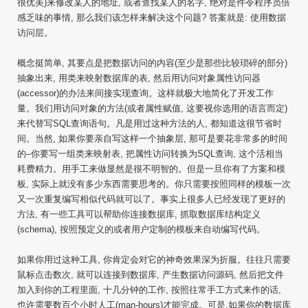
很优美)来修改某人的地址, 或者查找某人的名字, 绝对是件令程序员倍
感乏味的事情, 那么我们该怎样来解决这个问题? 答案就是: 使用数据
访问层。
概念挺简单, 其要点是把数据访问的内容(至少是那些比较琐碎的部分)
抽象出来, 用类来映射数据库的表, 然后用访问对象属性访问器
(accessor)的办法来间接实现查询。这样就极大地简化了开发工作
量。我们用访问对象的方法(或者属性赋值, 这要视你选用的语言而定)
来代替写SQL查询语句。凡是用过这种方法的人, 都知道这很节省时
间。当然, 如果你要亲自写这样一个抽象层, 那可是要花非常多的时间
的–你要写一组类来映射表, 把属性访问转换为SQL查询, 这个活相当
耗费精力。用手工来做显然是很不明智的。但是一旦你有了方案和模
板, 实际上就没有多少东西需要思考的。你只需要按照同样的模板一次
又一次重复编写相似代码就可以了。事实上很多人已经发现了更好的
方法, 有一些工具可以帮助你连接数据库, 抓取数据库结构定义
(schema), 按照预定义的或者用户定制的模板来自动编写代码。
如果你用过这种工具, 你肯定会对它的神奇效果深为折服。往往只需要
鼠标点击数次, 就可以连接到数据库, 产生数据访问源码, 然后把文件
加入到你的工程里面, 十几分钟的工作, 按照往常手工方式来作的话,
也许需要数百个小时人工(man-hours)才能完成。可是,如果你的数据库