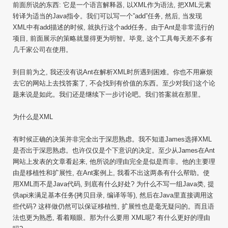
前面所说的东西: 它是一个语言解释器, 以XML作为语法, 把XML元素
转译为适当的Java指令。我们可以写一个”add”任务, 然后, 当发现
XML中有add描述的时候, 就执行这个add任务。由于Ant是非常流行的
项目, 前面展示的策略就显得更为明智。毕竟, 这个工具每天差不多有
几千家公司在使用。
到目前为之, 我还没有说Ant在解析XML时所遇到困难。你也不用麻烦
去它的网站上去找答案了, 不会找到有价值的东西。至少对我们这个论
题来说是如此。我们还是继续下一步讨论吧。我们答案就在那里。
为什么是XML
有时候正确的决策并非完全出于深思熟虑。我不知道James选择XML
是否出于深思熟虑。也许仅仅是个下意识的决定。至少从James在Ant
网站上发表的文章看起来, 他所说的理由完全是似是而非。他的主要理
由是移植性和扩展性, 在Ant案例上, 我看不出这两条有什么帮助。使
用XML而不是Java代码, 到底有什么好处? 为什么不写一组Java类, 提
供api来满足基本任务(拷贝目录, 编译等等), 然后在Java里直接调用这
些代码? 这样做仍然可以保证移植性, 扩展性也是毫无疑问的。而且语
法也更为熟悉, 看着顺眼。那为什么要用 XML呢? 有什么更好的理由