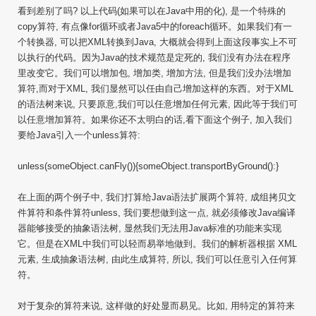
看到差别了吗? 以上代码(如果可以在Java中用的化), 是一个特殊的
copy算符, 有点像for循环或者Java5中的foreach循环。如果我们有一
个转换器, 可以把XML转换到Java, 大概就会得到上面这段事实上不可
以执行的代码。因为Java的技术规范是定死的, 我们没有办法在程序
里改变它。我们可以增加包, 增加类, 增加方法, 但是我们没办法增加
算符,而对于XML, 我们显然可以任由自己增加这样的东西。对于XML
的语法树来说, 只要原意,我们可以任意增加任何元素, 因此等于我们可
以任意增加算符。如果你还不太明白的话,看下面这个例子, 加入我们
要给Java引入一个unless算符:
unless(someObject.canFly()){someObject.transportByGround():}
在上面的两个例子中, 我们打算给Java语法扩展两个算符, 成组拷贝文
件算符和条件算符unless, 我们要想做到这一点, 就必须修改Java编译
器能够接受的抽象语法树, 显然我们无法用Java标准的功能来实现
它。但是在XML中我们可以轻而易举地做到。我们的解析器根据 XML
元素, 生成抽象语法树, 由此生成算符, 所以, 我们可以任意引入任何算
符。
对于复杂的算符来说, 这样做的好处显而易见。比如, 用特定的算符来