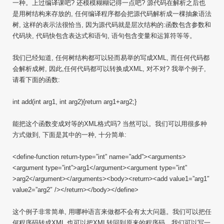
一种。上过编译课吧? 还模模糊糊记得一点吧? 源代码在解析之后也
是用树结构来存放的, 任何编译程序都会把源代码解析成一棵抽象语法
树, 这样的表示法很恰当, 因为源代码就是层次结构的:函数包含参数和
代码块, 代码快包含表达式和语句, 语句包含变量和运算符等等。
我们已经知道, 任何树结构都可以轻而易举的写成XML, 而任何代码都
会解析成树, 因此,任何代码都可以转换成XML, 对不对? 我举个例子,
请看下面的函数:
int add(int arg1, int arg2){return arg1+arg2;}
能把这个函数变成对等的XML格式吗? 当然可以。我们可以用很多种
方式做到, 下面是其中的一种, 十分简单:
<define-function return-type=”int” name=”add”><arguments>
<argument type=”int”>arg1</argument><argument type=”int”
>arg2</argument></arguments><body><return><add value1=”arg1″
value2=”arg2″ /></return></body></define>
这个例子非常简单, 用哪种语言来做都不会有太大问题。我们可以把任
何程序码转成XML,也可以把XML转回到原来的程序码。我们可以写一