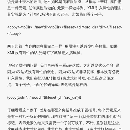
说是基于技术的理由, 还不如说是闭着眼瞎摸。从概念上来讲, 属性也
是一种元素, 任何属性能做的, 元素一样做得到。XML引入属性的理由,
其实就是为了让XML写法不那么冗长。比如我们看个例子:
<copy><toDir>../new/dir</toDir><fileset><dir>src_dir</dir></fileset>
</copy>
两下比较, 内容的信息量完全一样, 用属性可以减少打字数量。如果
XML没有属性的话,光是打字就够把人搞疯掉。
说完了属性的问题, 我们再来看一看s表达式。之所以绕这么个弯, 是
因为s表达式没有属性的概念。因为s表达式非常简练, 根本没有必要
引入属性。我们在把XML转换成s表达式的时候, 心里应该记住这一
点。看个例子, 上面的代码译成s表达式是这样的:
(copy(todir “../new/dir”)(fileset (dir “src_dir”)))
仔细看看这个例子, 差别在哪里? 尖括号改成了圆括号, 每个元素原来
是有一对括号标记包围的, 现在取消了后一个(就是带斜杠的那个)括号
标记。表示元素的结束只需要一个”)”就可以了。不错, 差别就是这些。
这两种表达方式的转换, 非常自然, 也非常简单。s表达式打起字来, 也