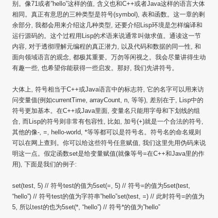
别。像71或者”hello”这样的值, 含义也和C++或者Java这样的语言大体
相同。真正有意思的三种类型是符号(symbol), 表和函数。这一章的剩
余部分, 我都会用来介绍这几种类型, 还要介绍Lisp环境是怎样编译和
运行源码的。这个过程用Lisp的术语来说通常叫做求值。通读这一节
内容, 对于透彻理解元编程的真正潜力, 以及代码和数据的同一性, 和
面向领域语言的观念, 都极其重要。万勿等闲视之。我会尽量讲得生动
有趣一些, 也希望你能获得一些启发。那好, 我们先讲符号。
大体上, 符号相当于C++或Java语言中的标志符, 它的名字可以用来访
问变量值(例如currentTime, arrayCount, n, 等等), 差别在于, Lisp中的
符号更加基本。在C++或Java里面, 变量名只能用字母和下划线的组
合, 而Lisp的符号则非常有包容性, 比如, 加号(+)就是一个合法的符号,
其他的像-, =, hello-world, *等等都可以是符号名。符号名的命名规则
可以在网上查到。你可以给这些符号任意赋值, 我们这里先用伪码来说
明这一点。假定函数set是给变量赋值(就像等号=在C++和Java里的作
用), 下面是我们的例子:
set(test, 5) // 符号test的值为5set(=, 5) // 符号=的值为5set(test,
“hello”) // 符号test的值为字符串”hello”set(test, =) // 此时符号=的值为
5, 所以test的也为5set(*, “hello”) // 符号*的值为”hello”