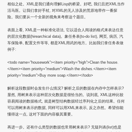
相似之处。XML是我们通向理解Lisp的桥梁。好吧, 我们且把XML当作
活马医。让我们拿好手杖, 对XML的无人涉及的荒原地带作一番探
险。我们要从一个全新的视角来考察这个题目。
表面上看, XML是一种标准化语法, 它以适合人阅读的格式来表达任意
的层次化数据(hirearchical data)。象任务表(to-do list), 网页, 病历, 汽
车保险单, 配置文件等等, 都是XML用武的地方。比如我们拿任务表做
例子:
<todo name=”housework”><item priority=”high”>Clean the house.
</item><item priority=”medium”>Wash the dishes.</item><item
priority=”medium”>Buy more soap.</item></todo>
解析这段数据时会发生什么情况? 解析之后的数据在内存中怎样表示?
显然, 用树来表示这种层次化数据是很恰当的。说到底, XML这种比较
容易阅读的数据格式, 就是树型结构数据经过序列化之后的结果。任何
可以用树来表示的数据, 同样可以用XML来表示, 反之亦然。希望你能
懂得这一点, 这对下面的内容极其重要。
再进一步。还有什么类型的数据也常用树来表示? 无疑列表(list)也是