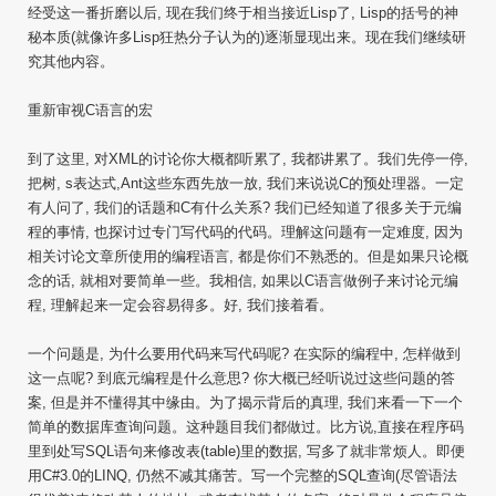
经受这一番折磨以后, 现在我们终于相当接近Lisp了, Lisp的括号的神
秘本质(就像许多Lisp狂热分子认为的)逐渐显现出来。现在我们继续研
究其他内容。
重新审视C语言的宏
到了这里, 对XML的讨论你大概都听累了, 我都讲累了。我们先停一停,
把树, s表达式,Ant这些东西先放一放, 我们来说说C的预处理器。一定
有人问了, 我们的话题和C有什么关系? 我们已经知道了很多关于元编
程的事情, 也探讨过专门写代码的代码。理解这问题有一定难度, 因为
相关讨论文章所使用的编程语言, 都是你们不熟悉的。但是如果只论概
念的话, 就相对要简单一些。我相信, 如果以C语言做例子来讨论元编
程, 理解起来一定会容易得多。好, 我们接着看。
一个问题是, 为什么要用代码来写代码呢? 在实际的编程中, 怎样做到
这一点呢? 到底元编程是什么意思? 你大概已经听说过这些问题的答
案, 但是并不懂得其中缘由。为了揭示背后的真理, 我们来看一下一个
简单的数据库查询问题。这种题目我们都做过。比方说,直接在程序码
里到处写SQL语句来修改表(table)里的数据, 写多了就非常烦人。即便
用C#3.0的LINQ, 仍然不减其痛苦。写一个完整的SQL查询(尽管语法