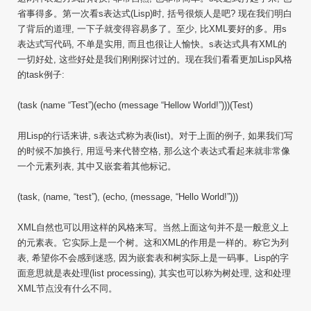
省事得多。第一次看s表达式(Lisp)时, 括号很烦人是吧? 现在我们明白
了背后的道理, 一下子就变得容易多了。至少, 比XML要好的多。用s
表达式写代码, 不单是实用, 而且也很让人愉快。s表达式具有XML的
一切好处, 这些好处是我们刚刚探讨过的。现在我们看看更加Lisp风格
的task例子:
(task (name “Test”)(echo (message “Hellow World!”)))(Test)
用Lisp的行话来讲, s表达式称为表(list)。对于上面的例子, 如果我们写
的时候不加换行, 用逗号来代替空格, 那么这个表达式看起来就非常像
一个元素列表, 其中又嵌套着其他标记。
(task, (name, “test”), (echo, (message, “Hello World!”)))
XML自然也可以用这样的风格来写。当然上面这句并不是一般意义上
的元素表。它实际上是一个树。这和XML的作用是一样的。称它为列
表, 希望你不会感到迷惑, 因为嵌套表和树实际上是一码事。Lisp的字
面意思就是表处理(list processing), 其实也可以称为树处理, 这和处理
XML节点没有什么不同。