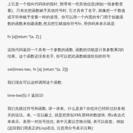
上它是一个指向代码块的指针, 附带有一些其他信息(例如一组参数变
量)。只有在把函数赋予其他符号时, 它才具有了名字, 就像把一个数值
或字符串赋予变量一样的道理。你可以用一个内置的专门用于创建函
数的函数来创建函数,然后把它赋值给符号fn, 用伪码来表示就是:
fn [a]{return *(a, 2);}
这段代码返回一个具有一个参数的函数, 函数的功能是计算参数乘2的
结果。这个函数还没有名字, 你可以把此函数赋值给别的符号:
set(times-two, fn [a] {return *(a, 2)})
我们现在可以这样调用这个函数:
time-two(5) // 返回10
我们先跳过符号和函数, 讲一讲表。什么是表? 你也许已经听过好多相
关的说法。表, 一言以蔽之, 就是把类似XML那样的数据块, 用s表达式
来表示。表用一对括号括住, 表中元素以空格分隔, 表可以嵌套。例如
(这回我们用真正的Lisp语法, 注意用分号表示注释):