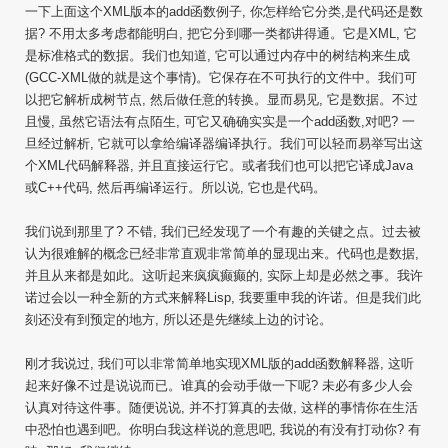
一下上面这个XML版本的add函数例子, 你怎样给它分类,是代码还是数
据? 不用太多考虑都能明白, 把它分到哪一类都讲得通。它是XML, 它
是标准格式的数据。我们也知道, 它可以通过内存中的树结构来生成
(GCC-XML做的就是这个事情)。它保存在不可执行的文件中。我们可
以把它解析成树节点, 然后做任意的转换。显而易见, 它是数据。不过
且慢, 虽然它语法有点陌生, 可它又确确实实是一个add函数,对吧? 一
旦经过解析, 它就可以拿给编译器编译执行。我们可以轻而易举写出这
个XML代码解释器, 并且直接运行它。或者我们也可以把它译成Java
或C++代码, 然后再编译运行。所以说, 它也是代码。
我们说到那里了? 不错, 我们已经发现了一个有趣的关键之点。过去被
认为很难解的概念已经非常直观非常简单的显现出来。代码也是数据,
并且从来都是如此。这听起来疯疯癫癫的, 实际上却是必然之事。我许
诺过会以一种全新的方式来解释Lisp, 我要重申我的许诺。但是我们此
刻还没有到预定的地方, 所以还是先继续上边的讨论。
刚才我说过, 我们可以非常简单地实现XML版的add函数解释器, 这听
起来好像不过是说说而已。谁真的会动手做一下呢? 未必有多少人会
认真对待这件事。随便说说, 并不打算真的去做, 这样的事情你在生活
中恐怕也遇到吧。你明白我这样说的意思吧, 我说的有没有打动你? 有