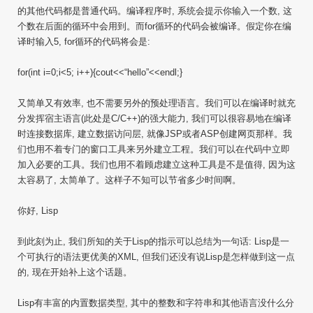
的其他代码都是普通代码。编译程序时, 系统会提示你输入一个数, 这
个数在后面的循环中会用到。而for循环的代码会被编译。假定你在编
译时输入5, for循环的代码将会是:
for(int i=0;i<5; i++){cout<<“hello”<<endl;}
又简单又有效率, 也不需要另外的预处理语言。我们可以在编译时就充
分发挥宿主语言(此处是C/C++)的强大能力, 我们可以很容易地在编译
时连接数据库, 建立数据访问层, 就像JSP或者ASP创建网页那样。我
们也用不着专门的窗口工具来另外建立工程。我们可以在代码中立即
加入必要的工具。我们也用不着顾虑建立这种工具是不是值得, 因为这
太容易了, 太简单了。这样子不知可以节省多少时间啊。
你好, Lisp
到此刻为止, 我们所知的关于Lisp的指示可以总结为一句话: Lisp是一
个可执行的语法更优美的XML, 但我们还没有说Lisp是怎样做到这一点
的, 现在开始补上这个话题。
Lisp有丰富的内置数据类型, 其中的整数和字符串和其他语言没什么分