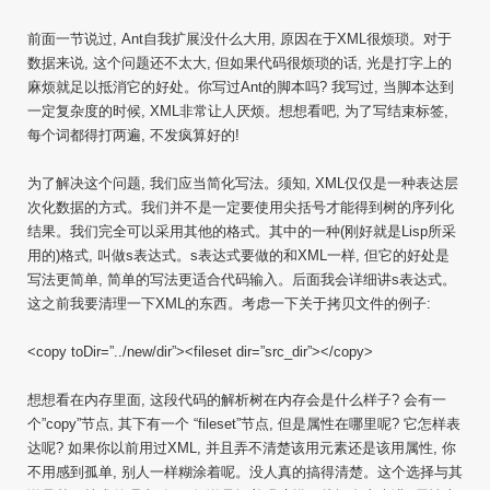
前面一节说过, Ant自我扩展没什么大用, 原因在于XML很烦琐。对于
数据来说, 这个问题还不太大, 但如果代码很烦琐的话, 光是打字上的
麻烦就足以抵消它的好处。你写过Ant的脚本吗? 我写过, 当脚本达到
一定复杂度的时候, XML非常让人厌烦。想想看吧, 为了写结束标签,
每个词都得打两遍, 不发疯算好的!
为了解决这个问题, 我们应当简化写法。须知, XML仅仅是一种表达层
次化数据的方式。我们并不是一定要使用尖括号才能得到树的序列化
结果。我们完全可以采用其他的格式。其中的一种(刚好就是Lisp所采
用的)格式, 叫做s表达式。s表达式要做的和XML一样, 但它的好处是
写法更简单, 简单的写法更适合代码输入。后面我会详细讲s表达式。
这之前我要清理一下XML的东西。考虑一下关于拷贝文件的例子:
<copy toDir=”../new/dir”><fileset dir=”src_dir”></copy>
想想看在内存里面, 这段代码的解析树在内存会是什么样子? 会有一
个”copy”节点, 其下有一个 “fileset”节点, 但是属性在哪里呢? 它怎样表
达呢? 如果你以前用过XML, 并且弄不清楚该用元素还是该用属性, 你
不用感到孤单, 别人一样糊涂着呢。没人真的搞得清楚。这个选择与其