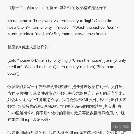
回想一下上面to-do list的例子, 其XML的数据格式是这样的:
<todo name = “housework”><item priority = “high”>Clean the
hose</item><item priority = “medium”>Wash the dishes</item>
<item priority = “medium”>Buy more soap</item></todo>
相应的s表达式是这样的:
(todo “housework”(item (priority high) “Clean the house”)(item (priority
medium) “Wash the dishes”)(item (priority medium) “Buy more
soap”))
假设我们要写一个任务表的管理程序, 把任务表数据存到一组文件里,
当程序启动时, 从文件读取这些数据并显示给用户。在别的语言里(比
如说Java), 这个任务该怎么做? 我们会解析XML文件, 从中得出任务表
数据, 然后写代码遍历XML树, 再转换为Java的数据结构(老实讲, 在
Java里解析XML真不是件轻松的事情), 最后再把数据展示给用户。现
在如果用Lisp, 该怎么做?
↑
回到顶部
假定要用同样思路的化, 我们大概会用Lisp库来解析XML。XML对我们