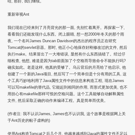
哇, 那好, 我们继续。
重新审视Ant
我们现在已经来到了月亮背光的那一面, 先别忙着离开。再探索一下,
看看我们还能发现什么东西。闭上眼睛, 想一想2000年冬天的那个雨
夜, 一个名叫James Duncan Davidson的杰出的程序员正在研究
Tomcat的servlet容器。那时, 他正小心地保存好刚修改过的文件, 然后
执行make。结果冒出了一大堆错误, 显然有什么东西搞错了。经过仔
细检查, 他想, 难道是因为tab前面加了个空格而导致命令不能执行吗?
确实如此。老是这样, 他真的受够了。乌云背后的月亮给了他启示, 他
创建了一个新的Java项目, 然后写了一个简单但是十分有用的工具, 这
个工具巧妙地利用了Java属性文件中的信息来构造工程, 现在James
可以写makefile的替代品, 它能起到相同的作用, 而形式更加优美, 也不
用担心有makefile那样可恨的空格问题。这个工具能够自动解释属性
文件, 然后采取正确的动作来编译工程。真是简单而优美。
(作者注: 我不认识James, James也不认识我, 这个故事是根据网上关
于Ant历史的帖子虚构的)
使用Ant构造Tomcat之后几个月, 他越来越感到Java的属性文件不足以