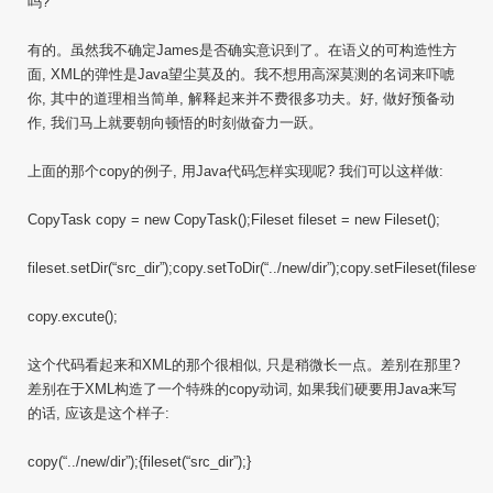
吗?
有的。虽然我不确定James是否确实意识到了。在语义的可构造性方
面, XML的弹性是Java望尘莫及的。我不想用高深莫测的名词来吓唬
你, 其中的道理相当简单, 解释起来并不费很多功夫。好, 做好预备动
作, 我们马上就要朝向顿悟的时刻做奋力一跃。
上面的那个copy的例子, 用Java代码怎样实现呢? 我们可以这样做:
CopyTask copy = new CopyTask();Fileset fileset = new Fileset();
fileset.setDir(“src_dir”);copy.setToDir(“../new/dir”);copy.setFileset(fileset);
copy.excute();
这个代码看起来和XML的那个很相似, 只是稍微长一点。差别在那里?
差别在于XML构造了一个特殊的copy动词, 如果我们硬要用Java来写
的话, 应该是这个样子:
copy(“../new/dir”);{fileset(“src_dir”);}