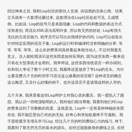
回过神来之后, 我和Lisp社区的那伙人交谈, 诉说我的沮丧心情。结果,
立马就有一大套理论砸过来, 这套理论在Lisp社区处处可见, 几成惯
例。比如说: Lisp的括号只是表面现象; Lisp的代码和数据的表达方式
没有差别, 而且比XML语法高明许多, 所以有无穷的好处; Lisp有强大
无比的元语言能力, 程序员可以写出自我维护的代码; Lisp可以创造出
针对特定应用的语言子集; Lisp的运行时和编译时没有明确的分界; 等
等, 等等, 等等。这么长的赞美词虽然看起来相当动人, 不过对我毫无
意义。没人能给我演示这些东西是如何应用的, 因为这些东西一般来说
只有在大型系统才会用到。我争辩说, 这些东西传统语言一样办得到。
在和别人争论了数个小时之后, 我最终还是放弃了学Lisp的念头。为什
么要花费几个月的时间学习语法这么难看的语言呢? 这种语言的概念
这么晦涩, 又没什么好懂的例子。也许这语言不是该我这样的人学的。
几个月来, 我承受着这些Lisp辩护士对我心灵的重压。我一度陷入了困
惑。我认识一些绝顶聪明的人, 我对他们相当尊敬, 我看到他们对Lisp
的赞美达到了宗教般的高度。这就是说, Lisp中一定有某种神秘的东西
存在, 我不能忍受自己对此的无知, 好奇心和求知欲最终不可遏制。我
于是咬紧牙关埋头学习Lisp, 经过几个月的时间费劲心力的练习, 终于,
我看到了那无穷无尽的泉水的源头。在经过脱胎换骨的磨练之后, 在经