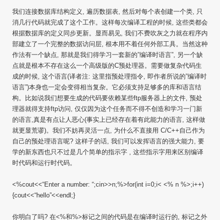
我们连接数据库结构定义, 遍历数据表, 然后对每个表创建一个类, 只
消几行代码就完成了这个工作。这样每次编译工程的时候, 这些类都会
根据数据库的定义同步更新。显而易见, 我们不费吹灰之力就在程序内
部建立了一个完整的数据访问层, 根本用不着任何外部工具。当然这种
作法有一个缺点, 那就是我们得学习一套新的”编译时语言”, 另一个缺
点就是根本不存在这么一个高级版的C预处理器。需要做复杂代码生
成的时候, 这个语言(译者注: 这里指预处理指令, 即作者所说的”编译时
语言”)本身也一定会变得相当复杂。它必须支持足够多的库和语言结
构。比如说我们想要生成的代码要依赖某些ftp服务器上的文件, 预处
理器就得支持ftp访问, 仅仅因为这个任务而不得不创造和学习一门新
的语言,真是有点让人恶心(事实上已经存在着有此能力的语言, 这样做
就更显荒谬)。我们不妨再灵活一点, 为什么不直接用 C/C++自己作为
自己的预处理语言呢? 这样子的话, 我们可以发挥语言的强大能力, 要
学的新东西也只不过是几个简单的指示字 , 这些指示字用来区别编译
时代码和运行时代码。
<%cout<<“Enter a number: “;cin>>n;%>for(int i=0;i< <% n %>;i++)
{cout<<“hello”<<endl;}
你明白了吗? 在<%和%>标记之间的代码是在编译时运行的, 标记之外