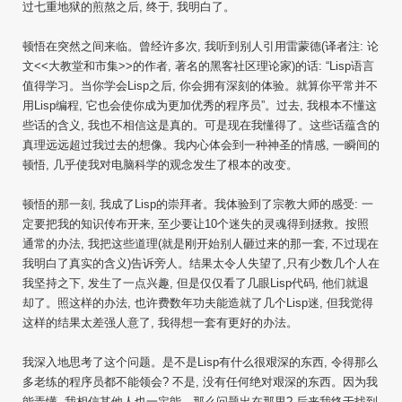
过七重地狱的煎熬之后, 终于, 我明白了。
顿悟在突然之间来临。曾经许多次, 我听到别人引用雷蒙德(译者注: 论
文<<大教堂和市集>>的作者, 著名的黑客社区理论家)的话: “Lisp语言
值得学习。当你学会Lisp之后, 你会拥有深刻的体验。就算你平常并不
用Lisp编程, 它也会使你成为更加优秀的程序员”。过去, 我根本不懂这
些话的含义, 我也不相信这是真的。可是现在我懂得了。这些话蕴含的
真理远远超过我过去的想像。我内心体会到一种神圣的情感, 一瞬间的
顿悟, 几乎使我对电脑科学的观念发生了根本的改变。
顿悟的那一刻, 我成了Lisp的崇拜者。我体验到了宗教大师的感受: 一
定要把我的知识传布开来, 至少要让10个迷失的灵魂得到拯救。按照
通常的办法, 我把这些道理(就是刚开始别人砸过来的那一套, 不过现在
我明白了真实的含义)告诉旁人。结果太令人失望了,只有少数几个人在
我坚持之下, 发生了一点兴趣, 但是仅仅看了几眼Lisp代码, 他们就退
却了。照这样的办法, 也许费数年功夫能造就了几个Lisp迷, 但我觉得
这样的结果太差强人意了, 我得想一套有更好的办法。
我深入地思考了这个问题。是不是Lisp有什么很艰深的东西, 令得那么
多老练的程序员都不能领会? 不是, 没有任何绝对艰深的东西。因为我
能弄懂, 我相信其他人也一定能。那么问题出在那里? 后来我终于找到