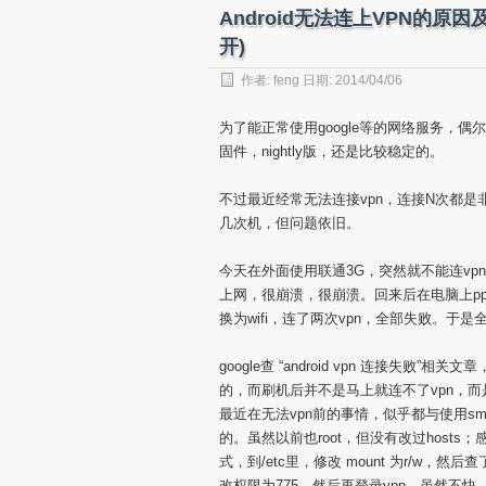
Android无法连上VPN的原因及
开)
作者:
feng
日期: 2014/04/06
为了能正常使用google等的网络服务，偶尔要在
固件，nightly版，还是比较稳定的。
不过最近经常无法连接vpn，连接N次都是
几次机，但问题依旧。
今天在外面使用联通3G，突然就不能连vp
上网，很崩溃，很崩溃。回来后在电脑上p
换为wifi，连了两次vpn，全部失败。于
google查 “android vpn 连接失败”
的，而刷机后并不是马上就连不了vpn，
最近在无法vpn前的事情，似乎都与使用smar
的。虽然以前也root，但没有改过hosts
式，到/etc里，修改 mount 为r/w，然后查
改权限为775，然后再登录vpn，虽然不