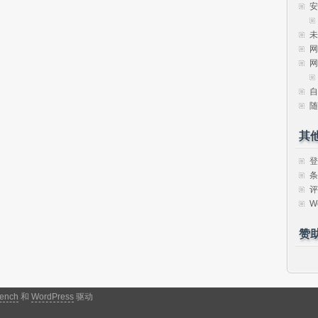
安
未
网
网
自
随
其
登
条
评
W
赞
ench
和
WordPress
驱动