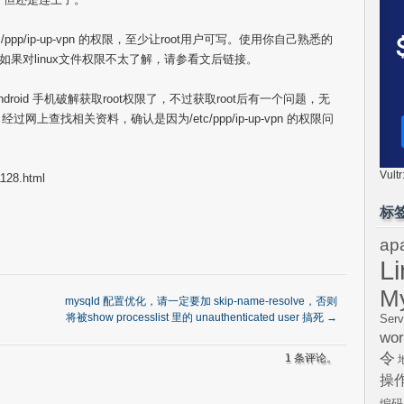
pp/ip-up-vpn 的权限，至少让root用户可写。使用你自己熟悉的
如果对linux文件权限不太了解，请参看文后链接。
oid 手机破解获取root权限了，不过获取root后有一个问题，无
上查找相关资料，确认是因为/etc/ppp/ip-up-vpn 的权限问
Vul
128.html
标
ap
L
M
mysqld 配置优化，请一定要加 skip-name-resolve，否则
将被show processlist 里的 unauthenticated user 搞死
→
Serv
wor
令
1 条评论。
操
编码