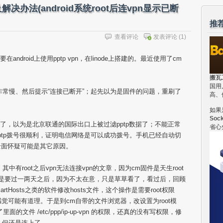
解决办法(android系统root后连vpn显示已断
推
查看评论
发表评论
(1)
android上使用pptp vpn，在linode上搭建的。最近使用了cm
搬瓦
国用
非常慢、然后提示“连接已断开”；起先以为是固件的问题，重刷了
高、
如果
Soc
n了，以为是北京联通的国际出口上被过滤pptp数据了；不能正常
省心
ptp拨号很顺利，证明电信网络是可以成功拨号。手机已经自动切
是全面怀疑可能是其它原因。
相关文章，其中有root之后vpn无法连接vpn的文章，因为cm固件是天生root
而是要过一两天之后，因为不太在意，只是草草看了，看过后，回顾
tHosts之类的软件修改hosts文件，这个操作是需要root权限
；感觉可能有道理。于是到cm自带的文件浏览器，改设置为root模
了里面的文件 /etc/ppp/ip-up-vpn 的权限，还真的没有写权限，修
快，但还是连上了。