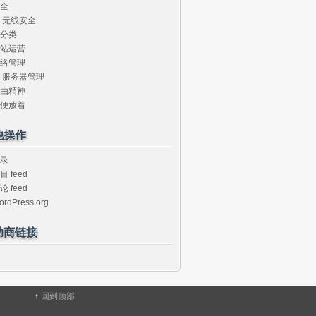
全
无线安全
分类
站运营
络管理
服务器管理
由精神
便放着
他操作
录
目 feed
论 feed
ordPress.org
助商链接
↑
回到顶部