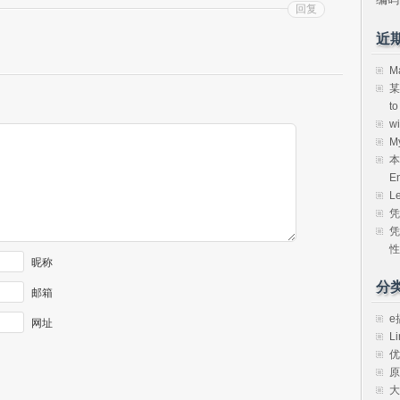
回复
近
M
某
t
w
M
本
E
L
凭
凭
性
昵称
分
邮箱
e
网址
Li
优
原
大