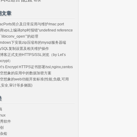
期文章
acPorts简介及日常应用与维护/mac port
商vps上编译php时报错“undefined reference
o `libiconv_open’”的处理
indows下安装zip压缩布的mysql服务器端
ySQL复制设置及相关维护操作
博客正式支持HTTPS/SSL浏览（by Let’s
ncrypt）
et’s Encrypt HTTPS证书部署/ssl,nginx,centos
空想象的应用中的数据加密方案
空想象的web功能开发标准(性能,负载,可用
,安全,审计等多侧面)
类
搞
nux
秀软件
创
杂烩