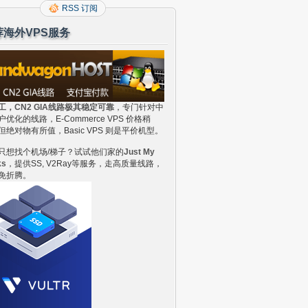
RSS 订阅
荐海外VPS服务
工，CN2 GIA线路极其稳定可靠
，专门针对中
户优化的线路，E-Commerce VPS 价格稍
但绝对物有所值，Basic VPS 则是平价机型。
只想找个机场/梯子？试试他们家的
Just My
ks
，提供SS, V2Ray等服务，走高质量线路，
免折腾。