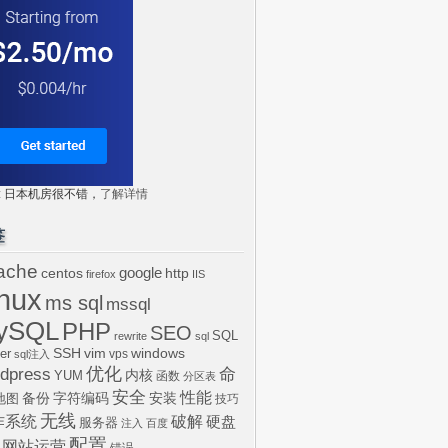
tr: 日本机房很不错，
了解详情
签
ache
centos
google
http
firefox
IIS
inux
ms sql
mssql
ySQL
PHP
SEO
SQL
rewrite
sql
SSH
vim
windows
er
vps
sql注入
dpress
优化
命
内核
YUM
函数
分区表
安全
性能
安装
备份
字符编码
地图
技巧
无线
作系统
破解
硬盘
服务器
注入
百度
配置
网站运营
错误