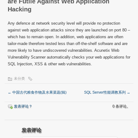
are Futile Against Web Application
Hacking
Any defence at network security level will provide no protection
against web application attacks since they are launched on port 80 –
which has to remain open. In addition, web applications are often
tailor-made therefore tested less than off-the-shelf software and are
more likely to have undiscovered vulnerabilities. Acunetix Web
Vulnerability Scanner automatically checks your web applications for
SQL Injection, XSS & other web vulnerabilities.
未分类
←
中国古代粮食作物及水果菜蔬(辑)
SQL Server性能调教系列
→
发表评论？
0 条评论。
发表评论