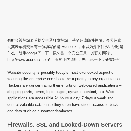
有时会被垃圾表单提交机器狂发垃圾，甚至造成邮件拥堵。今天注意
到其表单提交里有一项填写的是 Acunetix ，本以为是下什么组织还是
什么，随手google了一下，原来是一个安全工具，其官方网站，
http://www.acunetix.com/ 上有如下的说明，先mark一下，研究研究
Website security is possibly today’s most overlooked aspect of
securing the enterprise and should be a priority in any organization.
Hackers are concentrating their efforts on web-based applications –
shopping carts, forms, login pages, dynamic content, etc. Web
applications are accessible 24 hours a day, 7 days a week and
control valuable data since they often have direct access to back-
end data such as customer databases.
Firewalls, SSL and Locked-Down Servers