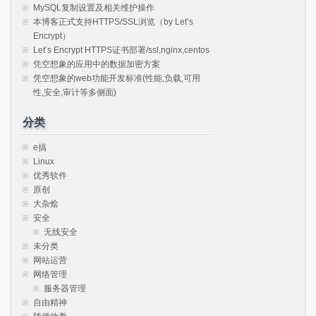
MySQL复制设置及相关维护操作
本博客正式支持HTTPS/SSL浏览（by Let’s
Encrypt）
Let’s Encrypt HTTPS证书部署/ssl,nginx,centos
凭空想象的应用中的数据加密方案
凭空想象的web功能开发标准(性能,负载,可用
性,安全,审计等多侧面)
分类
e搞
Linux
优秀软件
原创
大杂烩
安全
无线安全
未分类
网站运营
网络管理
服务器管理
自由精神