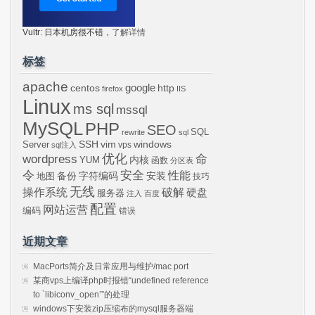
Vultr: 日本机房很不错，
了解详情
标签
apache
centos
google
http
firefox
IIS
Linux
ms sql
mssql
MySQL
PHP
SEO
SQL
rewrite
sql
SSH
vim
windows
Server
vps
sql注入
wordpress
优化
命
内核
YUM
函数
分区表
令
安全
性能
安装
备份
字符编码
地图
技巧
无线
操作系统
破解
硬盘
服务器
注入
百度
配置
网站运营
编码
错误
近期文章
MacPorts简介及日常应用与维护/mac port
某商vps上编译php时报错“undefined reference
to `libiconv_open’”的处理
windows下安装zip压缩布的mysql服务器端