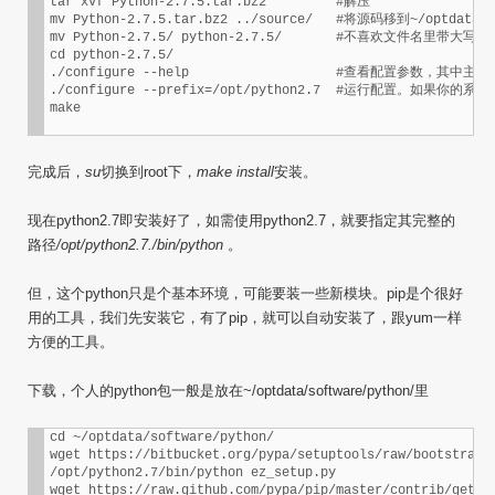
tar xvf Python-2.7.5.tar.bz2         #解压

mv Python-2.7.5.tar.bz2 ../source/   #将源码移到~/optdata/so
mv Python-2.7.5/ python-2.7.5/       #不喜欢文件名里带大
cd python-2.7.5/

./configure --help                   #查看配置参数，其
./configure --prefix=/opt/python2.7  #运行配置。如果
make
完成后，
su
切换到root下，
make install
安装。
现在python2.7即安装好了，如需使用python2.7，就要指定其完整的
路径
/opt/python2.7./bin/python
。
但，这个python只是个基本环境，可能要装一些新模块。pip是个很好
用的工具，我们先安装它，有了pip，就可以自动安装了，跟yum一样
方便的工具。
下载，个人的python包一般是放在~/optdata/software/python/里
cd ~/optdata/software/python/

wget https://bitbucket.org/pypa/setuptools/raw/bootstrap/e
/opt/python2.7/bin/python ez_setup.py

wget https://raw.github.com/pypa/pip/master/contrib/get-pi