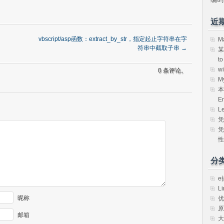
近
vbscript/asp函数：extract_by_str，指定起止字符串在字
M
符串中截取子串
→
某
t
w
0 条评论。
M
本
E
L
凭
凭
性
分
e
Li
昵称
优
原
邮箱
大