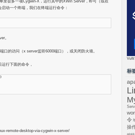
开始菜单里会多一项Cygwin-X，运行其中的XWin Server，即可（或在
，它同时会启动一个终端，我们在终端运行命令：
ver。
0端口的访问（x server监听6000端口），或关闭防火墙。
Vul
4)，然后运行下面的命令，
标


ap
L
M
Serv
wor
令
操
x-remote-desktop-via-cygwin-x-server/
编码