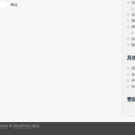
安
网址
未
网
网
自
随
其
登
条
评
W
赞
ench
和
WordPress
驱动