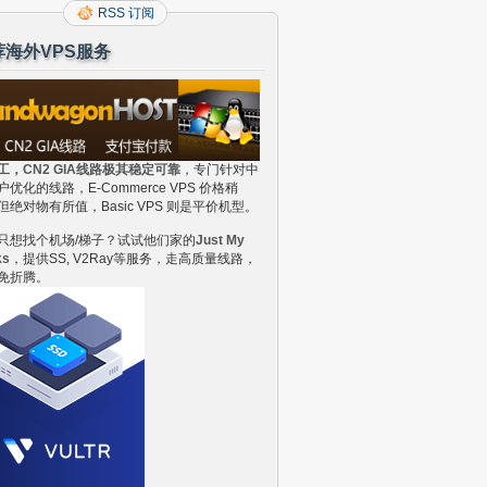
RSS 订阅
荐海外VPS服务
工，CN2 GIA线路极其稳定可靠
，专门针对中
户优化的线路，E-Commerce VPS 价格稍
但绝对物有所值，Basic VPS 则是平价机型。
只想找个机场/梯子？试试他们家的
Just My
ks
，提供SS, V2Ray等服务，走高质量线路，
免折腾。