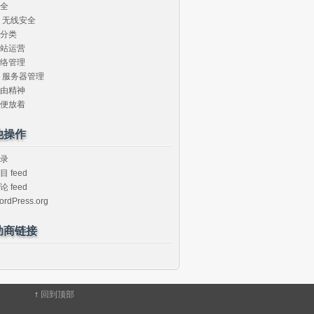
全
无线安全
分类
站运营
络管理
服务器管理
由精神
便放着
他操作
录
目 feed
论 feed
ordPress.org
助商链接
↑
回到顶部