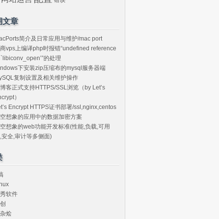
期文章
acPorts简介及日常应用与维护/mac port
商vps上编译php时报错“undefined reference
o `libiconv_open’”的处理
indows下安装zip压缩布的mysql服务器端
ySQL复制设置及相关维护操作
博客正式支持HTTPS/SSL浏览（by Let’s
ncrypt）
et’s Encrypt HTTPS证书部署/ssl,nginx,centos
空想象的应用中的数据加密方案
空想象的web功能开发标准(性能,负载,可用
,安全,审计等多侧面)
类
搞
nux
秀软件
创
杂烩