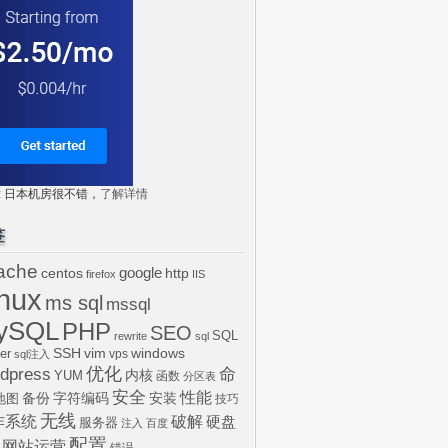
tr: 日本机房很不错，
了解详情
签
ache
centos
google
http
firefox
IIS
inux
ms sql
mssql
ySQL
PHP
SEO
SQL
rewrite
sql
SSH
vim
windows
er
vps
sql注入
dpress
优化
命
内核
YUM
函数
分区表
安全
性能
安装
备份
字符编码
地图
技巧
无线
作系统
破解
硬盘
服务器
注入
百度
配置
网站运营
错误