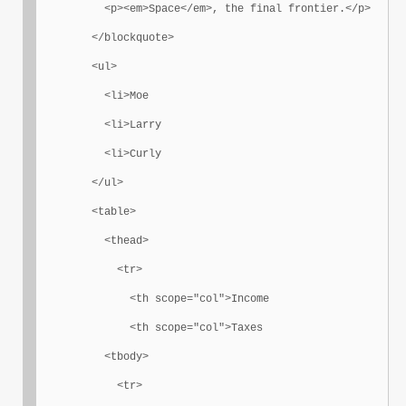
	  <p><em>Space</em>, the final frontier.</p>

	</blockquote>

	<ul>

	  <li>Moe

	  <li>Larry

	  <li>Curly

	</ul>

	<table>

	  <thead>

	    <tr>

	      <th scope="col">Income

	      <th scope="col">Taxes

	  <tbody>

	    <tr>
