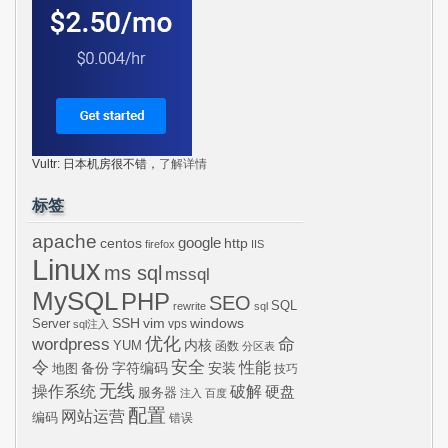
Vultr: 日本机房很不错，
了解详情
标签
apache
centos
google
http
firefox
IIS
Linux
ms sql
mssql
MySQL
PHP
SEO
SQL
rewrite
sql
SSH
vim
windows
Server
vps
sql注入
wordpress
优化
命
内核
YUM
函数
分区表
令
安全
性能
安装
备份
字符编码
地图
技巧
无线
操作系统
破解
硬盘
服务器
注入
百度
配置
网站运营
编码
错误