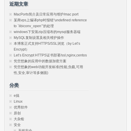
近期文章
MacPorts简介及日常应用与维护/mac port
某商vps上编译php时报错“undefined reference
to `libiconv_open’”的处理
windows下安装zip压缩布的mysql服务器端
MySQL复制设置及相关维护操作
本博客正式支持HTTPS/SSL浏览（by Let’s
Encrypt）
Let’s Encrypt HTTPS证书部署/ssl,nginx,centos
凭空想象的应用中的数据加密方案
凭空想象的web功能开发标准(性能,负载,可用
性,安全,审计等多侧面)
分类
e搞
Linux
优秀软件
原创
大杂烩
安全
无线安全