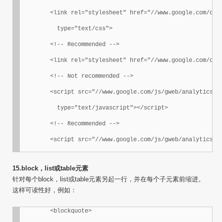
	<link rel="stylesheet" href="//www.google.com/css/maia.css"

	  type="text/css">

	<!-- Recommended -->

	<link rel="stylesheet" href="//www.google.com/css/maia.css">

	<!-- Not recommended -->

	<script src="//www.google.com/js/gweb/analytics/autotrack.js"

	  type="text/javascript"></script>

	<!-- Recommended -->

	<script src="//www.google.com/js/gweb/analytics/a
15.block，list或table元素
针对每个block，list或table元素另起一行，并在每个子元素前缩进。
这样可读性好，例如：
	<blockquote>
