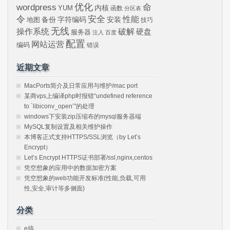
wordpress
优化
命
内核
YUM
函数
分区表
令
安全
性能
安装
备份
字符编码
地图
技巧
无线
操作系统
破解
硬盘
服务器
注入
百度
配置
网站运营
编码
错误
近期文章
MacPorts简介及日常应用与维护/mac port
某商vps上编译php时报错“undefined reference
to `libiconv_open’”的处理
windows下安装zip压缩布的mysql服务器端
MySQL复制设置及相关维护操作
本博客正式支持HTTPS/SSL浏览（by Let’s
Encrypt）
Let’s Encrypt HTTPS证书部署/ssl,nginx,centos
凭空想象的应用中的数据加密方案
凭空想象的web功能开发标准(性能,负载,可用
性,安全,审计等多侧面)
分类
e搞