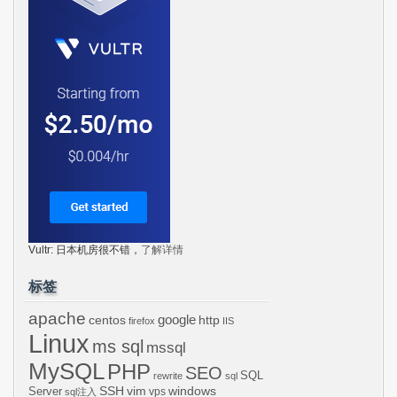
Vultr: 日本机房很不错，
了解详情
标签
apache
centos
google
http
firefox
IIS
Linux
ms sql
mssql
MySQL
PHP
SEO
SQL
rewrite
sql
SSH
vim
windows
Server
vps
sql注入