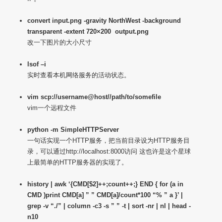
convert input.png -gravity NorthWest -background
transparent -extent 720×200 output.png
改一下图片的大小尺寸
lsof –i
实时查看本机网络服务的活动状态。
vim scp://username@host//path/to/somefile
vim一个远程文件
python -m SimpleHTTPServer
一句话实现一个HTTP服务，把当前目录设为HTTP服务目
录，可以通过http://localhost:8000访问 这也许是这个星球
上最简单的HTTP服务器的实现了。
history | awk ‘{CMD[$2]++;count++;} END { for (a in
CMD )print CMD[a] ” ” CMD[a]/count*100 “% ” a }’ |
grep -v “./” | column -c3 -s ” ” -t | sort -nr | nl | head -
n10