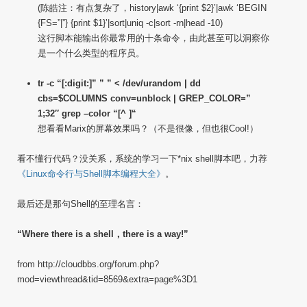
(陈皓注：有点复杂了，history|awk ‘{print $2}’|awk ‘BEGIN
{FS=”|”} {print $1}’|sort|uniq -c|sort -rn|head -10)
这行脚本能输出你最常用的十条命令，由此甚至可以洞察你
是一个什么类型的程序员。
tr -c “[:digit:]” ” ” < /dev/urandom | dd
cbs=$COLUMNS conv=unblock | GREP_COLOR=”
1;32″ grep –color “[^ ]“
想看看Marix的屏幕效果吗？（不是很像，但也很Cool!）
看不懂行代码？没关系，系统的学习一下*nix shell脚本吧，力荐
《Linux命令行与Shell脚本编程大全》
。
最后还是那句Shell的至理名言：
“Where there is a shell，there is a way!”
from http://cloudbbs.org/forum.php?
mod=viewthread&tid=8569&extra=page%3D1