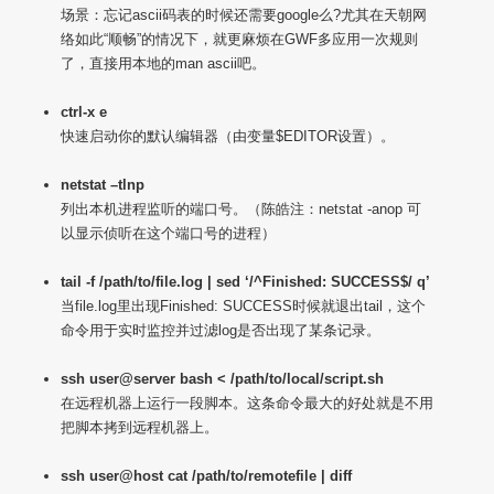
场景：忘记ascii码表的时候还需要google么?尤其在天朝网
络如此“顺畅”的情况下，就更麻烦在GWF多应用一次规则
了，直接用本地的man ascii吧。
ctrl-x e
快速启动你的默认编辑器（由变量$EDITOR设置）。
netstat –tlnp
列出本机进程监听的端口号。（陈皓注：netstat -anop 可
以显示侦听在这个端口号的进程）
tail -f /path/to/file.log | sed ‘/^Finished: SUCCESS$/ q’
当file.log里出现Finished: SUCCESS时候就退出tail，这个
命令用于实时监控并过滤log是否出现了某条记录。
ssh user@server bash < /path/to/local/script.sh
在远程机器上运行一段脚本。这条命令最大的好处就是不用
把脚本拷到远程机器上。
ssh user@host cat /path/to/remotefile | diff