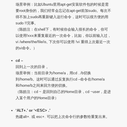
场景举例：比如Ubuntu里用apt-get安装软件包的时候是需
要root身份的，我们经常会忘记在apt-get前加sudo。每次不
得不加上sudo再重新键入这行命令，这时可以很方便的用
sudo !!完事。
（陈皓注：在shell下，有时候你会输入很长的命令，你可
以使用!xxx来重复最近的一次命令，比如，你以前输入过，
vi /where/the/file/is, 下次你可以使用 !vi 重得上次最近一次
的vi命令。）
cd –
回到上一次的目录 。
场景举例：当前目录为/home/a，用cd ../b切换
到/home/b。这时可以通过反复执行cd –命令在/home/a
和/home/b之间来回方便的切换。
（陈皓注：cd ~ 是回到自己的Home目录，cd ~user，是进
入某个用户的Home目录）
‘ALT+.’ or ‘<ESC> .’
热建alt+. 或 esc+. 可以把上次命令行的参数给重复出来。