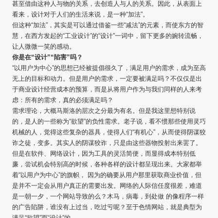
甚至借由这种人与物的关系，去创造人与人的关系。因此，从表面上
看来，设计对于人们的生活来说，是一种“加法”。
但这种“加法”，其实是可以通过借鉴一些“减法”的元素，而使东方的智
慧，在西方发起的“工业设计”的“设计”一词中，留下更多的婉转流畅，
让人微微一笑的感动。
你是在“设计”“陷害”吗？
“以用户为中心”的思想已经被提倡很久了，满足用户的需求，成为至高
无上的目标和动力。但是用户的需求，一定要被满足吗？不仅仅是出
于商业设计经营成本的预算，而是从将用户作为与我们同样的人来考
虑：所有的需求，真的必须满足吗？
需求理论，大概马斯洛的层次之分最为有名。但是我这里想特别说
的，是人的一些称为“欲望”的负性需求。老子说，看不惯那些使用灵巧
机械的人，觉得这些复杂的器具，使得人们“有机心”，从而使得阴谋狡
诈之徒，变多。其实人的阴谋狡诈，只是由这些器物投射出来罢了。
但是在软件、网络设计，因为工具的灵活简便，而显得成本特别低
廉，尝试机会特别高的时候，各种各样的设计都呈现出来。大家都举
着“以用户为中心”的旗帜， 因为的确要从用户那里获取商业价值，但
是并不一定会从用户真正的需要出发。网络的人际信任度很差，难道
是一朝一夕，一个网站导致的么？木马，病毒，到处做 的像程序一样
的广告陷阱，谁没有上过当，吃过亏呢？至于色情网站，就是典型为
满足“欲望”而“设计”的。