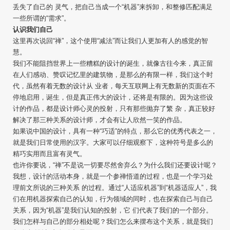
丢失了自己的 灵气，把自己当成一个“机器”来拆卸，和整修匹配满足
一些所谓的“需求”。
认识我们自己
这里再次说回“禅”，这个使用“减法”而让我们人更加有人的感觉的智
慧。
我们不能阻挡世界上一些糟糕的设计的诞生，就像古往今来，真正留
在人们感动、赞叹记忆里的建筑物，是那么的有限一样，我们这个时
代，虽然有着无数的设计从 业者，每天互联网上有无数新的页面在不
停地启用，诞生，但是真正伟大的设计，还将是有限的。因为这些设
计的作品，都是设计师心灵的投射，只有那些抛弃了繁 杂，真正较好
解决了那三种关系的设计师，才会有让人欣然一笑的作品。
如果说中国的设计，具有一种“巧适”的特点，那么它的优秀代表之一，
就是我们日常使用的汉字。大家可以仔细观察下，这种符号是多么的
精巧实用而且富有灵气。
也许你要说，“禅”不是说一切要尽然舍弃么？为什么我们还要设计呢？
我想，设计的活动本身，就是一个参禅悟道的过程，也是一个学习处
理前文所说的三种关系 的过程。通过“人适应机器”到“机器适应人”，我
们在用机器探索自己的认知，行为领域的同时，也在探索自己与自己
关系，因为“机器”是我们认知的投射，它 们代表了我们的一个部分。
我们怎样与自己的部分相处呢？我们怎么来摆布这个关系，就是我们