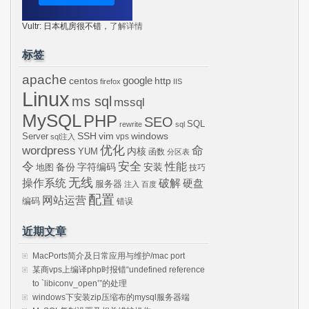
Vultr: 日本机房很不错，
了解详情
标签
apache
centos
google
http
firefox
IIS
Linux
ms sql
mssql
MySQL
PHP
SEO
SQL
rewrite
sql
SSH
vim
windows
Server
vps
sql注入
wordpress
优化
命
内核
YUM
函数
分区表
令
安全
性能
安装
备份
字符编码
地图
技巧
无线
操作系统
破解
硬盘
服务器
注入
百度
配置
网站运营
编码
错误
近期文章
MacPorts简介及日常应用与维护/mac port
某商vps上编译php时报错“undefined reference
to `libiconv_open’”的处理
windows下安装zip压缩布的mysql服务器端