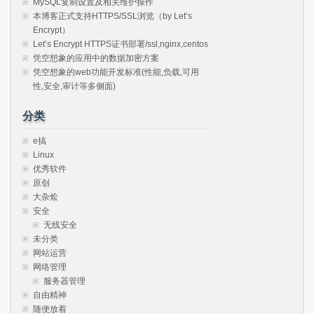
MySQL复制设置及相关维护操作
本博客正式支持HTTPS/SSL浏览（by Let’s
Encrypt）
Let’s Encrypt HTTPS证书部署/ssl,nginx,centos
凭空想象的应用中的数据加密方案
凭空想象的web功能开发标准(性能,负载,可用
性,安全,审计等多侧面)
分类
e搞
Linux
优秀软件
原创
大杂烩
安全
无线安全
未分类
网站运营
网络管理
服务器管理
自由精神
随便放着