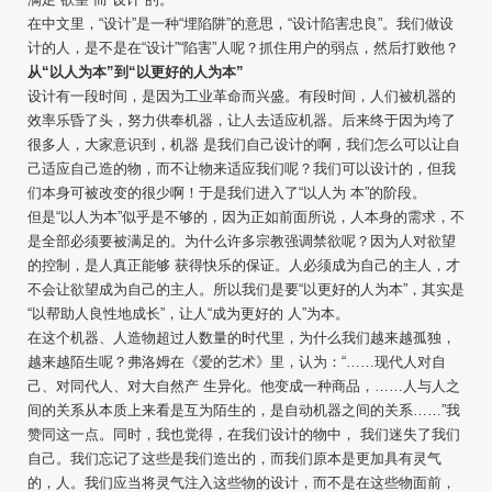
在中文里，“设计”是一种“埋陷阱”的意思，“设计陷害忠良”。我们做设
计的人，是不是在“设计”“陷害”人呢？抓住用户的弱点，然后打败他？
从“以人为本”到“以更好的人为本”
设计有一段时间，是因为工业革命而兴盛。有段时间，人们被机器的
效率乐昏了头，努力供奉机器，让人去适应机器。后来终于因为垮了
很多人，大家意识到，机器 是我们自己设计的啊，我们怎么可以让自
己适应自己造的物，而不让物来适应我们呢？我们可以设计的，但我
们本身可被改变的很少啊！于是我们进入了“以人为 本”的阶段。
但是“以人为本”似乎是不够的，因为正如前面所说，人本身的需求，不
是全部必须要被满足的。为什么许多宗教强调禁欲呢？因为人对欲望
的控制，是人真正能够 获得快乐的保证。人必须成为自己的主人，才
不会让欲望成为自己的主人。所以我们是要“以更好的人为本”，其实是
“以帮助人良性地成长”，让人“成为更好的 人”为本。
在这个机器、人造物超过人数量的时代里，为什么我们越来越孤独，
越来越陌生呢？弗洛姆在《爱的艺术》里，认为：“……现代人对自
己、对同代人、对大自然产 生异化。他变成一种商品，……人与人之
间的关系从本质上来看是互为陌生的，是自动机器之间的关系……”我
赞同这一点。同时，我也觉得，在我们设计的物中， 我们迷失了我们
自己。我们忘记了这些是我们造出的，而我们原本是更加具有灵气
的，人。我们应当将灵气注入这些物的设计，而不是在这些物面前，