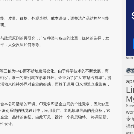
。
功能、质量、价格、外观造型、成本调研，调整洁产品结构的可能
调研。
想与政策原则的再研究，广告种类与各占的比重，媒体的选择，发
水平，大众反应如何等等。
Vul
标
精化”等三轴为中心而不断地发展变化。由于科学技术的不断发展，商
质化”，唯一的差别就在形象好坏。企业为了扩大“市场占有率”，提
ap
活动来维持外界对企业的好感，而赖于运用 CI来塑造企业形象，
L
M
适合本公司活动的环境。CI竞争即是企业间的个性竞争，因此缺乏
Serv
企业识别系统的视觉设计中，应用最广、出现频率最高的是商标，它
wor
企业、品牌的象征。由此可见，设计一个构思独特、 格调清新、
令
键性设计。
操
编码