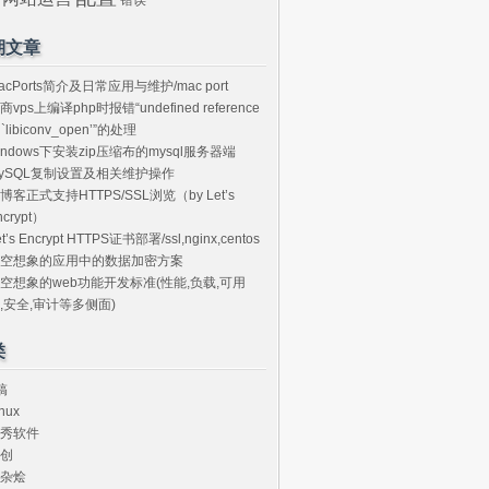
期文章
acPorts简介及日常应用与维护/mac port
商vps上编译php时报错“undefined reference
o `libiconv_open’”的处理
indows下安装zip压缩布的mysql服务器端
ySQL复制设置及相关维护操作
博客正式支持HTTPS/SSL浏览（by Let’s
ncrypt）
et’s Encrypt HTTPS证书部署/ssl,nginx,centos
空想象的应用中的数据加密方案
空想象的web功能开发标准(性能,负载,可用
,安全,审计等多侧面)
类
搞
nux
秀软件
创
杂烩