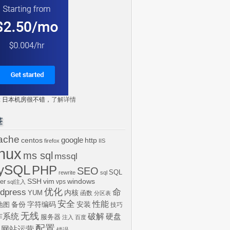
tr: 日本机房很不错，
了解详情
签
ache
centos
google
http
firefox
IIS
inux
ms sql
mssql
ySQL
PHP
SEO
SQL
rewrite
sql
SSH
vim
windows
er
vps
sql注入
dpress
优化
命
内核
YUM
函数
分区表
安全
性能
安装
备份
字符编码
地图
技巧
无线
作系统
破解
硬盘
服务器
注入
百度
配置
网站运营
错误