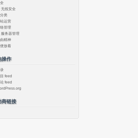
全
无线安全
分类
站运营
络管理
服务器管理
由精神
便放着
他操作
录
目 feed
论 feed
ordPress.org
助商链接