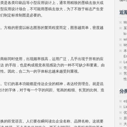
一类是各类印刷品等小型应用设计上，通常用精致的墨稿去放大或
大型应用设计场合，不可能用墨稿去放大，为了不致于标志产生变
近
我们制定标准制图是必要的。
M
法。方格的密度以标志图形的繁简程度而定，图形越简单，密度越
某
t
w
M
本
E
与商标同时使用，出现频率很高，运用广泛，几乎出现于所有的应
L
达 的手段，也是构成视觉表现感染力的一种不可缺少和要素。由
凭
别性。因此，合二为一的字体标志越来越受到重视。
凭
性
字。它们的基本功能都是传达企业的精神，表达经营理念。就是说
设计的字体，对于每一个字的间距、笔画的粗细、长宽的比例、造
分
。
e
Li
优
原
转换的听觉语言。人们要在瞬间读出企业名称、品牌名称。这就要
大