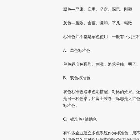
黑色—严肃、庄重、坚定、深思、刚毅
灰色—雅致、含蓄、谦和、平凡、精致
标准色并不都是单色使用，一般有下列三
A、单色标准色
单色标准色强烈、刺激，追求单纯、明了
B、双色标准色
双色标准色追求色彩搭配、对比的效果。
是另一种色彩，如富士胶卷，标志是大红
标准色。
C、标准色+辅助色
有许多企业建立多色系统作为标准色，用
利用色彩的差异性达到瞬间区分识别的目