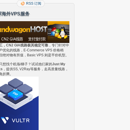
RSS 订阅
荐海外VPS服务
工，CN2 GIA线路极其稳定可靠
，专门针对中
户优化的线路，E-Commerce VPS 价格稍
但绝对物有所值，Basic VPS 则是平价机型。
只想找个机场/梯子？试试他们家的
Just My
ks
，提供SS, V2Ray等服务，走高质量线路，
免折腾。