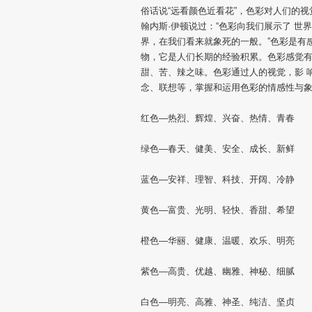
俗话说“远看颜色近看花”，色彩对人们的
翰内斯·伊顿说过：“色彩向我们展示了 世
界，在我们看来就象死的一般。”色彩是有
物，它是人们长期的经验积累。色彩感觉
甜、苦、辣之味。色彩通过人的视觉，影 
念、联想等，掌握和运用色彩的情感性与
红色—热烈、辉煌、兴奋、热情、青春
绿色—春天、健美、安全、成长、新鲜
蓝色—安祥、理智、科技、开阔、冷静
黄色—富贵、光明、轻快、香甜、希望
橙色—华丽、健康、温暖、欢乐、明亮
紫色—高贵、优越、幽雅、神秘、细腻
白色—明亮、高雅、神圣、纯洁、坚贞