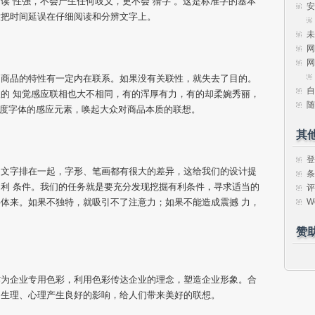
读 性强，不会产生任何歧义，更不会“猜字”。这是标准字的基本
安
意把时间延误在仔细阅读和分辨文字上。
未
网
网
和商品的特性有一定内在联系。如果没有关联性，就失去了目的。
自
的 知觉感应联相也大不相同，有的浑厚有力，有的却柔婉秀丽，
随
充分调度字体的感应元素，唤起大众对商品本质的联想。
其
登
的文字排在一起，字形、笔画都有很大的差异，这给我们的设计提
条
利 条件。我们的任务就是要充分发现挖掘有利条件，寻求适当的
评
W
体来。如果不独特，就吸引不了注意力；如果不能造成震撼 力，
赞
作为企业专用色彩，利用色彩传达企业的理念，塑造企业形象。合
的生理、心理产生良好的影响，给人们带来美好的联想。