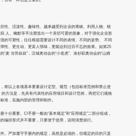
醒目性、活泼性、趣味性、越来越受到企业的青睐。利用人物、植
拟 人、幽默等手法塑造出一个亲切可爱的形象，对于强化企业形
强的可塑性，往往根据需要设计不同的表情、不同的姿势、 不同
弹性、更生动、更富人情味，更能达到过目不忘的效果。如第25
“麦 当劳叔叔”，汉城奥动会的“小老虎”、洛杉矶奥动会的“山姆
起，将以上各项基本要素设计定型、规范（包括标准范例和禁止使
 的方法是，先具有代表性的应用项目和设计范例，再把它们规格
为标准，实施内部的管理和制作。
册十分重要。CI手册一般由“基本规定”和“应用规定”二部分组成，
册的编排形式并不重要，只要便于使用，说明清楚就行。
条件。严加遵守手册内的规定，虽然是必须的，但规定的目的只是