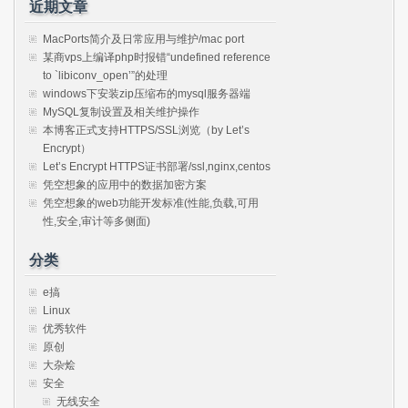
近期文章
MacPorts简介及日常应用与维护/mac port
某商vps上编译php时报错“undefined reference
to `libiconv_open’”的处理
windows下安装zip压缩布的mysql服务器端
MySQL复制设置及相关维护操作
本博客正式支持HTTPS/SSL浏览（by Let’s
Encrypt）
Let’s Encrypt HTTPS证书部署/ssl,nginx,centos
凭空想象的应用中的数据加密方案
凭空想象的web功能开发标准(性能,负载,可用
性,安全,审计等多侧面)
分类
e搞
Linux
优秀软件
原创
大杂烩
安全
无线安全