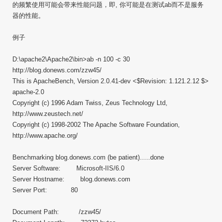
的频繁使用可能会带来性能问题，即, 你可能是在测试ab而不是服务
器的性能。
例子
D:\apache2\Apache2\bin>ab -n 100 -c 30
http://blog.donews.com/zzw45/
This is ApacheBench, Version 2.0.41-dev <$Revision: 1.121.2.12 $>
apache-2.0
Copyright (c) 1996 Adam Twiss, Zeus Technology Ltd,
http://www.zeustech.net/
Copyright (c) 1998-2002 The Apache Software Foundation,
http://www.apache.org/
Benchmarking blog.donews.com (be patient)…..done
Server Software: Microsoft-IIS/6.0
Server Hostname: blog.donews.com
Server Port: 80
Document Path: /zzw45/