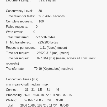
Document Length: 72372 bytes
Concurrency Level: 30
Time taken for tests: 89.734375 seconds
Complete requests: 100
Failed requests: 0
Write errors: 0
Total transferred: 7277216 bytes
HTML transferred: 7237200 bytes
Requests per second: 1.11 [#/sec] (mean)
Time per request: 26920.313 [ms] (mean)
Time per request: 897.344 [ms] (mean, across all concurrent
requests)
Transfer rate: 79.19 [Kbytes/sec] received
Connection Times (ms)
min mean[+/-sd] median max
Connect: 31 31 1.5 31 46
Processing: 2625 18634 18972.6 11703 87015
Waiting: 62 892 1958.7 296 9640
Total: 2656 18665 18972.5 11734 87046