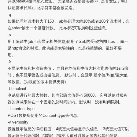
并以base64编码形式发送。 无论服务器是否需要(即, 是否发送了401
认证需求代码)，此字符串都会被发送。
-q
如果处理的请求数大于150， ab每处理大约10%或者100个请求时，会
在stderr输出一个进度计数。 此-q标记可以抑制这些信息。
-s
用于编译中(ab -h会显示相关信息)使用了SSL的受保护的https， 而不
是http协议的时候。此功能是实验性的，也是很简陋的。最好不要
用。
-S
不显示中值和标准背离值， 而且在均值和中值为标准背离值的1到2倍
时，也不显示警告或出错信息。 默认时，会显示 最小值/均值/最大值
等数值。(为以前的版本提供支持).
-t timelimit
测试所进行的最大秒数。其内部隐含值是-n 50000。 它可以使对服务
器的测试限制在一个固定的总时间以内。默认时，没有时间限制。
-T content-type
POST数据所使用的Content-type头信息。
-v verbosity
设置显示信息的详细程度 – 4或更大值会显示头信息， 3或更大值可以
显示响应代码(404, 200等), 2或更大值可以显示警告和其他信息。