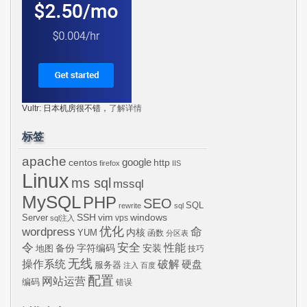
Vultr: 日本机房很不错，
了解详情
标签
apache
centos
google
http
firefox
IIS
Linux
ms sql
mssql
MySQL
PHP
SEO
SQL
rewrite
sql
SSH
vim
windows
Server
vps
sql注入
wordpress
优化
命
内核
YUM
函数
分区表
令
安全
性能
安装
备份
字符编码
地图
技巧
无线
操作系统
破解
硬盘
服务器
注入
百度
配置
网站运营
编码
错误