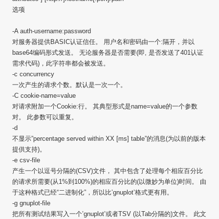
选项
-A auth-username:password
对服务器提供BASIC认证信任。 用户名和密码由一个:隔开，并以
base64编码形式发送。 无论服务器是否需要(即, 是否发送了401认证
需求代码)，此字符串都会被发送。
-c concurrency
一次产生的请求个数。默认是一次一个。
-C cookie-name=value
对请求附加一个Cookie:行。 其典型形式是name=value的一个参数
对。 此参数可以重复。
-d
不显示”percentage served within XX [ms] table”的消息(为以前的版本
提供支持)。
-e csv-file
产生一个以逗号分隔的(CSV)文件， 其中包含了处理每个相应百分比
的请求所需要(从1%到100%)的相应百分比的(以微妙为单位)时间。 由
于这种格式已经“二进制化”，所以比’gnuplot’格式更有用。
-g gnuplot-file
把所有测试结果写入一个’gnuplot’或者TSV (以Tab分隔的)文件。 此文