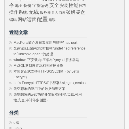
令
安全
性能
安装
备份
字符编码
地图
技巧
无线
操作系统
破解
硬盘
服务器
注入
百度
配置
网站运营
编码
错误
近期文章
MacPorts简介及日常应用与维护/mac port
某商vps上编译php时报错“undefined reference
to `libiconv_open’”的处理
windows下安装zip压缩布的mysql服务器端
MySQL复制设置及相关维护操作
本博客正式支持HTTPS/SSL浏览（by Let’s
Encrypt）
Let’s Encrypt HTTPS证书部署/ssl,nginx,centos
凭空想象的应用中的数据加密方案
凭空想象的web功能开发标准(性能,负载,可用
性,安全,审计等多侧面)
分类
e搞
Linux