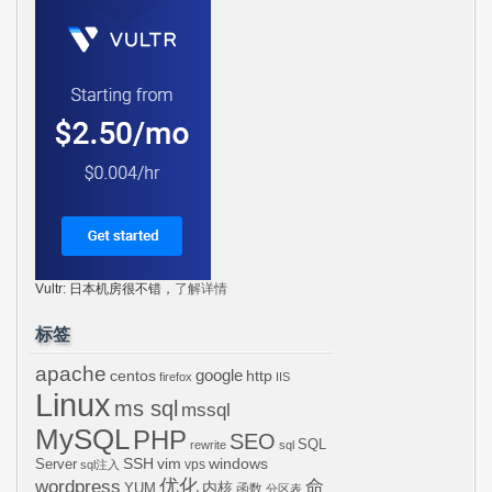
Vultr: 日本机房很不错，
了解详情
标签
apache
centos
google
http
firefox
IIS
Linux
ms sql
mssql
MySQL
PHP
SEO
SQL
rewrite
sql
SSH
vim
windows
Server
vps
sql注入
wordpress
优化
命
内核
YUM
函数
分区表