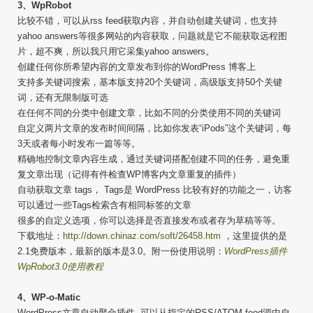
3、WpRobot
比较不错，可以从rss feed获取内容，并自动创建关键词，也支持
yahoo answers等很多网站的内容获取，问题就是它不能获取远程图
片，超不爽，所以我只用它采集yahoo answers。
创建任何你所希望内容的文章发布到你的WordPress 博客上
支持多关键词搜索，基本版支持20个关键词，高级版支持50个关键
词，还有无限制版可选
在任何不同的分类中创建文章，比如不同的分类使用不同的关键词
自定义两片文章的发布时间间隔，比如你发表“iPods”这个关键词，每
3天或者每小时发布一篇等等。
精确地控制文章内容生成，通过关键词搭配创建不同的任务，避免重
复文章出现（记得有件检查WP博客内文章重复的插件）
自动获取文章 tags， Tags是 WordPress 比较有好的功能之一，访客
可以通过一些Tags检索含有相同标签的文章
很多的自定义选项，你可以选择是否直接发布或者存为草稿等等。
下载地址：
http://down.chinaz.com/soft/26458.htm
，这里提供的是
2.1免费版本，最新的版本是3.0。附一份使用说明：
WordPress插件
WpRobot3.0使用教程
4、WP-o-Matic
WordPress文章自动聚合插件. 可以从指定的RSS/ATOM feed源中自