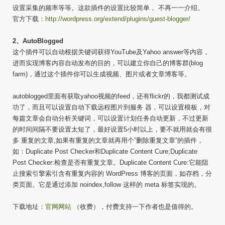
设置采集的频率等等。这款插件的设置比较简单， 不再一一介绍。
官方下载：
http://wordpress.org/extend/plugins/guest-blogger/
2、AutoBlogged
这个插件可以自动根据关键词获得YouTube及Yahoo answer等内容，
进而实现博客内容自动发布的目的，可以建立你自己的博客群(blog
farm)，通过这个插件你可以生成视频、图片或者文章博客等。
autoblogged里面有获取yahoo视频的feed，还有flickr的，我都测试成
功了，而且可以设置自动下载远程图片到服务 器，可以设置模板，对
每篇文章会自动分析关键词，可以设置计划任务自动更新，不过更新
的时间间隔不要设置太短了，最好设置5小时以上，要不就用就会有很
多 重复的文章,如果有重复的文章就再用个”删除重复文章”的插件，
如：Duplicate Post Checker和Duplicate Content Cure;Duplicate
Post Checker:检查是否有重复文章。Duplicate Content Cure:它能阻
止搜索引擎索引含有重复内容的 WordPress 博客的页面，如存档，分
类页面。它是通过添加 noindex,follow 这样的 meta 标签实现的。
下载地址：
官网网站
（收费），付费支持一下作者也是值得的。