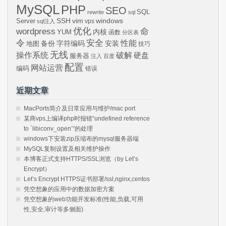
MySQL
PHP
SEO
SQL
rewrite
sql
SSH
vim
windows
Server
vps
sql注入
wordpress
优化
命
内核
YUM
函数
分区表
令
安全
性能
安装
备份
字符编码
地图
技巧
无线
操作系统
破解
硬盘
服务器
注入
百度
配置
网站运营
编码
错误
近期文章
MacPorts简介及日常应用与维护/mac port
某商vps上编译php时报错“undefined reference
to `libiconv_open’”的处理
windows下安装zip压缩布的mysql服务器端
MySQL复制设置及相关维护操作
本博客正式支持HTTPS/SSL浏览（by Let’s
Encrypt）
Let’s Encrypt HTTPS证书部署/ssl,nginx,centos
凭空想象的应用中的数据加密方案
凭空想象的web功能开发标准(性能,负载,可用
性,安全,审计等多侧面)