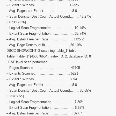
– Extent Switches…………………………: 12325
– Avg. Pages per Extent……………………: 8.0
– Scan Density [Best Count:Actual Count]…….: 49.27%
[6073:12326]
– Logical Scan Fragmentation ………………: 10.14%
– Extent Scan Fragmentation ……………….: 32.74%
– Avg. Bytes Free per Page…………………: 1125.2
– Avg. Page Density (full)…………………: 86.10%
DBCC SHOWCONTIG scanning ‘table_1’ table…
Table: ‘table_1’ (453576654); index ID: 2, database ID: 8
LEAF level scan performed.
– Pages Scanned…………………………..: 41705
– Extents Scanned…………………………: 5221
– Extent Switches…………………………: 6094
– Avg. Pages per Extent……………………: 8.0
– Scan Density [Best Count:Actual Count]…….: 85.55%
[5214:6095]
– Logical Scan Fragmentation ………………: 7.80%
– Extent Scan Fragmentation ……………….: 6.63%
– Avg. Bytes Free per Page…………………: 877.7