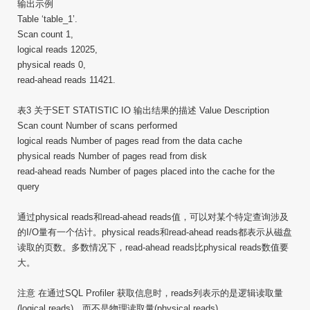
输出示例
Table ‘table_1’.
Scan count 1,
logical reads 12025,
physical reads 0,
read-ahead reads 11421.
表3 关于SET STATISTIC IO 输出结果的描述 Value Description
Scan count Number of scans performed
logical reads Number of pages read from the data cache
physical reads Number of pages read from disk
read-ahead reads Number of pages placed into the cache for the
query
通过physical reads和read-ahead reads值，可以对某个特定查询涉及
的I/O量有一个估计。physical reads和read-ahead reads都表示从磁盘
读取的页数。多数情况下，read-ahead reads比physical reads数值要
大。
注意 在通过SQL Profiler 获取信息时，reads列表示的是逻辑读取量
(logical reads)，而不是物理读取量(physical reads)。