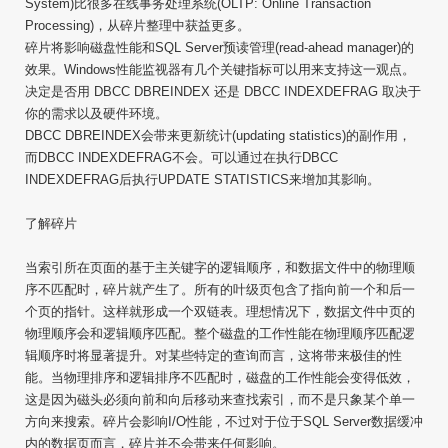
System)比很多在线事务处理系统(OLTP: Online Transaction
Processing)，从碎片整理中获益更多。
碎片将影响磁盘性能和SQL Server预读管理(read-ahead manager)的
效果。Windows性能监视器有几个关键指标可以用来支持这一观点。
决定是否用 DBCC DBREINDEX 还是 DBCC INDEXDEFRAG 取决于
你的需求以及硬件环境。
DBCC DBREINDEX会带来更新统计(updating statistics)的副作用，
而DBCC INDEXDEFRAG不会。可以通过在执行DBCC
INDEXDEFRAG后执行UPDATE STATISTICS来增加其影响。
了解碎片
当索引所在页面的基于主关键字的逻辑顺序，和数据文件中的物理顺
序不匹配时，碎片就产生了。所有的叶级页包含了指向前一个和后一
个页的指针。这样就形成一个双链表。理想情况下，数据文件中页的
物理顺序会和逻辑顺序匹配。整个磁盘的工作性能在物理顺序匹配逻
辑顺序时将显著提升。对某些特定的查询而言，这将带来极佳的性
能。当物理排序和逻辑排序不匹配时，磁盘的工作性能会变得低效，
这是因为磁头必须向前和向后移动来查找索引，而不是只象某个单一
方向来搜索。碎片会影响I/O性能，不过对于位于SQL Server数据缓冲
内的数据页而言，碎片并不会带来任何影响。