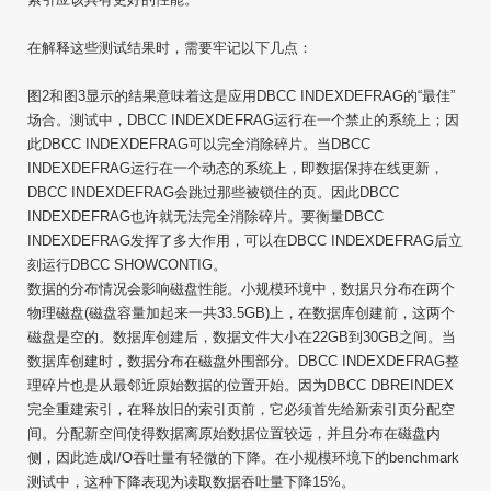
在解释这些测试结果时，需要牢记以下几点：
图2和图3显示的结果意味着这是应用DBCC INDEXDEFRAG的“最佳”
场合。测试中，DBCC INDEXDEFRAG运行在一个禁止的系统上；因
此DBCC INDEXDEFRAG可以完全消除碎片。当DBCC
INDEXDEFRAG运行在一个动态的系统上，即数据保持在线更新，
DBCC INDEXDEFRAG会跳过那些被锁住的页。因此DBCC
INDEXDEFRAG也许就无法完全消除碎片。要衡量DBCC
INDEXDEFRAG发挥了多大作用，可以在DBCC INDEXDEFRAG后立
刻运行DBCC SHOWCONTIG。
数据的分布情况会影响磁盘性能。小规模环境中，数据只分布在两个
物理磁盘(磁盘容量加起来一共33.5GB)上，在数据库创建前，这两个
磁盘是空的。数据库创建后，数据文件大小在22GB到30GB之间。当
数据库创建时，数据分布在磁盘外围部分。DBCC INDEXDEFRAG整
理碎片也是从最邻近原始数据的位置开始。因为DBCC DBREINDEX
完全重建索引，在释放旧的索引页前，它必须首先给新索引页分配空
间。分配新空间使得数据离原始数据位置较远，并且分布在磁盘内
侧，因此造成I/O吞吐量有轻微的下降。在小规模环境下的benchmark
测试中，这种下降表现为读取数据吞吐量下降15%。