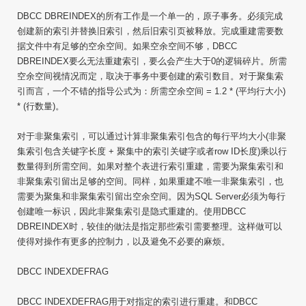
DBCC DBREINDEX的所有工作是一个单一的，原子事务。必须完成
创建新的索引并替换旧索引，然后旧索引页被释放。完成重建需要数
据文件中有足够的空余空间。如果空余空间不够，DBCC
DBREINDEX要么无法重建索引，要么会产生大于0的逻辑碎片。所需
空余空间视情况而定，取决于事务中要创建的索引数目。对于聚集索
引而言，一个不错的指导公式为：所需空余空间 = 1.2 * (平均行大小)
* (行数量)。
对于非聚集索引，可以通过计算非聚集索引包含的每行平均大小(非聚
集索引包含关键字长度 + 聚集中的索引关键字或者row ID长度)乘以行
数量得到所需空间。如果对整个表进行索引重建，需要为聚集索引和
非聚集索引留出足够的空间。同样，如果重建不唯一非聚集索引，也
需要为聚集和非聚集索引留出空余空间。因为SQL Server必须为每行
创建唯一标识，因此非聚集索引是隐式重建的。使用DBCC
DBREINDEX时，较佳的做法是指定那些索引需要整理。这样做可以
使得对操作有更多的控制力，以及避免不必要的麻烦。
DBCC INDEXDEFRAG
DBCC INDEXDEFRAG用于对指定的索引进行重建。和DBCC