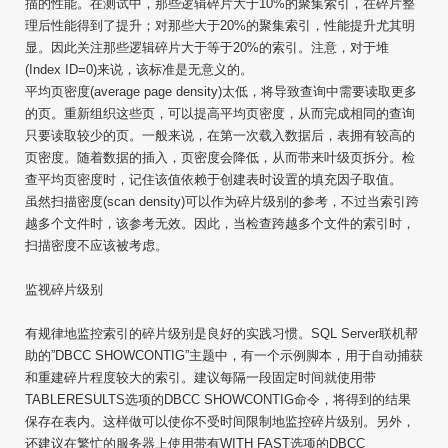
描的性能。在测试中，那些逻辑碎片大于10%的聚集索引，在碎片整
理后性能得到了提升；对那些大于20%的聚集索引，性能提升尤其明
显。因此关注那些逻辑碎片大于等于20%的索引。注意，对于堆
(Index ID=0)来说，该标准是无意义的。
平均页密度(average page density)太低，将导致查询中需要读取更多
的页。重新组织这些页，可以提高平均页密度，从而完成相同的查询
只要读取较少的页。一般来说，在第一次载入数据后，表拥有较高的
页密度。随着数据的插入，页密度会降低，从而带来叶级页拆分。检
查平均页密度时，记住该值依赖于创建表时设置的填充因子取值。
虽然扫描密度(scan density)可以作为碎片级别的参考，不过当索引跨
越多个文件时，该参考无效。因此，当检查跨越多个文件的索引时，
扫描密度不应该被考虑。
监视碎片级别
有规律地监控索引的碎片级别是良好的实践习惯。SQL Server联机帮
助的”DBCC SHOWCONTIG”主题中，有一个示例脚本，用于自动捕获
和重建碎片程度较大的索引。建议每隔一段固定时间就使用带
TABLERESULTS选项的DBCC SHOWCONTIG命令，将得到的结果
保存在表内。这样做可以使你不受时间限制地监控碎片级别。另外，
还建议在繁忙的服务器上使用带有WITH FAST选项的DBCC