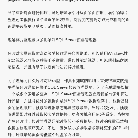
除了重新对页进行排序，通过增加索引叶级页的页密度，索引的碎片
整理还降低执行某个查询的I/O数量。页密度的提高导致完成相同的查
询需要读取更少的页，从而提高性能。
理解碎片整理带来的影响和SQL Server预读管理器
碎片对大量读取磁盘边缘的操作带来负面影响。可以使用Windows性
能监视器来获取这种影响的衡量。通过性能监视器，可以观测磁盘活
动情况，并且有助于决定何时进行碎片整理。
为了理解为什么碎片对DSS型工作具有如此的影响，首先很重要的是
要理解碎片是如何影响SQL Server预读管理器的。为了完成需要扫描
一个或多个索引的查询，SQL Server预读管理器负责提前对索引页进
行扫描，并且将额外的数据页放到SQL Server数据缓存中。根据基础
页的物理顺序，预读管理器动态地调整读取量。当碎片较少时，预读
管理器即时可以读取较大的数据块，更高效地利用I/O子系统。当数据
产生碎片时，预读管理器只能读取较小的数据块。预读的数量虽然和
数据的物理顺序无关，不过，因为较小的读取请求消耗更多的CPU/时
钟，所以最终就会降低整个磁盘的吞吐量。