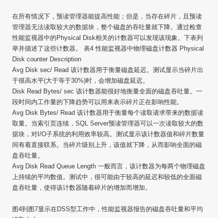
在所有情况下，预读管理器能提高性能；但是，当存在碎片，且预读
管理器无法读取较大的数据块，整个磁盘的吞吐量就下降。通过检查
性能监视器中的Physical Disk相关的计数器可以发现该现象。下表列
举并描述了这些计数器。 表4 性能监视器中物理磁盘计数器 Physical
Disk counter Description
Avg Disk sec/ Read 该计数器用于衡量磁盘延迟。测试显示当碎片出
于很高水平(大于等于30%)时，会增加磁盘延迟。
Disk Read Bytes/ sec 该计数器能很好地衡量全面的磁盘吞吐量。一
段时间内工作量的下降趋势可以用来表示碎片正在影响性能。
Avg Disk Bytes/ Read 该计数器用于衡量每个读取请求带来的数据读
取量。当索引页连续，SQL Server预读管理器可以一次读取较大的数
据块，对I/O子系统的利用效率较高。测试显示该计数器值和碎片数量
间有着直接联系。当碎片级别上升，该值就下降，从而影响全面的磁
盘吞吐量。
Avg Disk Read Queue Length 一般而言，该计数器为每两个物理磁盘
上持续的平均数值。测试中，很可能由于较高的延迟和较低的全面磁
盘吞吐量，使得该计数器随着碎片的增加而增加。
图4到图7显示在DSS型工作中，性能监视器报告的磁盘吞吐量和平均