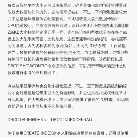
每次读取的平均大小还可以用来展示，碎片是如何影响预读管理器读
取较大数据块的能力的。这点需牢记在心，不过，平均读取数量较大
并不总是意味着整体吞吐量较高。平均读取量大表示数据传输中，
CPU负荷较小。当索引没有碎片时，读取64KB大小数据的速度和读取
256KB大小数据的速度几乎一样。这个结论在那些数据分布在多个磁
盘上的大型系统而言，尤其如此。这些普遍和特殊的结论，会根据不
同的系统，因为各种各样的原因(例如，不同的I/O子系统，工作类型
差异，数据在磁盘的分布特征等等)而不同。当监视系统时，寻找那些
持续时间较长的磁盘吞吐量和读取数量的下降阶段。这些阶段以及
DBCC SHOWCONTIG命令提供的信息，可以用于帮助来确定什么时
候该进行索引的碎片整理了。
测试结果显示碎片也会带来磁盘延迟，不过，至于那些最高级别的碎
片才会对磁盘延迟带来巨大的负面影响，并且也只在小规模环境下才
有此现象。在大规模环境下，由于SAN提供了很高的I/O性能，因此磁
盘延迟值十分小而从来不会带来问题。
DBCC DBREINDEX vs. DBCC INDEXDEFRAG
除了使用CREATE INDEX命令来删除或者重新创建索引，还可以使用