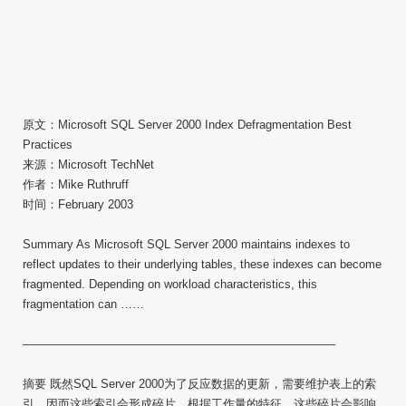
原文：Microsoft SQL Server 2000 Index Defragmentation Best
Practices
来源：Microsoft TechNet
作者：Mike Ruthruff
时间：February 2003
Summary As Microsoft SQL Server 2000 maintains indexes to
reflect updates to their underlying tables, these indexes can become
fragmented. Depending on workload characteristics, this
fragmentation can ……
——————————————————————————–
摘要 既然SQL Server 2000为了反应数据的更新，需要维护表上的索
引，因而这些索引会形成碎片。根据工作量的特征，这些碎片会影响