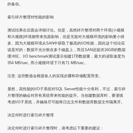
的备份。
索引碎片整理对性能的影响
测试结果在后面会详细讨论。但是，虽然碎片整理对两个环境(小规模
和大规模)环境都带来负面影响，但是无疑对大规模环境的影响要小得
多。因为大规模环境从SAN中获取了极高的I/O性能，因此这个结论应
该是对的：数据不光分散在多个磁盘上，而且SAN还提供16GB的数据
缓冲区。I/O benchmark测试显示创建1TB数据量，最大的读取速度为
354 MB/sec, 而小规模环境下只有71 MB/sec。
注意: 这些数值会根据各人的实现步骤和存储配置而变。
显然，高性能的I/O子系统对SQL Server性能十分有利，不过，索引碎
片整理的确会对所有系统带来性能的提升。当创建数据库时，要谨慎
考虑I/O子系统，并确保尽可能将日志文件和数据库数据文件隔离开。
决定何时进行索引碎片整理
决定何时进行索引碎片整理时，请考虑以下重要的建议：