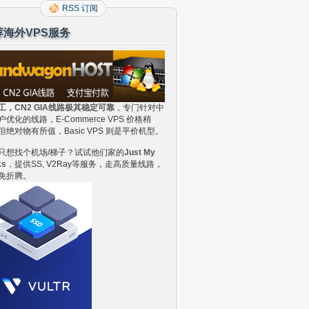
RSS 订阅
荐海外VPS服务
工，CN2 GIA线路极其稳定可靠
，专门针对中
户优化的线路，E-Commerce VPS 价格稍
但绝对物有所值，Basic VPS 则是平价机型。
只想找个机场/梯子？试试他们家的
Just My
ks
，提供SS, V2Ray等服务，走高质量线路，
免折腾。