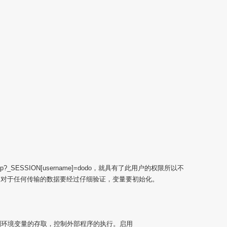
2.php?_SESSION[username]=dodo，就具有了此用户的权限所以不
们都要记住，对于任何传输的数据要经过仔细验证，变量要初始化。
制环境变量的存取，控制外部程序的执行。启用