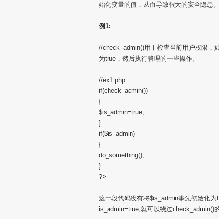
始化变量的值，从而导致很大的安全隐患
例1:
//check_admin()用于检查当前用户权限
为true，然后执行管理的一些操作。
//ex1.php
if(check_admin())
{
$is_admin=true;
}
if($is_admin)
{
do_something();
}
?>
这一段代码没有将$is_admin事先初始化为Flas
is_admin=true,就可以绕过check_admin