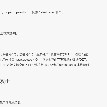
pen、passthru，不影响shell_exec和““”。
安全模式影响。
(“’”)，双引号(“””)，反斜杠(“\”)和空字符(NULL)，都自动被
=On用来设置magicquotes为On，它会影响HTTP请求的数据(GET、
lashes来转义提交的HTTP 请求数据，或者用stripslashes 来删除转
入攻击
的应用程序或函数