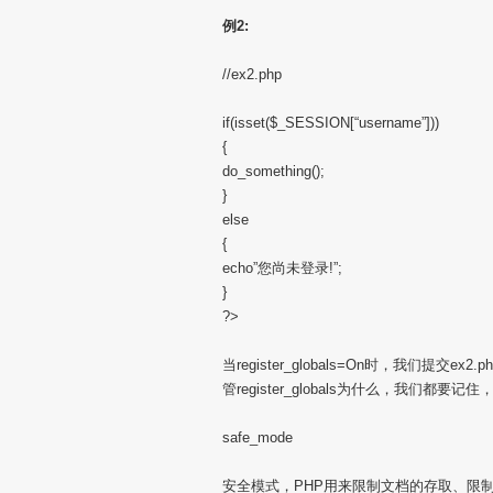
例2:
//ex2.php
if(isset($_SESSION[“username”]))
{
do_something();
}
else
{
echo”您尚未登录!”;
}
?>
当register_globals=On时，我们提交ex
管register_globals为什么，我
safe_mode
安全模式，PHP用来限制文档的存取、限