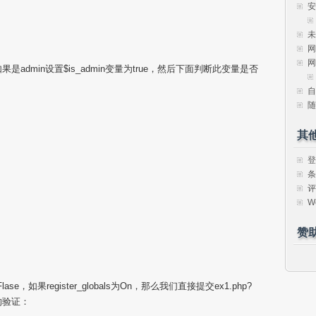
安
。
未
网
网
，如果是admin设置$is_admin变量为true，然后下面判断此变量是否
自
随
其
登
条
评
W
赞
e，如果register_globals为On，那么我们直接提交ex1.php?
()的验证：