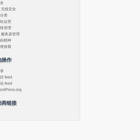
全
无线安全
分类
站运营
络管理
服务器管理
由精神
便放着
他操作
录
目 feed
论 feed
ordPress.org
助商链接