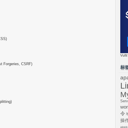
XSS)
Vul
orgeries, CSRF)
标
ap
L
M
Serv
tting)
wor
令
操
编码