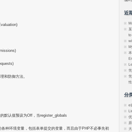
近
M
luation)
某
t
w
M
ssions)
本
E
uests)
L
凭
凭
原理和防御方法。
性
分
e
Li
ls选项的默认值预设为Off，当register_globals
优
原
的各种环境变量，包括表单提交的变量，而且由于PHP不必事先初
大