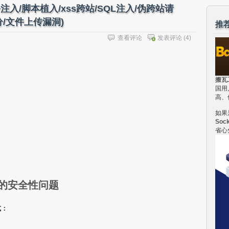
注入/脚本植入/xss跨站/SQL注入/伪跨站请
拆分/文件上传漏洞)
推
查看评论
发表评论
(4)
搬瓦
国用
高、
如果
Soc
省心
网站的安全性问题
式：