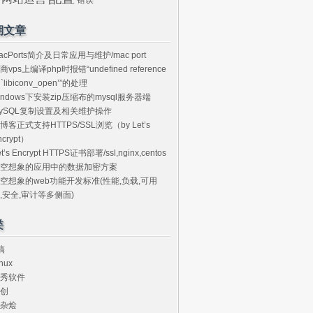
期文章
acPorts简介及日常应用与维护/mac port
商vps上编译php时报错“undefined reference
o `libiconv_open’”的处理
indows下安装zip压缩布的mysql服务器端
ySQL复制设置及相关维护操作
博客正式支持HTTPS/SSL浏览（by Let’s
ncrypt）
et’s Encrypt HTTPS证书部署/ssl,nginx,centos
空想象的应用中的数据加密方案
空想象的web功能开发标准(性能,负载,可用
,安全,审计等多侧面)
类
搞
nux
秀软件
创
杂烩