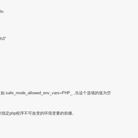
On
th3″
e_mode_allowed_env_vars=PHP_ ,当这个选项的值为空
=string用来指定php程序不可改变的环境变量的前缀。