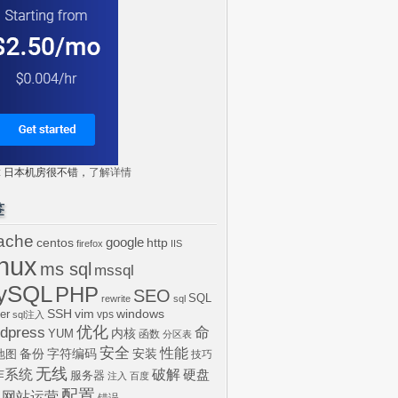
tr: 日本机房很不错，
了解详情
签
ache
centos
google
http
firefox
IIS
inux
ms sql
mssql
ySQL
PHP
SEO
SQL
rewrite
sql
SSH
vim
windows
er
vps
sql注入
dpress
优化
命
内核
YUM
函数
分区表
安全
性能
安装
备份
字符编码
地图
技巧
无线
作系统
破解
硬盘
服务器
注入
百度
配置
网站运营
错误