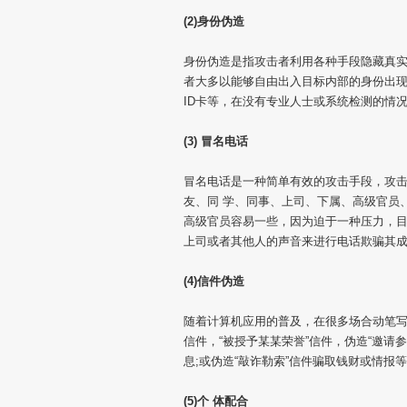
(2)身份伪造
身份伪造是指攻击者利用各种手段隐藏真
者大多以能够自由出入目标内部的身份出现
ID卡等，在没有专业人士或系统检测的情
(3) 冒名电话
冒名电话是一种简单有效的攻击手段，攻
友、同 学、同事、上司、下属、高级官员
高级官员容易一些，因为迫于一种压力，目
上司或者其他人的声音来进行电话欺骗其
(4)信件伪造
随着计算机应用的普及，在很多场合动笔写
信件，“被授予某某荣誉”信件，伪造“邀请
息;或伪造“敲诈勒索”信件骗取钱财或情报
(5)个 体配合