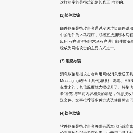
这样的字符是很难识别其真正 内容的。
(2)邮件欺骗
邮件欺骗是指攻击者通过发送垃圾邮件说服
中的附件为木马程序，或者直接捆绑木马
应用 程序漏洞捆绑木马程序进行邮件欺骗
经成为网络攻击的主要方式之一。
(3) 消息欺骗
消息欺骗是指攻击者利用网络消息发送工具，向
Messaging)聊天工具例如QQ、泡泡
友发来的，其信服度就大幅提升了。特别 
者“补充”与当前内容相关的消息，信息接
送文件、文字推荐等多种方式诱使目标访
(4)软件欺骗
软件欺骗是指攻击者将附有恶意代码或病
的恶意软件就会发挥作用，由于用户是主动