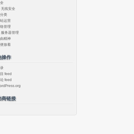
全
无线安全
分类
站运营
络管理
服务器管理
由精神
便放着
他操作
录
目 feed
论 feed
ordPress.org
助商链接