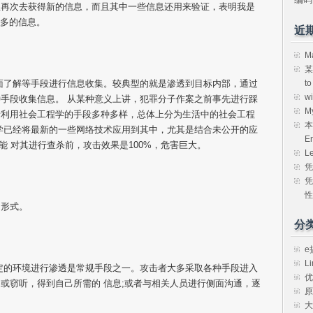
息再次去获得新的信息，而且其中一些信息还用来验证，表明我是
更多的信息。
近
M
某
t
面了解等手段进行信息收集。较典型的就是渗透到目标内部，通过
w
手段收集信息。 从某种意义上讲，犯罪分子作案之前事先进行踩
M
者利用社会工程学的手段多种多样，总体上分为生活中的社会工程
本
学已经将最新的一些网络技术应用到其中，尤其是结合未公开的应
E
不能 对其进行查杀前，攻击效果是100%，危害巨大。
L
凭
凭
性
的形式。
分
e
Li
定的环境进行渗透是常规手段之一。攻击者大多采取各种手段进入
优
或窃听，得到自己所需的 信息;或者与相关人员进行侧面沟通，逐
原
大