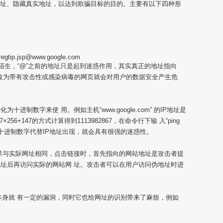
地址、隐藏真实地址，以达到欺骗目标的目的。主要有以下四种形
/regtip.jsp@www.google.com
陌生，“@”之前的地址只是起到迷惑作用，其实真正的地址指向
的地 址更改为带有攻击性或感染病毒的网页就会对用户的数据安全产生危
十进制数字来使 用。例如主机“www.google.com” 的IP地址是
562+7×256+147的方式计算得到1113982867，在命令行下输 入“ping
如果用十进制数字代替IP地址出现，就会具有很强的迷惑性。
求与实际网址相同，点击链接时，首先指向的网站地址是攻击者提
址后再访问实际的网站网 址。攻击者可以在用户访问伪地址时进
编码，它本身就 有一定的漏洞，同时它也给网址的识别带来了麻烦，例如