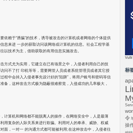
要依赖于“诱骗”的技术，诱导被攻击的计算机或者网络的个体提供
信息来进 一步的获取访问该网络或计算机的信息。社会工程学基
往往以技术为主，借助获取的有用信息实施攻击。
Vul
攻击方式尤为实用，它建立在已有场景之中，入侵者利用自己的技
标
访问不了打 印机等等，需要网管人员或者系统管理员或者其它授
过程中会掉入入侵者事先设计好的“陷阱”，将用户账号和密码等信
ap
的准备，这种攻击方式极为隐蔽很难察觉，入侵成功的几率极大，
L
M
Serv
wor
击，计算机和网络都不能脱离人的操作，在网络安全中，人是最薄
令
要利用复杂的人际关系来进行欺骗。利用对人的奉承、威胁、权威
操
对面，一对一 的沟通方式都可能被利用;在这种攻击中，入侵者往
编码