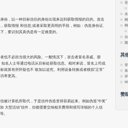
安
未
实身份，以一种目标信任的身份出现来达到获取情报的目的。攻击
网
网
，获取情报 和信息;或者采取更高明的手段，例如：伪造身份证、
况下，要识别其真伪是有一定难度的。
自
随
其
击者也不必担当很大的风险。一般情况下，攻击者冒名亲戚、朋
、知名人士等通过电话从目标处获取信息。相对来说，冒名上司或
登
标就算有所怀疑也不 敢加以追究。利用设备转换或者模拟“正常”
条
成功率更高。
评
W
赞
信被计算机所取代，于是信件伪造变得容易起来。例如伪造“中奖”
参加 大型活动”信件，但都需要交纳相关费用和填写详细的个人信
等等。