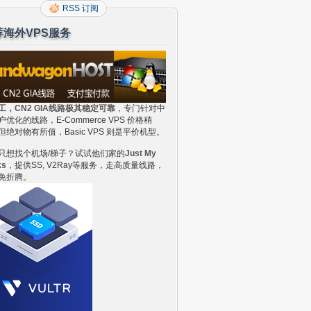
RSS 订阅
荐海外VPS服务
工，CN2 GIA线路极其稳定可靠
，专门针对中
户优化的线路，E-Commerce VPS 价格稍
但绝对物有所值，Basic VPS 则是平价机型。
只想找个机场/梯子？试试他们家的
Just My
ks
，提供SS, V2Ray等服务，走高质量线路，
免折腾。