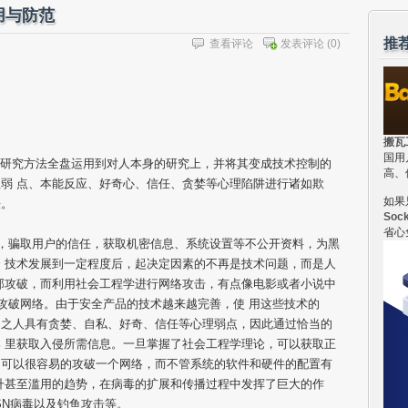
用与防范
推
查看评论
发表评论
(0)
搬瓦
国用
g)是把对物的研究方法全盘运用到对人本身的研究上，并将其变成技术控制的
高、
弱 点、本能反应、好奇心、信任、贪婪等心理陷阱进行诸如欺
如果
法。
Soc
省心
征，骗取用户的信任，获取机密信息、系统设置等不公开资料，为黑
 技术发展到一定程度后，起决定因素的不再是技术问题，而是人
部攻破，而利用社会工程学进行网络攻击，有点像电影或者小说中
功攻破网络。由于安全产品的技术越来越完善，使 用这些技术的
加之人具有贪婪、自私、好奇、信任等心理弱点，因此通过恰当的
 里获取入侵所需信息。一旦掌握了社会工程学理论，可以获取正
，可以很容易的攻破一个网络，而不管系统的软件和硬件的配置有
升甚至滥用的趋势，在病毒的扩展和传播过程中发挥了巨大的作
SN病毒以及钓鱼攻击等。