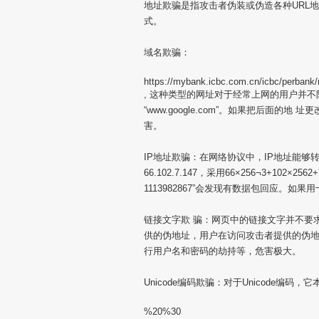
地址欺骗是指攻击者伪装或伪造各种URL
式。
域名欺骗：
https://mybank.icbc.com.cn/icbc/perbank
, 这种类型的网址对于经常上网的用户并不
“www.google.com”。如果把后面
害。
IP地址欺骗：在网络协议中，IP地址能够转化为
66.102.7.147，采用66×256¬3+102×2
1113982867”会发现有数据包回应。
链接文字欺 骗：网页中的链接文字并不要
供的伪地址，用户在访问攻击者提供的伪地
行用户名和密码的劫持等，危害极大。
Unicode编码欺骗：对于Unicode
%20%30