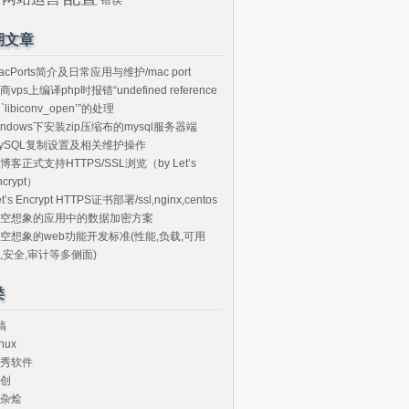
期文章
acPorts简介及日常应用与维护/mac port
商vps上编译php时报错“undefined reference
o `libiconv_open’”的处理
indows下安装zip压缩布的mysql服务器端
ySQL复制设置及相关维护操作
博客正式支持HTTPS/SSL浏览（by Let’s
ncrypt）
et’s Encrypt HTTPS证书部署/ssl,nginx,centos
空想象的应用中的数据加密方案
空想象的web功能开发标准(性能,负载,可用
,安全,审计等多侧面)
类
搞
nux
秀软件
创
杂烩