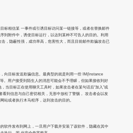
目标相信某 一事件或引诱目标访问某一链接等，或者在替换邮件
程序到附件中，诱使目标运行，以达到某种不可告人的目的。利用
攻击，隐蔽性强，成功率高，危害性大，而且目前邮件欺骗攻击已
目标发送欺骗信息。最典型的就是利用一些 IM(Instance
、MSN等。用户接受到陌生人的消息可能会不予理睬，但如果接收到好
地，当目标正在使用聊天工具时，如果攻击者在某句话后“加入”或
收者看到信息与自己密切相关，无形中放松了警惕， 攻击者会以发
问网站或者执行木马程序，达到攻击的目的。
毒的软件发布到网上，一旦用户下载并安装了该软件，隐藏在其中
去执行，因 此安全危害极高。