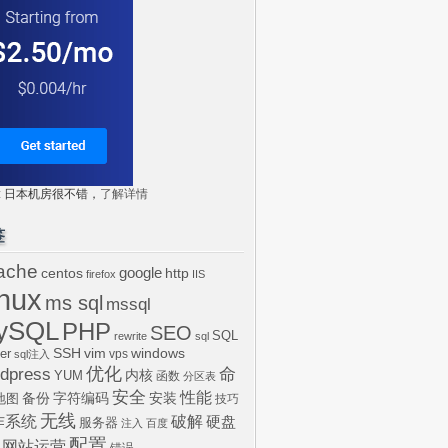
tr: 日本机房很不错，
了解详情
签
ache
centos
google
http
firefox
IIS
inux
ms sql
mssql
ySQL
PHP
SEO
SQL
rewrite
sql
SSH
vim
windows
er
vps
sql注入
dpress
优化
命
内核
YUM
函数
分区表
安全
性能
安装
备份
字符编码
地图
技巧
无线
作系统
破解
硬盘
服务器
注入
百度
配置
网站运营
错误