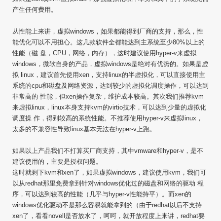
产生任何费用。
从性能上来讲，虚拟windows，如果都能得到厂商的支持，那么，性
能优化可以不用担心。这几款软件全都能达到主系统至少80%以上的
性能（磁 盘，CPU，网络，内存），这时建议使用hyper-v来虚拟
windows，微软自身的产品，虚拟windows是绝对有优势的。如果是虚
拟 linux，建议首先使用xen，支持linux的半虚拟化，可以直接使用主
系统的cpu和磁盘及网络资源，达到较少的虚拟化调度操作，可以达到
非常高的 性能，但xen操作复杂，维护成本较高。其次我们推荐kvm
来虚拟linux，linux本身支持kvm的virtio技术，可以达到少量的虚拟化
调度操 作，得到较高的系统性能。不推荐使用hyper-v来虚拟linux，
太多的不兼容性导致linux基本无法在hyper-v上跑。
如果以上产品我们不打算买厂商支持，其中vmware和hyper-v，是不
建议使用的，主要是授权问题。
这时就剩下kvm和xen了，如果虚拟windows，建议使用kvm，我们可
以从redhat那里免费拿到针对windows优化过的磁盘和网络的驱动 程
序，可以达到较高的性能（几乎与hyper-v性能持平）。而xen的
windows优化驱动不是那么容易就能拿到的（由于redhat以后不支持
xen了，看看novell是否放水了，呵呵，就开放程度上来讲，redhat要