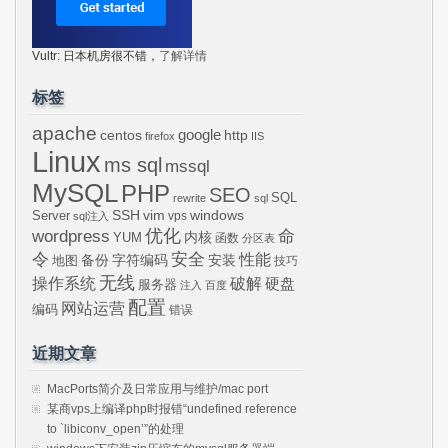
Vultr: 日本机房很不错，
了解详情
标签
apache
centos
google
http
firefox
IIS
Linux
ms sql
mssql
MySQL
PHP
SEO
SQL
rewrite
sql
SSH
vim
windows
Server
vps
sql注入
wordpress
优化
命
内核
YUM
函数
分区表
令
安全
性能
安装
备份
字符编码
地图
技巧
无线
操作系统
破解
硬盘
服务器
注入
百度
配置
网站运营
编码
错误
近期文章
MacPorts简介及日常应用与维护/mac port
某商vps上编译php时报错“undefined reference
to `libiconv_open’”的处理