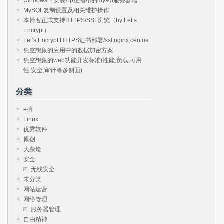
windows下安装zip压缩布的mysql服务器端
MySQL复制设置及相关维护操作
本博客正式支持HTTPS/SSL浏览（by Let’s
Encrypt）
Let’s Encrypt HTTPS证书部署/ssl,nginx,centos
凭空想象的应用中的数据加密方案
凭空想象的web功能开发标准(性能,负载,可用
性,安全,审计等多侧面)
分类
e搞
Linux
优秀软件
原创
大杂烩
安全
无线安全
未分类
网站运营
网络管理
服务器管理
自由精神