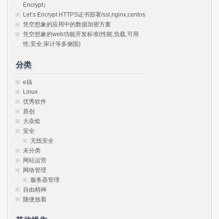
Encrypt）
Let’s Encrypt HTTPS证书部署/ssl,nginx,centos
凭空想象的应用中的数据加密方案
凭空想象的web功能开发标准(性能,负载,可用
性,安全,审计等多侧面)
分类
e搞
Linux
优秀软件
原创
大杂烩
安全
无线安全
未分类
网站运营
网络管理
服务器管理
自由精神
随便放着