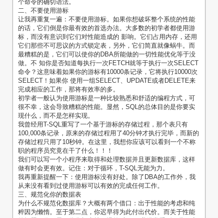
个命令的确切语法。
二、不要使用游标
让我再重复一遍：不要使用游标。如果你想破坏整个系统的性能
的话，它们倒是你最有效的首选办法。大多数的初学者都使用游
标，而没有意识到它们对性能造成的 影响。它们占用内存，还用
它们那些不可思议的方式锁定表，另外，它们简直就像蜗牛。而
最糟糕的是，它们可以使你的DBA所能做的一切性能优化等于没
做。不 知你是否知道每执行一次FETCH就等于执行一次SELECT
命令？这意味着如果你的游标有10000条记录，它将执行10000次
SELECT！如果你 使用一组SELECT、UPDATE或者DELETE来
完成相应的工作，那将有效率的多。
初学者一般认为使用游标是一种比较熟悉和舒适的编程方式，可
很不幸，这会导致糟糕的性能。显然，SQL的总体目的是你要实
现什么，而不是怎样实现。
我曾经用T-SQL重写了一个基于游标的存储过程，那个表只有
100,000条记录，原来的存储过程用了40分钟才执行完毕，而新的
存储过程只用了10秒钟。在这里，我想你应该可以看到一个不称
职的程序员究竟在干了什么！！！
我们可以写一个小程序来取得和处理数据并且更新数据库，这样
做有时会更有效。记住：对于循环，T-SQL无能为力。
我再重新提醒一下：使用游标没有好处。除了DBA的工作外，我
从来没有看到过使用游标可以有效的完成任何工作。
三、规范化你的数据表
为什么不规范化数据库？大概有两个借口：出于性能的考虑和纯
粹因为懒惰。至于第二点，你迟早得为此付出代价。而关于性能