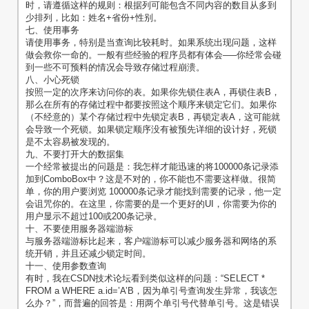
时，请遵循这样的规则：根据列可能包含不同内容的数目从多到
少排列，比如：姓名+省份+性别。
七、使用事务
请使用事务，特别是当查询比较耗时。如果系统出现问题，这样
做会救你一命的。一般有些经验的程序员都有体会—–你经常会碰
到一些不可预料的情况会导致存储过程崩溃。
八、小心死锁
按照一定的次序来访问你的表。如果你先锁住表A，再锁住表B，
那么在所有的存储过程中都要按照这个顺序来锁定它们。如果你
（不经意的）某个存储过程中先锁定表B，再锁定表A，这可能就
会导致一个死锁。如果锁定顺序没有被预先详细的设计好，死锁
是不太容易被发现的。
九、不要打开大的数据集
一个经常被提出的问题是：我怎样才能迅速的将100000条记录添
加到ComboBox中？这是不对的，你不能也不需要这样做。很简
单，你的用户要浏览 100000条记录才能找到需要的记录，他一定
会诅咒你的。在这里，你需要的是一个更好的UI，你需要为你的
用户显示不超过100或200条记录。
十、不要使用服务器端游标
与服务器端游标比起来，客户端游标可以减少服务器和网络的系
统开销，并且还减少锁定时间。
十一、使用参数查询
有时，我在CSDN技术论坛看到类似这样的问题：“SELECT *
FROM a WHERE a.id=’A’B，因为单引号查询发生异常，我该怎
么办？”，而普遍的回答是：用两个单引号代替单引号。这是错误