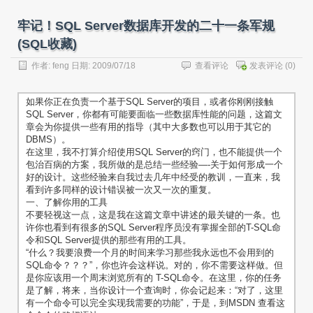
牢记！SQL Server数据库开发的二十一条军规
(SQL收藏)
作者:
feng
日期: 2009/07/18
查看评论
发表评论
(0)
如果你正在负责一个基于SQL Server的项目，或者你刚刚接触
SQL Server，你都有可能要面临一些数据库性能的问题，这篇文
章会为你提供一些有用的指导（其中大多数也可以用于其它的
DBMS）。
在这里，我不打算介绍使用SQL Server的窍门，也不能提供一个
包治百病的方案，我所做的是总结一些经验—-关于如何形成一个
好的设计。这些经验来自我过去几年中经受的教训，一直来，我
看到许多同样的设计错误被一次又一次的重复。
一、了解你用的工具
不要轻视这一点，这是我在这篇文章中讲述的最关键的一条。也
许你也看到有很多的SQL Server程序员没有掌握全部的T-SQL命
令和SQL Server提供的那些有用的工具。
“什么？我要浪费一个月的时间来学习那些我永远也不会用到的
SQL命令？？？”，你也许会这样说。对的，你不需要这样做。但
是你应该用一个周末浏览所有的 T-SQL命令。在这里，你的任务
是了解，将来，当你设计一个查询时，你会记起来：“对了，这里
有一个命令可以完全实现我需要的功能”，于是，到MSDN 查看这