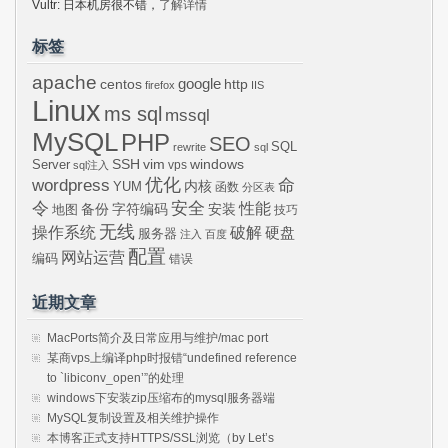
Vultr: 日本机房很不错，
了解详情
标签
apache
centos
google
http
firefox
IIS
Linux
ms sql
mssql
MySQL
PHP
SEO
SQL
rewrite
sql
SSH
vim
windows
Server
vps
sql注入
wordpress
优化
命
内核
YUM
函数
分区表
令
安全
性能
安装
备份
字符编码
地图
技巧
无线
操作系统
破解
硬盘
服务器
注入
百度
配置
网站运营
编码
错误
近期文章
MacPorts简介及日常应用与维护/mac port
某商vps上编译php时报错“undefined reference
to `libiconv_open’”的处理
windows下安装zip压缩布的mysql服务器端
MySQL复制设置及相关维护操作
本博客正式支持HTTPS/SSL浏览（by Let’s