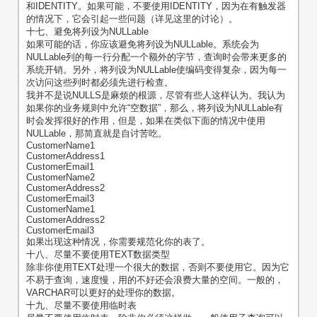
和IDENTITY。如果可能，不要使用IDENTITY，因为在有触发器
的情况下，它会引起一些问题（详见这里的讨论）。
十七、避免将列设为NULLable
如果可能的话，你应该避免将列设为NULLable。系统会为
NULLable列的每一行分配一个额外的字节，查询时会带来更多的
系统开销。另外，将列设为NULLable使编码变得复杂，因为每一
次访问这些列时都必须先进行检查。
我并不是说NULLS是麻烦的根源，尽管有些人这样认为。我认为
如果你的业务规则中允许“空数据”，那么，将列设为NULLable有
时会发挥很好的作用，但是，如果在类似下面的情况中使用
NULLable，那简直就是自讨苦吃。
CustomerName1
CustomerAddress1
CustomerEmail1
CustomerName2
CustomerAddress2
CustomerEmail3
CustomerName1
CustomerAddress2
CustomerEmail3
如果出现这种情况，你需要规范化你的表了。
十八、尽量不要使用TEXT数据类型
除非你使用TEXT处理一个很大的数据，否则不要使用它。因为它
不易于查询，速度慢，用的不好还会浪费大量的空间。一般的，
VARCHAR可以更好的处理你的数据。
十九、尽量不要使用临时表