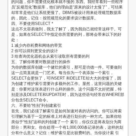
的问题，你不需要优化根本就不慢的 东西。我经常看到一些程序
员“反规范化”数据库，他们的理由是“原来的设计太慢了”，可结果
却常常是他们让系统更慢了。DBMS被设计用来处理规范数据库
的，因此，记住：按照规范化的要求设计数据库。
四、不要使用SELECT *
这点不太容易做到，我太了解了，因为我自己就经常这样干。可
是，如果在SELECT中指定你所需要的列，那将会带来以下的好
处：
1 减少内存耗费和网络的带宽
2 你可以得到更安全的设计
3 给查询优化器机会从索引读取所有需要的列
五、了解你将要对数据进行的操作
为你的数据库创建一个健壮的索引，那可是功德一件。可要做到
这一点简直就是一门艺术。每当你为一个表添加一个索引，
SELECT会更快了，可INSERT 和DELETE却大大的变慢了，因
为创建了维护索引需要许多额外的工作。显然，这里问题的关键
是：你要对这张表进行什么样的操作。这个问题不太好把握，特
别是涉及DELETE和UPDATE时，因为这些语句经常在WHERE部
分包含SELECT命令。
六、不要给“性别”列创建索引
首先，我们必须了解索引是如何加速对表的访问的。你可以将索
引理解为基于一定的标准上对表进行划分的一种方式。如果你给
类似于“性别”这样的列创建了一个 索引，你仅仅是将表划分为两
部分：男和女。你在处理一个有1,000,000条记录的表，这样的划
分有什么意义？记住：维护索引是比较费时的。当你设计索 引