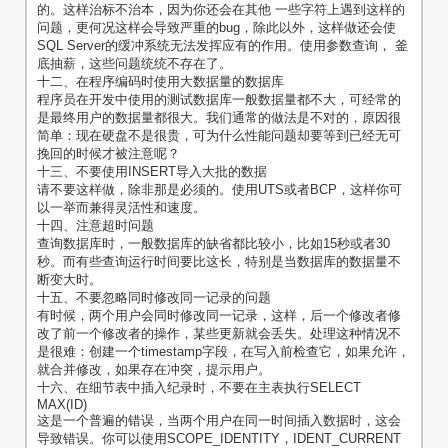
的。这样治标不治本，因为你还会在其他 一些字符上遇到这样的
问题，更何况这样会导致严重的bug，除此以外，这样做还会使
SQL Server的缓冲系统无法发挥应有的作用。使用参数查询， 釜
底抽薪，这些问题统统不存在了。
十二、在程序编码时使用大数据量的数据库
程序员在开发中使用的测试数据库一般数据量都不大，可经常的
是最终用户的数据量都很大。我们通常的做法是不对的，原因很
简单：现在硬盘不是很贵，可为什么性能问题却要等到已经无可
挽回的时候才被注意呢？
十三、不要使用INSERT导入大批的数据
请不要这样做，除非那是必须的。使用UTS或者BCP，这样你可
以一举而兼得灵活性和速度。
十四、注意超时问题
查询数据库时，一般数据库的缺省都比较小，比如15秒或者30
秒。而有些查询运行时间要比这长，特别是当数据库的数据量不
断变大时。
十五、不要忽略同时修改同一记录的问题
有时候，两个用户会同时修改同一记录，这样，后一个修改者修
改了前一个修改者的操作，某些更新就会丢失。处理这种情况不
是很难：创建一个timestamp字段，在写入前检查它，如果允许，
就合并修改，如果存在冲突，提示用户。
十六、在细节表中插入纪录时，不要在主表执行SELECT
MAX(ID)
这是一个普遍的错误，当两个用户在同一时间插入数据时，这会
导致错误。你可以使用SCOPE_IDENTITY，IDENT_CURRENT