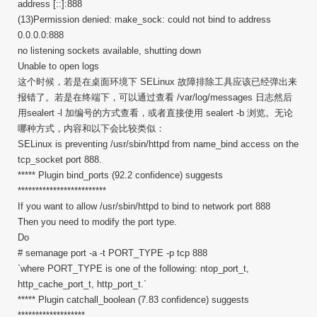
address [::]:888
(13)Permission denied: make_sock: could not bind to address
0.0.0.0:888
no listening sockets available, shutting down
Unable to open logs
这个时候，若是在桌面环境下 SELinux 故障排除工具应该已经弹出来
报错了。若是在终端下，可以通过查看 /var/log/messages 日志然后
用sealert -l 加编号的方式查看，或者直接使用 sealert -b 浏览。无论
哪种方式，内容和以下会比较类似：
SELinux is preventing /usr/sbin/httpd from name_bind access on the
tcp_socket port 888.
***** Plugin bind_ports (92.2 confidence) suggests
*************************
If you want to allow /usr/sbin/httpd to bind to network port 888
Then you need to modify the port type.
Do
# semanage port -a -t PORT_TYPE -p tcp 888
`where PORT_TYPE is one of the following: ntop_port_t,
http_cache_port_t, http_port_t.`
***** Plugin catchall_boolean (7.83 confidence) suggests
*******************