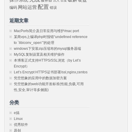
服务器
注入
百度
配置
网站运营
编码
错误
近期文章
MacPorts简介及日常应用与维护/mac port
某商vps上编译php时报错“undefined reference
to `libiconv_open’”的处理
windows下安装zip压缩布的mysql服务器端
MySQL复制设置及相关维护操作
本博客正式支持HTTPS/SSL浏览（by Let’s
Encrypt）
Let’s Encrypt HTTPS证书部署/ssl,nginx,centos
凭空想象的应用中的数据加密方案
凭空想象的web功能开发标准(性能,负载,可用
性,安全,审计等多侧面)
分类
e搞
Linux
优秀软件
原创