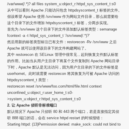
/var/www(/.*)? all files system_u:object_r:httpd_sys_content_t:s0
从中可以看到 Apache 只能访问包含 httpdsyscontent_t 标签的文件。
假设希望 Apache 使用 /srv/www 作为网站文件目录，那么就需要给
这个目录下的文件增加 httpdsyscontent_t 标签，分两步实现。
首先为 /srv/www 这个目录下的文件添加默认标签类型：semanage
fcontext -a -t httpd_sys_content_t ‘/srv/www(/.*)?’
然后用新的标签类型标注已有文件：restorecon -Rv /srv/www 之后
Apache 就可以使用该目录下的文件构建网站了。
其中 restorecon 在 SELinux 管理中很常见，起到恢复文件默认标签
的作用。比如当从用户主目录下将某个文件复制到 Apache 网站目录
下时，Apache 默认是无法访问，因为用户主目录的下的文件标签是
userhomet。此时就需要 restorecon 将其恢复为可被 Apache 访问的
httpdsyscontent_t 类型：
restorecon reset /srv/www/foo.com/html/file.html context
unconfined_u:object_r:user_home_t:s0-
>system_u:object_r:httpd_sys_content_t:s0
2. 让 Apache 侦听非标准端口
默认情况下 Apache 只侦听 80 和 443 两个端口，若是直接指定其侦
听 888 端口的话，会在 service httpd restart 的时候报错：
Starting httpd: (13)Permission denied: make_sock: could not bind to