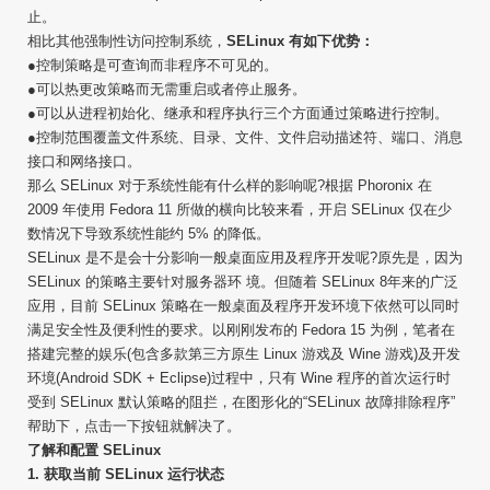
止。
相比其他强制性访问控制系统，
SELinux 有如下优势：
●控制策略是可查询而非程序不可见的。
●可以热更改策略而无需重启或者停止服务。
●可以从进程初始化、继承和程序执行三个方面通过策略进行控制。
●控制范围覆盖文件系统、目录、文件、文件启动描述符、端口、消息
接口和网络接口。
那么 SELinux 对于系统性能有什么样的影响呢?根据 Phoronix 在
2009 年使用 Fedora 11 所做的横向比较来看，开启 SELinux 仅在少
数情况下导致系统性能约 5% 的降低。
SELinux 是不是会十分影响一般桌面应用及程序开发呢?原先是，因为
SELinux 的策略主要针对服务器环 境。但随着 SELinux 8年来的广泛
应用，目前 SELinux 策略在一般桌面及程序开发环境下依然可以同时
满足安全性及便利性的要求。以刚刚发布的 Fedora 15 为例，笔者在
搭建完整的娱乐(包含多款第三方原生 Linux 游戏及 Wine 游戏)及开发
环境(Android SDK + Eclipse)过程中，只有 Wine 程序的首次运行时
受到 SELinux 默认策略的阻拦，在图形化的“SELinux 故障排除程序”
帮助下，点击一下按钮就解决了。
了解和配置 SELinux
1. 获取当前 SELinux 运行状态