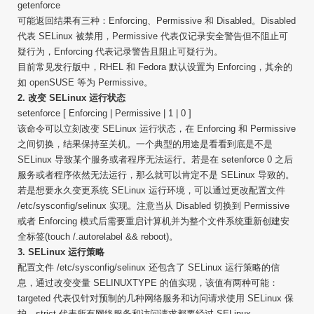
getenforce
可能返回结果有三种：Enforcing、Permissive 和 Disabled。Disabled
代表 SELinux 被禁用，Permissive 代表仅记录安全警告但不阻止可
疑行为，Enforcing 代表记录警告且阻止可疑行为。
目前常见发行版中，RHEL 和 Fedora 默认设置为 Enforcing，其余的
如 openSUSE 等为 Permissive。
2. 改变 SELinux 运行状态
setenforce [ Enforcing | Permissive | 1 | 0 ]
该命令可以立刻改变 SELinux 运行状态，在 Enforcing 和 Permissive
之间切换，结果保持至关机。一个典型的用途是看看到底是不是
SELinux 导致某个服务或者程序无法运行。若是在 setenforce 0 之后
服务或者程序依然无法运行，那么就可以肯定不是 SELinux 导致的。
若是想要永久变更系统 SELinux 运行环境，可以通过更改配置文件
/etc/sysconfig/selinux 实现。注意当从 Disabled 切换到 Permissive
或者 Enforcing 模式后需要重启计算机并为整个文件系统重新创建安
全标签(touch /.autorelabel && reboot)。
3. SELinux 运行策略
配置文件 /etc/sysconfig/selinux 还包含了 SELinux 运行策略的信
息，通过改变变量 SELINUXTYPE 的值实现，该值有两种可能：
targeted 代表仅针对预制的几种网络服务和访问请求使用 SELinux 保
护，strict 代表所有网络服务和访问请求都要经过 SELinux。