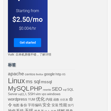
Vultr: 日本机房很不错，
了解详情
标签
apache
centos
google
http
firefox
IIS
Linux
ms sql
mssql
MySQL
PHP
SEO
SQL
rewrite
sql
SSH
vim
windows
Server
vps
sql注入
wordpress
优化
命
内核
YUM
函数
分区表
令
安全
性能
安装
备份
字符编码
地图
技巧
无线
操作系统
破解
硬盘