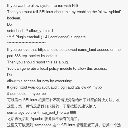
If you want to allow system to run with NIS
Then you must tell SELinux about this by enabling the ‘allow_ypbind’
boolean.
Do
setsebool -P allow_ypbind 1
***** Plugin catchall (1.41 confidence) suggests
***************************
If you believe that httpd should be allowed name_bind access on the
port 888 tcp_socket by default.
Then you should report this as a bug.
You can generate a local policy module to allow this access.
Do
allow this access for now by executing:
# grep httpd /var/log/audit/audit.log | audit2allow -M mypol
# semodule -i mypol.pp
可以看出 SELinux 根据三种不同情况分别给出了对应的解决方法。在
这里，第一种情况是我们想要的，于是按照其建议输入：
semanage port -a -t http_port_t -p tcp 888
之后再次启动 Apache 服务就不会有问题了。
这里又可以见到 semanage 这个 SELinux 管理配置工具。它第一个选