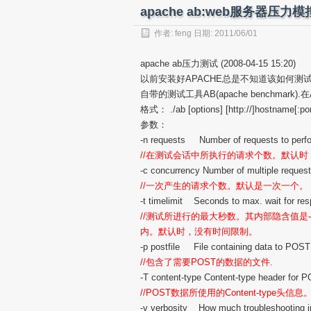
apache ab:web服务器压力
作者:
feng
日期: 2011/06/01
apache ab压力测试 (2008-04-15 15:20)
以前安装好APACHE总是不知道该如何测试
自带的测试工具AB(apache benchmark)
格式： ./ab [options] [http://]hostname[:por
参数：
-n requests Number of requests to perf
//在测试会话中所执行的请求个数。默认
-c concurrency Number of multiple reques
//一次产生的请求个数。默认是一次一个。
-t timelimit Seconds to max. wait for re
//测试所进行的最大秒数。其内部隐含值是-
内。默认时，没有时间限制。
-p postfile File containing data to POST
//包含了需要POST的数据的文件.
-T content-type Content-type header for 
//POST数据所使用的Content-type头信息
-v verbosity How much troubleshooting inf