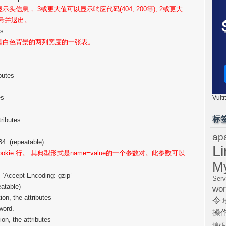
示头信息， 3或更大值可以显示响应代码(404, 200等), 2或更大
本号并退出。
s
它是白色背景的两列宽度的一张表。
ibutes
es
Vul
标
tributes
ap
4. (repeatable)
L
一个Cookie:行。 其典型形式是name=value的一个参数对。此参数可以
M
. ‘Accept-Encoding: gzip’
Serv
eatable)
wor
n, the attributes
令
word.
操
on, the attributes
编码