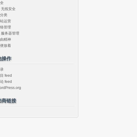
全
无线安全
分类
站运营
络管理
服务器管理
由精神
便放着
他操作
录
目 feed
论 feed
ordPress.org
助商链接