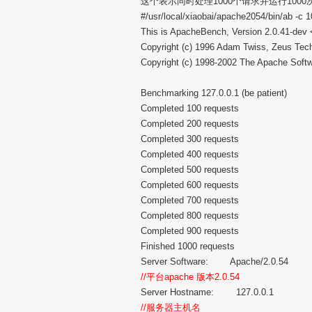
这个表示同时处理1000个请求并运行1000次in
#/usr/local/xiaobai/apache2054/bin/ab -c 
This is ApacheBench, Version 2.0.41-dev 
Copyright (c) 1996 Adam Twiss, Zeus Tec
Copyright (c) 1998-2002 The Apache Soft
Benchmarking 127.0.0.1 (be patient)
Completed 100 requests
Completed 200 requests
Completed 300 requests
Completed 400 requests
Completed 500 requests
Completed 600 requests
Completed 700 requests
Completed 800 requests
Completed 900 requests
Finished 1000 requests
Server Software: Apache/2.0.54
//平台apache 版本2.0.54
Server Hostname: 127.0.0.1
//服务器主机名