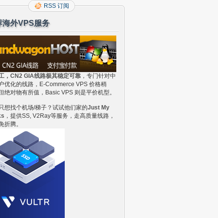
RSS 订阅
荐海外VPS服务
工，CN2 GIA线路极其稳定可靠
，专门针对中
户优化的线路，E-Commerce VPS 价格稍
但绝对物有所值，Basic VPS 则是平价机型。
只想找个机场/梯子？试试他们家的
Just My
ks
，提供SS, V2Ray等服务，走高质量线路，
免折腾。