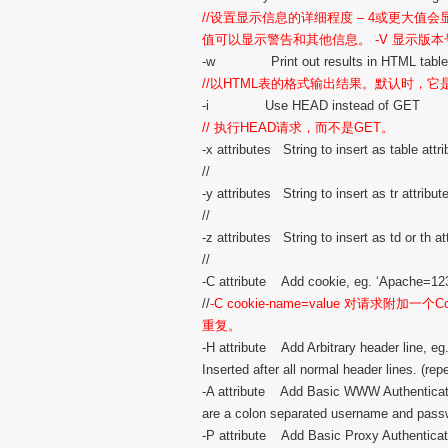
//设置显示信息的详细程度 – 4或更大值会显
值可以显示警告和其他信息。 -V 显示版
-w Print out results in HTML table
//以HTML表的格式输出结果。默认时，
-i Use HEAD instead of GET
// 执行HEAD请求，而不是GET。
-x attributes String to insert as table attr
//
-y attributes String to insert as tr attribut
//
-z attributes String to insert as td or th at
//
-C attribute Add cookie, eg. ‘Apache=123
//
-C cookie-name=value 对请求附加
重复。
-H attribute Add Arbitrary header line, eg
Inserted after all normal header lines. (rep
-A attribute Add Basic WWW Authenticatio
are a colon separated username and pass
-P attribute Add Basic Proxy Authenticati