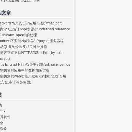
期文章
acPorts简介及日常应用与维护/mac port
商vps上编译php时报错“undefined reference
o `libiconv_open’”的处理
indows下安装zip压缩布的mysql服务器端
ySQL复制设置及相关维护操作
博客正式支持HTTPS/SSL浏览（by Let’s
ncrypt）
et’s Encrypt HTTPS证书部署/ssl,nginx,centos
空想象的应用中的数据加密方案
空想象的web功能开发标准(性能,负载,可用
,安全,审计等多侧面)
类
搞
nux
秀软件
创
杂烩