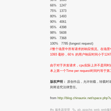
66% 1247
75% 1373
80% 1493
90% 4061
95% 4398
98% 5608
99% 7368
100% 7785 (longest request)
//整个场景中所有请求的响应情况。在场
1093 毫秒，60％ 的用户响应时间小于12
由于对于并发请求，cpu实际上并不是同
本上第一个Time per request时间约等于第
版权声明：
原创作品，允许转载，转载时请
则将追究法律责任。
from
http://blog.chinaunix.net/space.ph
服务器管理
ab
,
apache
,
web
,
web服