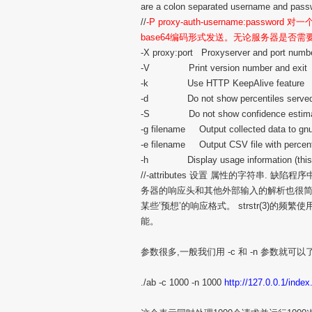
are a colon separated username and pass
//
-P proxy-auth-username:pa
base64编码形式发送。无论服务器是否需
-X proxy:port Proxyserver and port numbe
-V Print version number and exit
-k Use HTTP KeepAlive feature
-d Do not show percentiles served 
-S Do not show confidence estimato
-g filename Output collected data to gnup
-e filename Output CSV file with percen
-h Display usage information (this
//-attributes 设置 属性的字符串
务器的响应头和其他外部输入的解析也很简单，
某些’预想’的响应格式。 strstr(3)
能。
参数很多,一般我们用 -c 和 -n 参数就可以了
./ab -c 1000 -n 1000
http://127.0.0.1/index