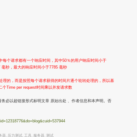
景中每个请求都有一个响应时间，其中50％的用户响应时间小于
47 毫秒，最大的响应时间小于7785 毫秒
时处理的，而是按照每个请求获得的时间片逐个轮转处理的，所以基
二个Time per request时间乘以并发请求数
务必以超链接形式标明文章 原始出处 、作者信息和本声明。否
p?uid=12318776&do=blog&cuid=537944
务器
,
压力测试
,
工具
,
服务器
,
测试