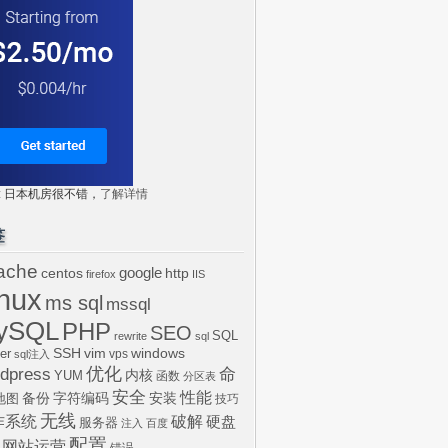
tr: 日本机房很不错，
了解详情
签
ache
centos
google
http
firefox
IIS
inux
ms sql
mssql
ySQL
PHP
SEO
SQL
rewrite
sql
SSH
vim
windows
er
vps
sql注入
dpress
优化
命
内核
YUM
函数
分区表
安全
性能
安装
备份
字符编码
地图
技巧
无线
作系统
破解
硬盘
服务器
注入
百度
配置
网站运营
错误