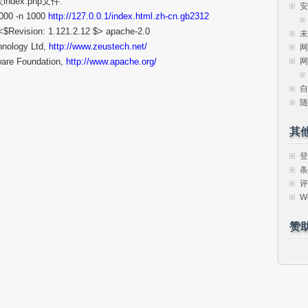
dex.php文件.
安
1000 -n 1000
http://127.0.0.1/index.html.zh-cn.gb2312
<$Revision: 1.121.2.12 $> apache-2.0
未
hnology Ltd,
http://www.zeustech.net/
网
网
ware Foundation,
http://www.apache.org/
自
随
其
登
条
评
W
赞