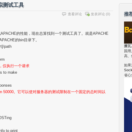
模拟测试工具
推
查看评论
发表评论
(0)
APACHE的性能，现在总算找到一个测试工具了。就是APACHE
.在APACHE的bin目录下。
搬瓦
t]/path
国用
高、
orm
如果
时，仅执行一个请求
Soc
ts to make
省心
sponses
n 50000。它可以使对服务器的测试限制在一个固定的总时间以
POSTing
。
o to print