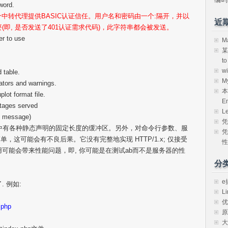
word.
ssword 对一个中转代理提供BASIC认证信任。用户名和密码由一个:隔开，并以
近
要(即, 是否发送了401认证需求代码)，此字符串都会被发送。
r to use
M
某
t
w
table.
M
rs and warnings.
本
lot format file.
E
tages served
L
 message)
凭
. 缺陷程序中有各种静态声明的固定长度的缓冲区。另外，对命令行参数、服
凭
这可能会有不良后果。它没有完整地实现 HTTP/1.x; 仅接受
性
的频繁使用可能会带来性能问题，即, 你可能是在测试ab而不是服务器的性
分
e
. 例如:
Li
优
.php
原
大