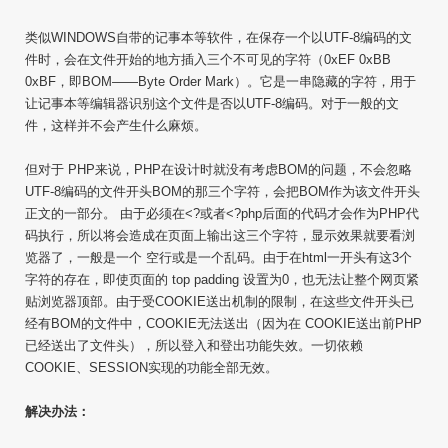
类似WINDOWS自带的记事本等软件，在保存一个以UTF-8编码的文
件时，会在文件开始的地方插入三个不可见的字符（0xEF 0xBB
0xBF，即BOM——Byte Order Mark）。它是一串隐藏的字符，用于
让记事本等编辑器识别这个文件是否以UTF-8编码。对于一般的文
件，这样并不会产生什么麻烦。
但对于 PHP来说，PHP在设计时就没有考虑BOM的问题，不会忽略
UTF-8编码的文件开头BOM的那三个字符，会把BOM作为该文件开头
正文的一部分。 由于必须在<?或者<?php后面的代码才会作为PHP代
码执行，所以将会造成在页面上输出这三个字符，显示效果就要看浏
览器了，一般是一个 空行或是一个乱码。由于在html一开头有这3个
字符的存在，即使页面的 top padding 设置为0，也无法让整个网页紧
贴浏览器顶部。由于受COOKIE送出机制的限制，在这些文件开头已
经有BOM的文件中，COOKIE无法送出（因为在 COOKIE送出前PHP
已经送出了文件头），所以登入和登出功能失效。一切依赖
COOKIE、SESSION实现的功能全部无效。
解决办法：