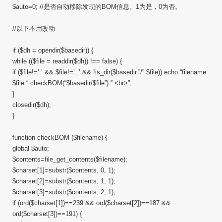
$auto=0; //是否自动移除发现的BOM信息。1为是，0为否。
//以下不用改动
if ($dh = opendir($basedir)) {
while (($file = readdir($dh)) !== false) {
if ($file!=’.’ && $file!=’..’ && !is_dir($basedir.”/”.$file)) echo “filename:
$file “.checkBOM(“$basedir/$file”).” <br>”;
}
closedir($dh);
}
function checkBOM ($filename) {
global $auto;
$contents=file_get_contents($filename);
$charset[1]=substr($contents, 0, 1);
$charset[2]=substr($contents, 1, 1);
$charset[3]=substr($contents, 2, 1);
if (ord($charset[1])==239 && ord($charset[2])==187 &&
ord($charset[3])==191) {