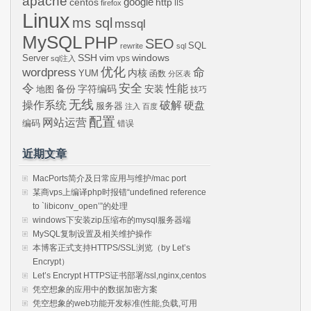
apache
centos
google
http
firefox
IIS
Linux
ms sql
mssql
MySQL
PHP
SEO
SQL
rewrite
sql
SSH
vim
windows
Server
vps
sql注入
wordpress
优化
命
内核
YUM
函数
分区表
令
安全
性能
安装
备份
字符编码
地图
技巧
无线
操作系统
破解
硬盘
服务器
注入
百度
配置
网站运营
编码
错误
近期文章
MacPorts简介及日常应用与维护/mac port
某商vps上编译php时报错“undefined reference
to `libiconv_open’”的处理
windows下安装zip压缩布的mysql服务器端
MySQL复制设置及相关维护操作
本博客正式支持HTTPS/SSL浏览（by Let’s
Encrypt）
Let’s Encrypt HTTPS证书部署/ssl,nginx,centos
凭空想象的应用中的数据加密方案
凭空想象的web功能开发标准(性能,负载,可用