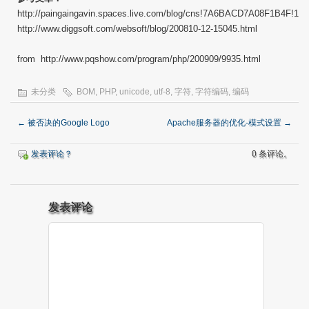
http://paingaingavin.spaces.live.com/blog/cns!7A6BACD7A08F1B4F!176
http://www.diggsoft.com/websoft/blog/200810-12-15045.html
from http://www.pqshow.com/program/php/200909/9935.html
未分类
BOM
,
PHP
,
unicode
,
utf-8
,
字符
,
字符编码
,
编码
←
被否决的Google Logo
Apache服务器的优化-模式设置
→
发表评论？
0 条评论。
发表评论