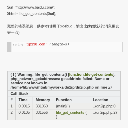
$url=”http://www.baidu.com/”;
$html=file_get_contents($url);
完整的错误消息，供参考(使用了xdebug，输出比php默认的消息更友
好一点)
'ip138.com'
(length=9)
string
( ! ) Warning: file_get_contents() [
function.file-get-contents
]:
php_network_getaddresses: getaddrinfo failed: Name or
service not known in
/home/lib/www/html/myworks/dn2ip/dn2ip.php on line
27
Call Stack
#
Time
Memory
Function
Location
1
0.0015
331060
{main}( )
../dn2ip.php
:
0
2
0.0105
331556
file_get_contents
(
../dn2ip.php
:
27
)