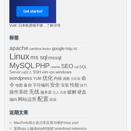
Vultr: 日本机房很不错，
了解详情
标签
apache
centos
google
http
firefox
IIS
Linux
ms sql
mssql
MySQL
PHP
SEO
SQL
rewrite
sql
SSH
vim
windows
Server
vps
sql注入
wordpress
优化
命
内核
YUM
函数
分区表
令
安全
性能
安装
备份
字符编码
地图
技巧
无线
操作系统
破解
硬盘
服务器
注入
百度
配置
网站运营
编码
错误
近期文章
MacPorts简介及日常应用与维护/mac port
某商vps上编译php时报错“undefined reference