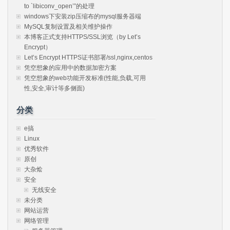
to `libiconv_open’”的处理
windows下安装zip压缩布的mysql服务器端
MySQL复制设置及相关维护操作
本博客正式支持HTTPS/SSL浏览（by Let’s
Encrypt）
Let’s Encrypt HTTPS证书部署/ssl,nginx,centos
凭空想象的应用中的数据加密方案
凭空想象的web功能开发标准(性能,负载,可用
性,安全,审计等多侧面)
分类
e搞
Linux
优秀软件
原创
大杂烩
安全
无线安全
未分类
网站运营
网络管理