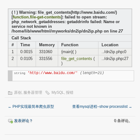
( ! ) Warning: file_get_contents(http://www.baidu.com/)
[
function.file-get-contents
]: failed to open stream:
php_network_getaddresses: getaddrinfo failed: Name or
service not known in
/home/lib/www/html/myworks/dn2ip/dn2ip.php on line
27
Call Stack
#
Time
Memory
Function
Location
1
0.0015
331060
{main}( )
../dn2ip.php
:
0
2
0.0105
331556
file_get_contents
(
../dn2ip.php
:
27
)
'http://www.baidu.com/'
(length=21)
string
原创
,
服务器管理
MySQL
,
报错
←
PHP实现最简单爬虫原型
查看mysql进程–show processlist
→
发表评论？
0 条评论。