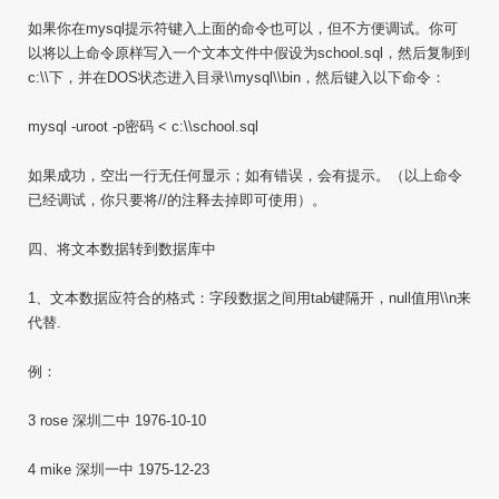
如果你在mysql提示符键入上面的命令也可以，但不方便调试。你可
以将以上命令原样写入一个文本文件中假设为school.sql，然后复制到
c:\\下，并在DOS状态进入目录\\mysql\\bin，然后键入以下命令：
mysql -uroot -p密码 < c:\\school.sql
如果成功，空出一行无任何显示；如有错误，会有提示。（以上命令
已经调试，你只要将//的注释去掉即可使用）。
四、将文本数据转到数据库中
1、文本数据应符合的格式：字段数据之间用tab键隔开，null值用\\n来
代替.
例：
3 rose 深圳二中 1976-10-10
4 mike 深圳一中 1975-12-23