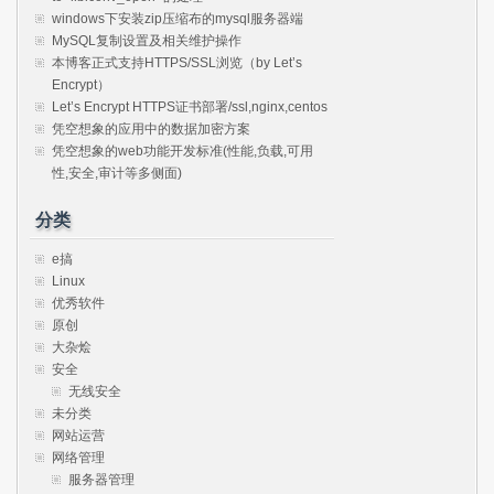
windows下安装zip压缩布的mysql服务器端
MySQL复制设置及相关维护操作
本博客正式支持HTTPS/SSL浏览（by Let’s
Encrypt）
Let’s Encrypt HTTPS证书部署/ssl,nginx,centos
凭空想象的应用中的数据加密方案
凭空想象的web功能开发标准(性能,负载,可用
性,安全,审计等多侧面)
分类
e搞
Linux
优秀软件
原创
大杂烩
安全
无线安全
未分类
网站运营
网络管理
服务器管理