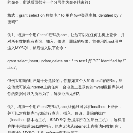
的命令，所以后面都带一个分号作为命令结束符）
格式：grant select on 数据库.* to 用户名@登录主机 identified by \”
密码\”
例1、增加一个用户test1密码为abc，让他可以在任何主机上登录，并
对所有数据库有查询、插入、修改、删除的权限。首先用以root用户
连入MYSQL，然后键入以下命令：
grant select,insert,update,delete on *.* to test1@\”%\” Identified by \”
abc\”;
但例1增加的用户是十分危险的，你想如某个人知道test1的密码，那
么他就可以在internet上的任何一台电脑上登录你的mysql数据库并对
你的数据可以为所欲为了，解决办法见例2。
例2、增加一个用户test2密码为abc,让他只可以在localhost上登录，
并可以对数据库mydb进行查询、插入、修改、删除的操作
（localhost指本地主机，即MYSQL数据库所在的那台主机），这样用
户即使用知道test2的密码，他也无法从internet上直接访问数据 库，
只能通过MYSQL主机上的web页来访问了。