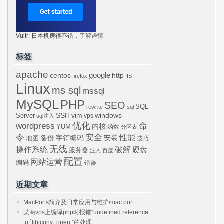
Vultr: 日本机房很不错，
了解详情
标签
apache
centos
google
http
firefox
IIS
Linux
ms sql
mssql
MySQL
PHP
SEO
SQL
rewrite
sql
SSH
vim
windows
Server
vps
sql注入
wordpress
优化
命
内核
YUM
函数
分区表
令
安全
性能
安装
备份
字符编码
地图
技巧
无线
操作系统
破解
硬盘
服务器
注入
百度
配置
网站运营
编码
错误
近期文章
MacPorts简介及日常应用与维护/mac port
某商vps上编译php时报错“undefined reference
to `libiconv_open’”的处理