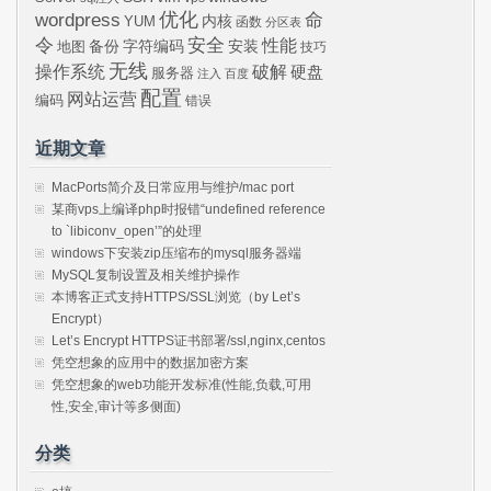
wordpress
优化
命
内核
YUM
函数
分区表
令
安全
性能
安装
备份
字符编码
地图
技巧
无线
操作系统
破解
硬盘
服务器
注入
百度
配置
网站运营
编码
错误
近期文章
MacPorts简介及日常应用与维护/mac port
某商vps上编译php时报错“undefined reference
to `libiconv_open’”的处理
windows下安装zip压缩布的mysql服务器端
MySQL复制设置及相关维护操作
本博客正式支持HTTPS/SSL浏览（by Let’s
Encrypt）
Let’s Encrypt HTTPS证书部署/ssl,nginx,centos
凭空想象的应用中的数据加密方案
凭空想象的web功能开发标准(性能,负载,可用
性,安全,审计等多侧面)
分类