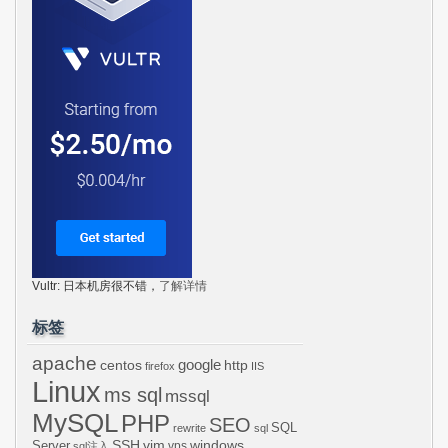
Vultr: 日本机房很不错，
了解详情
标签
apache
centos
google
http
firefox
IIS
Linux
ms sql
mssql
MySQL
PHP
SEO
SQL
rewrite
sql
SSH
vim
windows
Server
vps
sql注入