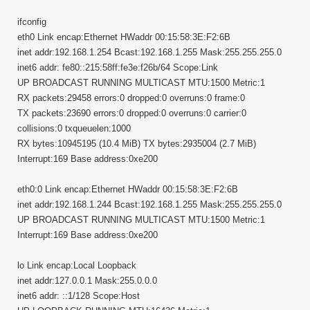
ifconfig
eth0 Link encap:Ethernet HWaddr 00:15:58:3E:F2:6B
inet addr:192.168.1.254 Bcast:192.168.1.255 Mask:255.255.255.0
inet6 addr: fe80::215:58ff:fe3e:f26b/64 Scope:Link
UP BROADCAST RUNNING MULTICAST MTU:1500 Metric:1
RX packets:29458 errors:0 dropped:0 overruns:0 frame:0
TX packets:23690 errors:0 dropped:0 overruns:0 carrier:0
collisions:0 txqueuelen:1000
RX bytes:10945195 (10.4 MiB) TX bytes:2935004 (2.7 MiB)
Interrupt:169 Base address:0xe200
eth0:0 Link encap:Ethernet HWaddr 00:15:58:3E:F2:6B
inet addr:192.168.1.244 Bcast:192.168.1.255 Mask:255.255.255.0
UP BROADCAST RUNNING MULTICAST MTU:1500 Metric:1
Interrupt:169 Base address:0xe200
lo Link encap:Local Loopback
inet addr:127.0.0.1 Mask:255.0.0.0
inet6 addr: ::1/128 Scope:Host