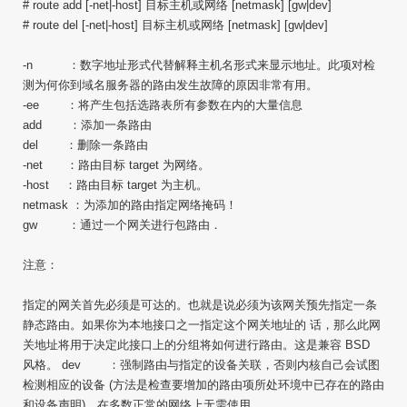
# route add [-net|-host] 目标主机或网络 [netmask] [gw|dev]
# route del [-net|-host] 目标主机或网络 [netmask] [gw|dev]
-n ：数字地址形式代替解释主机名形式来显示地址。此项对检
测为何你到域名服务器的路由发生故障的原因非常有用。
-ee ：将产生包括选路表所有参数在内的大量信息
add ：添加一条路由
del ：删除一条路由
-net ：路由目标 target 为网络。
-host ：路由目标 target 为主机。
netmask ：为添加的路由指定网络掩码！
gw ：通过一个网关进行包路由．
注意：
指定的网关首先必须是可达的。也就是说必须为该网关预先指定一条
静态路由。如果你为本地接口之一指定这个网关地址的 话，那么此网
关地址将用于决定此接口上的分组将如何进行路由。这是兼容 BSD
风格。 dev ：强制路由与指定的设备关联，否则内核自己会试图
检测相应的设备 (方法是检查要增加的路由项所处环境中已存在的路由
和设备声明)。在多数正常的网络上无需使用。