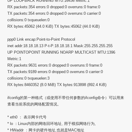
UP LOOPBACK RUNNING MTU:16436 Metric:1
RX packets:354 errors:0 dropped:0 overruns:0 frame:0
TX packets:354 errors:0 dropped:0 overruns:0 carrier:0
collisions:0 txqueuelen:0
RX bytes:45062 (44.0 KiB) TX bytes:45062 (44.0 KiB)
ppp0 Link encap:Point-to-Point Protocol
inet addr:18.18.18.13 P-t-P:18.18.18.1 Mask:255.255.255.255
UP POINTOPOINT RUNNING NOARP MULTICAST MTU:1396
Metric:1
RX packets:9631 errors:0 dropped:0 overruns:0 frame:0
TX packets:9189 errors:0 dropped:0 overruns:0 carrier:0
collisions:0 txqueuelen:3
RX bytes:8460352 (8.0 MiB) TX bytes:913898 (892.4 KiB)
ifconfig的第一种格式（或使用不带任何参数的ifconfig命令）可以用来
查看当前系统的网络配置情况。
* eth0 ： 表示网卡代号
* lo ：Linux内部的网络回环地址, 用于模拟网络行为,
* HWaddr ：网卡的硬件地址,也就是MAC地址