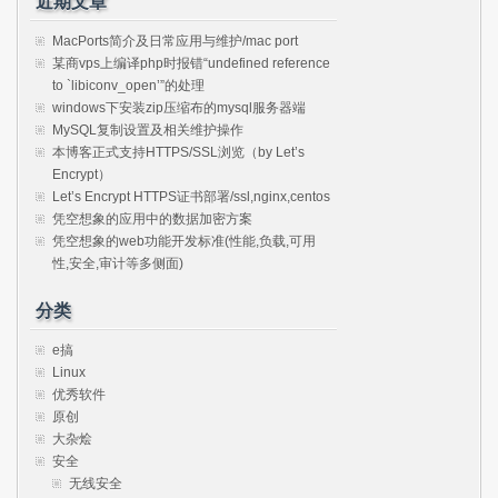
近期文章
MacPorts简介及日常应用与维护/mac port
某商vps上编译php时报错“undefined reference
to `libiconv_open’”的处理
windows下安装zip压缩布的mysql服务器端
MySQL复制设置及相关维护操作
本博客正式支持HTTPS/SSL浏览（by Let’s
Encrypt）
Let’s Encrypt HTTPS证书部署/ssl,nginx,centos
凭空想象的应用中的数据加密方案
凭空想象的web功能开发标准(性能,负载,可用
性,安全,审计等多侧面)
分类
e搞
Linux
优秀软件
原创
大杂烩
安全
无线安全