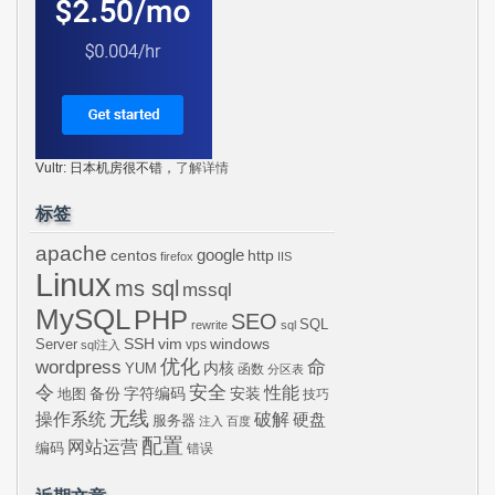
Vultr: 日本机房很不错，
了解详情
标签
apache
centos
google
http
firefox
IIS
Linux
ms sql
mssql
MySQL
PHP
SEO
SQL
rewrite
sql
SSH
vim
windows
Server
vps
sql注入
wordpress
优化
命
内核
YUM
函数
分区表
令
安全
性能
安装
备份
字符编码
地图
技巧
无线
操作系统
破解
硬盘
服务器
注入
百度
配置
网站运营
编码
错误