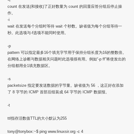
count 在发送(和接收)了正好数量为 count 的回显应答分组后停止操
作。
-i
wait 在发送每个分组时等待 wait 个秒数。缺省值为每个分组等待一
秒。此选项与-f选项不能同时使用。
-p
pattern 可以指定最多16个填充字节用于保持分组长度为16的整数倍。
在网络上诊断与数据相关问题时此选项很有用。例如“-p ff”将使发出的
分组都用全1填充数据区。
-s
packetsize 指定要发送数据的字节量。缺省值为 56 ，这正好在添加
了 8 字节的 ICMP 首部后组装成 64 字节的 ICMP 数据报。
-t
ttl指存活数值TTL的大小默认为255
tony@tonybox:~$ ping www.linuxsir.org -c 4