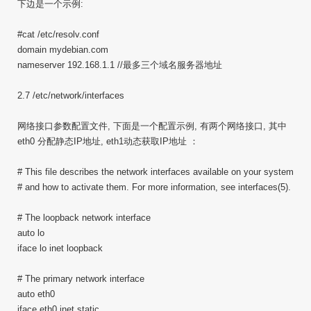
下边是一个示例:
#cat /etc/resolv.conf
domain mydebian.com
nameserver 192.168.1.1 //最多三个域名服务器地址
2.7 /etc/network/interfaces
网络接口参数配置文件, 下面是一个配置示例, 有两个网络接口, 其中
eth0 分配静态IP地址, eth1动态获取IP地址 ：
# This file describes the network interfaces available on your system
# and how to activate them. For more information, see interfaces(5).
# The loopback network interface
auto lo
iface lo inet loopback
# The primary network interface
auto eth0
iface eth0 inet static