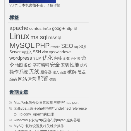
Vultr: 日本机房很不错，
了解详情
标签
apache
centos
google
http
firefox
IIS
Linux
ms sql
mssql
MySQL
PHP
SEO
SQL
rewrite
sql
SSH
vim
windows
Server
vps
sql注入
wordpress
优化
命
内核
YUM
函数
分区表
令
安全
性能
安装
备份
字符编码
地图
技巧
无线
操作系统
破解
硬盘
服务器
注入
百度
配置
网站运营
编码
错误
近期文章
MacPorts简介及日常应用与维护/mac port
某商vps上编译php时报错“undefined reference
to `libiconv_open’”的处理
windows下安装zip压缩布的mysql服务器端
MySQL复制设置及相关维护操作