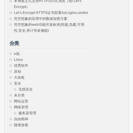
本博客正式支持HTTPS/SSL浏览（by Let’s
Encrypt）
Let’s Encrypt HTTPS证书部署/ssl,nginx,centos
凭空想象的应用中的数据加密方案
凭空想象的web功能开发标准(性能,负载,可用
性,安全,审计等多侧面)
分类
e搞
Linux
优秀软件
原创
大杂烩
安全
无线安全
未分类
网站运营
网络管理
服务器管理
自由精神
随便放着