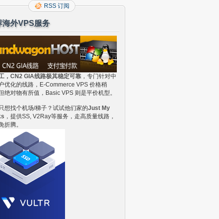
RSS 订阅
荐海外VPS服务
工，CN2 GIA线路极其稳定可靠
，专门针对中
户优化的线路，E-Commerce VPS 价格稍
但绝对物有所值，Basic VPS 则是平价机型。
只想找个机场/梯子？试试他们家的
Just My
ks
，提供SS, V2Ray等服务，走高质量线路，
免折腾。