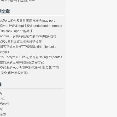
期文章
acPorts简介及日常应用与维护/mac port
商vps上编译php时报错“undefined reference
o `libiconv_open’”的处理
indows下安装zip压缩布的mysql服务器端
ySQL复制设置及相关维护操作
博客正式支持HTTPS/SSL浏览（by Let’s
ncrypt）
et’s Encrypt HTTPS证书部署/ssl,nginx,centos
空想象的应用中的数据加密方案
空想象的web功能开发标准(性能,负载,可用
,安全,审计等多侧面)
类
搞
nux
秀软件
创
杂烩