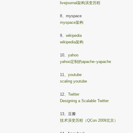
livejournal架构演变历程
8、myspace
myspace架构
9、
wikipedia
wikipedia架构
10、
yahoo
yahoo定制的apache–yapache
11、
youtube
scaling youtube
12、
Twitter
Designing a Scalable Twitter
13、豆瓣
技术演变历程（QCon 2009北京）