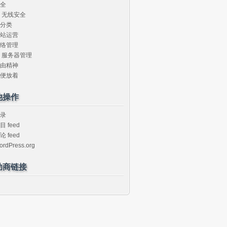
全
无线安全
分类
站运营
络管理
服务器管理
由精神
便放着
他操作
录
目 feed
论 feed
ordPress.org
助商链接