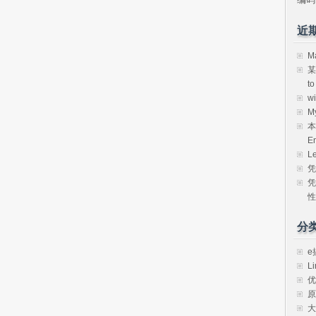
近
M
某
t
w
M
本
E
L
凭
凭
性
分
e
Li
优
原
大