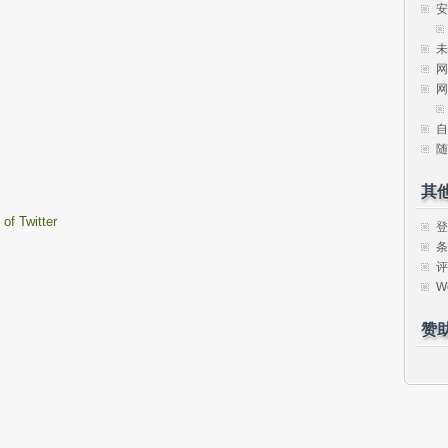
安
未
网
网
自
随
其
of Twitter
登
条
评
W
赞