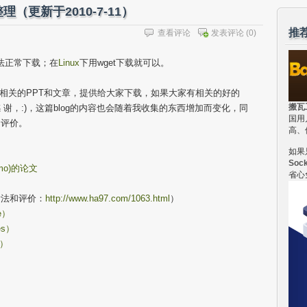
（更新于2010-7-11）
推
查看评论
发表评论
(0)
法正常下载；在
Linux
下用wget下载就可以。
构相关的PPT和文章，提供给大家下载，如果大家有相关的好的
搬瓦
谢，:)，这篇blog的内容也会随着我收集的东西增加而变化，同
国用
和评价。
高、
如果
Soc
amo)的论文
省心
看法和评价：
http://www.ha97.com/1063.html
）
e）
es）
h）