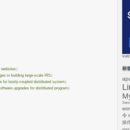
Vul
标
websites）
building large-scale IRS）
ap
osly-coupled distributed system）
L
 upgrades for distributed program）
M
Serv
wor
令
操
编码