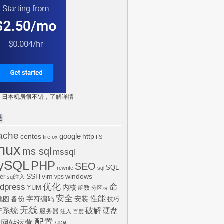
tr: 日本机房很不错，
了解详情
签
ache
centos
google
http
firefox
IIS
inux
ms sql
mssql
ySQL
PHP
SEO
SQL
rewrite
sql
SSH
vim
windows
er
vps
sql注入
dpress
优化
命
内核
YUM
函数
分区表
安全
性能
安装
备份
字符编码
地图
技巧
无线
作系统
破解
硬盘
服务器
注入
百度
配置
网站运营
错误