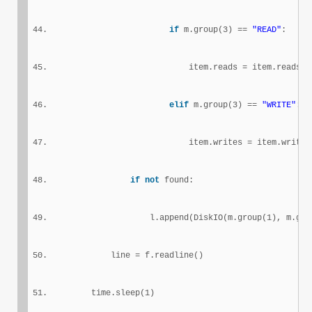
if
 m.group(3) == 
"READ"
:
                            item.reads = item.reads +
elif
 m.group(3) == 
"WRITE"
:
                            item.writes = item.writes
if
not
 found:
                    l.append(DiskIO(m.group(1), m.gro
            line = f.readline()
        time.sleep(1)