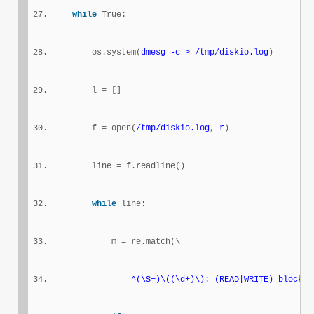
while
 True:
        os.system(
dmesg -c > /tmp/diskio.log
)
        l = []
        f = open(
/tmp/diskio.log
, 
r
)
        line = f.readline()
while
 line:
            m = re.match(\
^(\S+)\((\d+)\): (READ|WRITE) block (