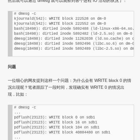
然后就可以通过 dmesg 就可以观察到各个进程 IO 活动的状况了：
# dmesg -c

kjournald(542): WRITE block 222528 on dm-0

kjournald(542): WRITE block 222552 on dm-0

bash(18498): dirtied inode 5892488 (ld-linux-x86-64.so.2) 
bash(18498): dirtied inode 5892482 (ld-2.5.so) on dm-0

dmesg(18498): dirtied inode 11262038 (ld.so.cache) on dm-0
dmesg(18498): dirtied inode 5892496 (libc.so.6) on dm-0

dmesg(18498): dirtied inode 5892489 (libc-2.5.so) on dm-0
问题
一位细心的网友提到这样一个问题：为什么会有 WRITE block 0 的情
况出现呢？笔者跟踪了一段时间，发现确实有 WRITE 0 的情况出
现，比如：
# dmesg -c

...

pdflush(23123): WRITE block 0 on sdb1

pdflush(23123): WRITE block 16 on sdb1

pdflush(23123): WRITE block 104 on sdb1

pdflush(23123): WRITE block 40884480 on sdb1

...