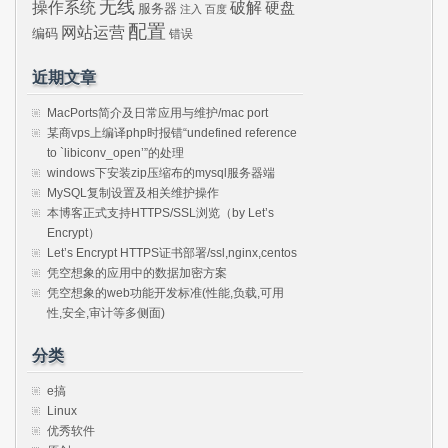
无线
操作系统
破解
硬盘
服务器
注入
百度
配置
网站运营
编码
错误
近期文章
MacPorts简介及日常应用与维护/mac port
某商vps上编译php时报错“undefined reference
to `libiconv_open’”的处理
windows下安装zip压缩布的mysql服务器端
MySQL复制设置及相关维护操作
本博客正式支持HTTPS/SSL浏览（by Let’s
Encrypt）
Let’s Encrypt HTTPS证书部署/ssl,nginx,centos
凭空想象的应用中的数据加密方案
凭空想象的web功能开发标准(性能,负载,可用
性,安全,审计等多侧面)
分类
e搞
Linux
优秀软件