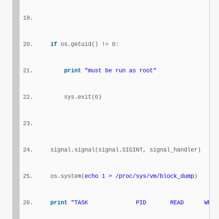
if
 os.getuid() != 0:
print
"must be run as root"
        sys.exit(0)
    signal.signal(signal.SIGINT, signal_handler)
    os.system(
echo 1 > /proc/sys/vm/block_dump
)
print
"TASK              PID       READ      WRIT