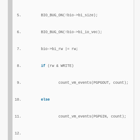
        BIO_BUG_ON(!bio->bi_size);
        BIO_BUG_ON(!bio->bi_io_vec);
        bio->bi_rw |= rw;
if
 (rw & WRITE)
                count_vm_events(PGPGOUT, count);
else
                count_vm_events(PGPGIN, count);