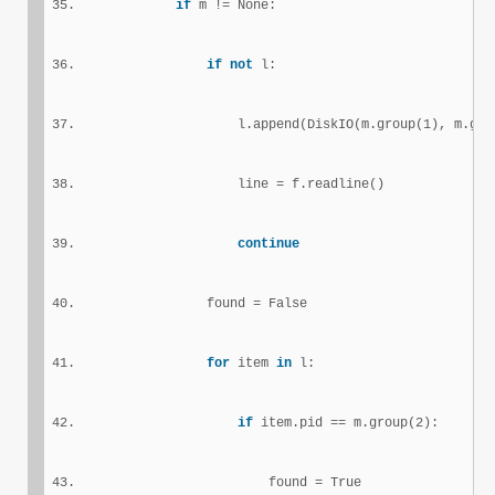
if
 m != None:
if
not
 l:
                    l.append(DiskIO(m.group(1), m.gro
                    line = f.readline()
continue
                found = False
for
 item 
in
 l:
if
 item.pid == m.group(2):
                        found = True