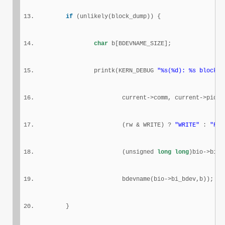
if
 (unlikely(block_dump)) {
char
 b[BDEVNAME_SIZE];
                printk(KERN_DEBUG 
"%s(%d): %s block %
                        current->comm, current->pid,
                        (rw & WRITE) ? 
"WRITE"
 : 
"REA
                        (unsigned 
long
long
)bio->bi_s
                        bdevname(bio->bi_bdev,b));
        }