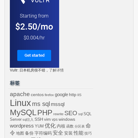
Vultr: 日本机房很不错，
了解详情
标签
apache
centos
google
http
firefox
IIS
Linux
ms sql
mssql
MySQL
PHP
SEO
SQL
rewrite
sql
SSH
vim
windows
Server
vps
sql注入
wordpress
优化
命
内核
YUM
函数
分区表
令
安全
性能
安装
备份
字符编码
地图
技巧