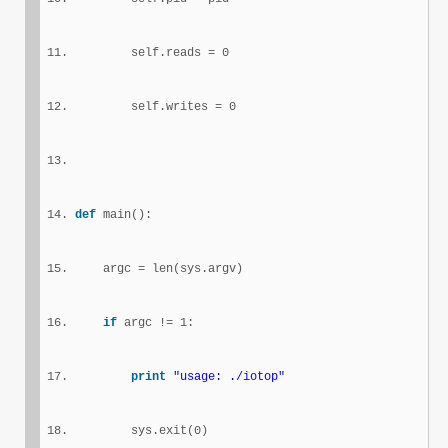
        self.reads = 0
        self.writes = 0
def
 main():
    argc = len(sys.argv)
if
 argc != 1:
print
"usage: ./iotop"
        sys.exit(0)