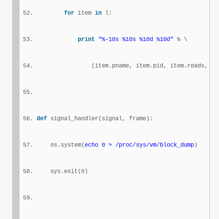
for
 item 
in
 l:
print
"%-10s %10s %10d %10d"
 % \
                (item.pname, item.pid, item.reads, it
def
 signal_handler(signal, frame):
    os.system(
echo 0 > /proc/sys/vm/block_dump
)
    sys.exit(0)