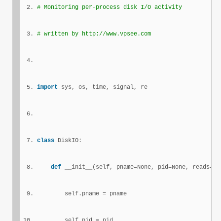
# Monitoring per-process disk I/O activity 
# written by http://www.vpsee.com  
import
 sys, os, time, signal, re
class
 DiskIO:
def
 __init__(self, pname=None, pid=None, reads=0,
        self.pname = pname
        self.pid = pid