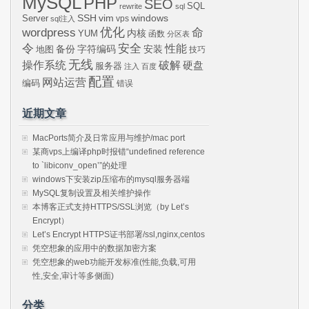
MySQL
PHP
SEO
SQL
rewrite
sql
SSH
vim
windows
Server
vps
sql注入
wordpress
优化
命
内核
YUM
函数
分区表
令
安全
性能
安装
备份
字符编码
地图
技巧
无线
操作系统
破解
硬盘
服务器
注入
百度
配置
网站运营
编码
错误
近期文章
MacPorts简介及日常应用与维护/mac port
某商vps上编译php时报错“undefined reference
to `libiconv_open’”的处理
windows下安装zip压缩布的mysql服务器端
MySQL复制设置及相关维护操作
本博客正式支持HTTPS/SSL浏览（by Let’s
Encrypt）
Let’s Encrypt HTTPS证书部署/ssl,nginx,centos
凭空想象的应用中的数据加密方案
凭空想象的web功能开发标准(性能,负载,可用
性,安全,审计等多侧面)
分类