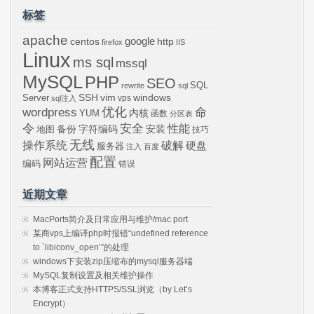
标签
apache
centos
google
http
firefox
IIS
Linux
ms sql
mssql
MySQL
PHP
SEO
SQL
rewrite
sql
SSH
vim
windows
Server
vps
sql注入
wordpress
优化
命
内核
YUM
函数
分区表
令
安全
性能
安装
备份
字符编码
地图
技巧
无线
操作系统
破解
硬盘
服务器
注入
百度
配置
网站运营
编码
错误
近期文章
MacPorts简介及日常应用与维护/mac port
某商vps上编译php时报错“undefined reference
to `libiconv_open’”的处理
windows下安装zip压缩布的mysql服务器端
MySQL复制设置及相关维护操作
本博客正式支持HTTPS/SSL浏览（by Let’s
Encrypt）