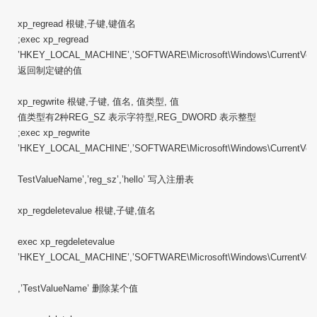
xp_regread 根键,子键,键值名
;exec xp_regread
’HKEY_LOCAL_MACHINE’,’SOFTWARE\Microsoft\Windows\CurrentVersio
返回制定键的值
xp_regwrite 根键,子键, 值名, 值类型, 值
值类型有2种REG_SZ 表示字符型,REG_DWORD 表示整型
;exec xp_regwrite
’HKEY_LOCAL_MACHINE’,’SOFTWARE\Microsoft\Windows\CurrentVersi
TestValueName’,’reg_sz’,’hello’ 写入注册表
xp_regdeletevalue 根键,子键,值名
exec xp_regdeletevalue
’HKEY_LOCAL_MACHINE’,’SOFTWARE\Microsoft\Windows\CurrentVers
,’TestValueName’ 删除某个值