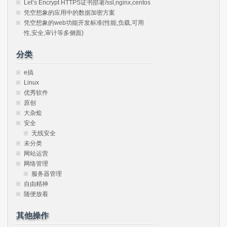
Let’s Encrypt HTTPS证书部署/ssl,nginx,centos
凭空想象的应用中的数据加密方案
凭空想象的web功能开发标准(性能,负载,可用
性,安全,审计等多侧面)
分类
e搞
Linux
优秀软件
原创
大杂烩
安全
无线安全
未分类
网站运营
网络管理
服务器管理
自由精神
随便放着
其他操作