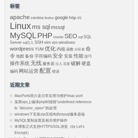
标签
apache
centos
google
http
firefox
IIS
Linux
ms sql
mssql
MySQL
PHP
SEO
SQL
rewrite
sql
SSH
vim
windows
Server
vps
sql注入
wordpress
优化
命
内核
YUM
函数
分区表
令
安全
性能
安装
备份
字符编码
地图
技巧
无线
操作系统
破解
硬盘
服务器
注入
百度
配置
网站运营
编码
错误
近期文章
MacPorts简介及日常应用与维护/mac port
某商vps上编译php时报错“undefined reference
to `libiconv_open’”的处理
windows下安装zip压缩布的mysql服务器端
MySQL复制设置及相关维护操作
本博客正式支持HTTPS/SSL浏览（by Let’s
Encrypt）