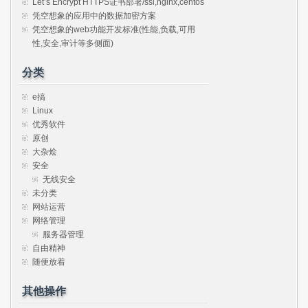
Let’s Encrypt HTTPS证书部署/ssl,nginx,centos
凭空想象的应用中的数据加密方案
凭空想象的web功能开发标准(性能,负载,可用
性,安全,审计等多侧面)
分类
e搞
Linux
优秀软件
原创
大杂烩
安全
无线安全
未分类
网站运营
网络管理
服务器管理
自由精神
随便放着
其他操作