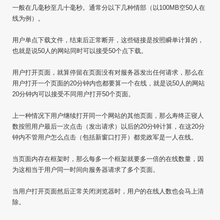
一般在几毫秒至几十毫秒。通常分以下几种情部（以
100MB
空
50
人在
线为例）。
用户单点下载文件，结束后正常断开，这些链接是按照瞬单计算的，
也就是说
50
人的网站同时可以接受
50
个点下载。
用户打开页面，就算停留在页面没有对服务器发出任何请求，那么在
用户打开一个页面的
20
分钟内也都要算一个在线，就是说
50
人的网站
20
分钟内可以接受不同用户打开
50
个页面。
上一种情况下用户继续打开同一个网站的其他页面，那么寿终正寝人
数按照用户最后一次点击（发出请求）以后的
20
分钟计算，在这
20
分
钟内不管用户怎么点击（包括新窗口打开）都党政军是一人在线。
当页面内存在框架时，那么每多一个框架就要多一倍的在线数量，因
为这相当于用户同一时间向服务器请求了多个页面。
当用户打开页面然后正常关闭浏览器时，用户的在线人数也会马上清
除。