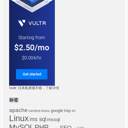
Vultr: 日本机房很不错，
了解详情
标签
apache
centos
google
http
firefox
IIS
Linux
ms sql
mssql
MySQL
PHP
SEO