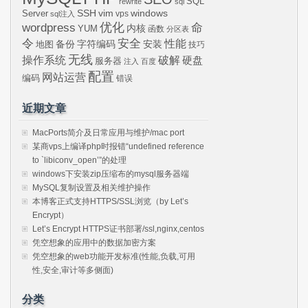
SQL
rewrite
sql
SSH
vim
windows
Server
vps
sql注入
wordpress
优化
命
内核
YUM
函数
分区表
令
安全
性能
安装
备份
字符编码
地图
技巧
无线
操作系统
破解
硬盘
服务器
注入
百度
配置
网站运营
编码
错误
近期文章
MacPorts简介及日常应用与维护/mac port
某商vps上编译php时报错“undefined reference
to `libiconv_open’”的处理
windows下安装zip压缩布的mysql服务器端
MySQL复制设置及相关维护操作
本博客正式支持HTTPS/SSL浏览（by Let’s
Encrypt）
Let’s Encrypt HTTPS证书部署/ssl,nginx,centos
凭空想象的应用中的数据加密方案
凭空想象的web功能开发标准(性能,负载,可用
性,安全,审计等多侧面)
分类