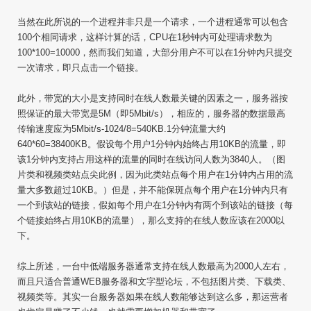
当然在此所说的一个进程并非只是一个请求，一个进程通常可以包含
100
个相同请求，这样计算的话，
CPU
在
1
秒钟内可处理请求数为
100*100=10000
，然而我们知道，大部分用户不可以在
1
分钟内只提交
一次请求，即只点击一个链接。
此外，带宽的大小是支持同时在线人数最关键的因素之一，服务器按
照保证的最大带宽是
5M
（即
5Mbit/s
），相应的，服务器的数据最高
传输速度应为
5Mbit/s-1024/8=540KB.1
分钟流量大约
640*60=38400KB
。假设每个用户
1
分钟内始终占用
10KB
的流量，即
该
1
分钟内支持占用这样的流量的同时在线访问人数为
3840
人。（图
片类和视频类站点尖此例，因为此类站点每个用户在
1
分钟内占用的流
量大多数超过
10KB
。）但是，并不能保斑点每个用户在
1
分钟内只有
一个到该站的链接，假如每个用户在
1
分钟内有两个到该站的链接（每
个链接始终占用
10KB
的流量），那么支持的在线人数应该在
2000
以
下。
综上所述，一台中低端服务器通常支持在线人数最高为
2000
人左右，
而且只适合普通
WEB
服务器和文字型论坛，不包括图片类、下载类、
视频类等。其实一台服务器如果在线人数能够达到这么多，那运营者