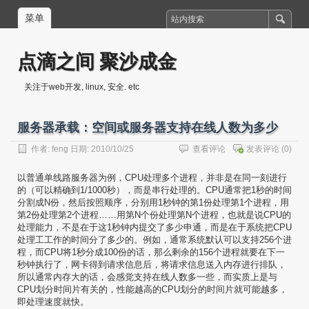
菜单
点滴之间 聚沙成金
关注于web开发, linux, 安全. etc
服务器承载：空间或服务器支持在线人数为多少
作者:
feng
日期: 2010/10/25
查看评论
发表评论
(0)
以普通单线路服务器为例，
CPU
处理多个进程，并非是在同一刻进行
的（可以精确到
1/1000
秒），而是串行处理的。
CPU
通常把
1
秒的时间
分割成
N
份，然后按照顺序，分别用
1
秒钟的第
1
份处理第
1
个进程，用
第
2
份处理第
2
个进程……用第
N
个份处理第
N
个进程，也就是说
CPU
的
处理能力，不是在于这
1
秒钟内提交了多少申通，而是在于系统把
CPU
处理工工作的时间分了多少的。
例如，通常系统默认可以支持
256
个进
程，而
CPU
将
1
秒分成
100
份的话，那么剩余的
156
个进程就要在下一
秒钟执行了，网卡得到请求信息后，将请求信息送入内存进行排队，
所以通常内存大的话，会感觉支持在线人数多一些，而实质上是与
CPU
划分时间片有关的，性能越高的
CPU
划分的时间片就可能越多，
即处理速度就快。